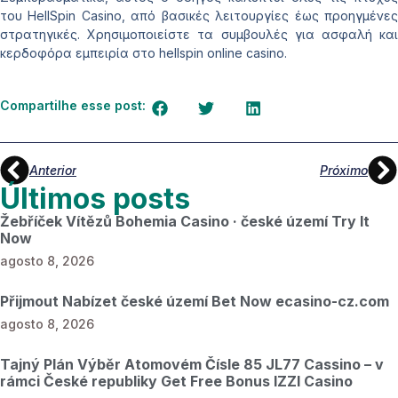
του HellSpin Casino, από βασικές λειτουργίες έως προηγμένες
στρατηγικές. Χρησιμοποιείστε τα συμβουλές για ασφαλή και
κερδοφόρα εμπειρία στο hellspin online casino.
Compartilhe esse post:
Anterior
Próximo
Últimos posts
Žebříček Vítězů Bohemia Casino · české území Try It
Now
agosto 8, 2026
Přijmout Nabízet české území Bet Now ecasino-cz.com
agosto 8, 2026
Tajný Plán Výběr Atomovém Čísle 85 JL77 Cassino – v
rámci České republiky Get Free Bonus IZZI Casino