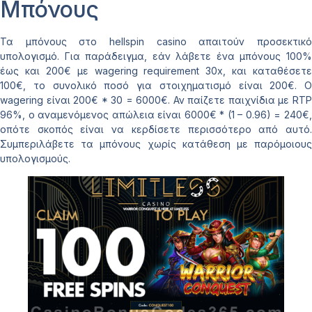
Μπόνους
Τα μπόνους στο hellspin casino απαιτούν προσεκτικό
υπολογισμό. Για παράδειγμα, εάν λάβετε ένα μπόνους 100%
έως και 200€ με wagering requirement 30x, και καταθέσετε
100€, το συνολικό ποσό για στοιχηματισμό είναι 200€. Ο
wagering είναι 200€ * 30 = 6000€. Αν παίζετε παιχνίδια με RTP
96%, ο αναμενόμενος απώλεια είναι 6000€ * (1 – 0.96) = 240€,
οπότε σκοπός είναι να κερδίσετε περισσότερο από αυτό.
Συμπεριλάβετε τα μπόνους χωρίς κατάθεση με παρόμοιους
υπολογισμούς.