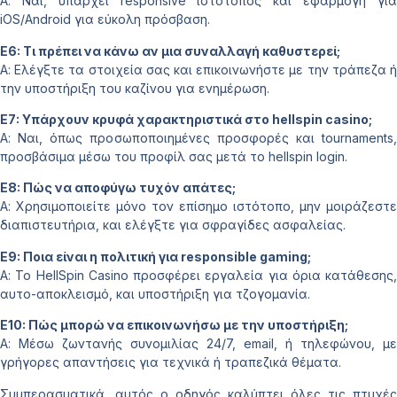
Α: Ναι, υπάρχει responsive ιστότοπος και εφαρμογή για
iOS/Android για εύκολη πρόσβαση.
Ε6: Τι πρέπει να κάνω αν μια συναλλαγή καθυστερεί;
Α: Ελέγξτε τα στοιχεία σας και επικοινωνήστε με την τράπεζα ή
την υποστήριξη του καζίνου για ενημέρωση.
Ε7: Υπάρχουν κρυφά χαρακτηριστικά στο hellspin casino;
Α: Ναι, όπως προσωποποιημένες προσφορές και tournaments,
προσβάσιμα μέσω του προφίλ σας μετά το hellspin login.
Ε8: Πώς να αποφύγω τυχόν απάτες;
Α: Χρησιμοποιείτε μόνο τον επίσημο ιστότοπο, μην μοιράζεστε
διαπιστευτήρια, και ελέγξτε για σφραγίδες ασφαλείας.
Ε9: Ποια είναι η πολιτική για responsible gaming;
Α: Το HellSpin Casino προσφέρει εργαλεία για όρια κατάθεσης,
αυτο-αποκλεισμό, και υποστήριξη για τζογομανία.
Ε10: Πώς μπορώ να επικοινωνήσω με την υποστήριξη;
Α: Μέσω ζωντανής συνομιλίας 24/7, email, ή τηλεφώνου, με
γρήγορες απαντήσεις για τεχνικά ή τραπεζικά θέματα.
Συμπερασματικά, αυτός ο οδηγός καλύπτει όλες τις πτυχές