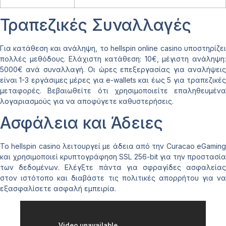
Τραπεζικές Συναλλαγές
Για κατάθεση και ανάληψη, το hellspin online casino υποστηρίζει
πολλές μεθόδους. Ελάχιστη κατάθεση: 10€, μέγιστη ανάληψη:
5000€ ανά συναλλαγή. Οι ώρες επεξεργασίας για αναλήψεις
είναι 1-3 εργάσιμες μέρες για e-wallets και έως 5 για τραπεζικές
μεταφορές. Βεβαιωθείτε ότι χρησιμοποιείτε επαληθευμένα
λογαριασμούς για να αποφύγετε καθυστερήσεις.
Ασφάλεια και Άδειες
Το hellspin casino λειτουργεί με άδεια από την Curacao eGaming
και χρησιμοποιεί κρυπτογράφηση SSL 256-bit για την προστασία
των δεδομένων. Ελέγξτε πάντα για σφραγίδες ασφαλείας
στον ιστότοπο και διαβάστε τις πολιτικές απορρήτου για να
εξασφαλίσετε ασφαλή εμπειρία.