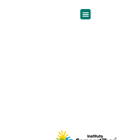
Compartilhar
Em parceria com a JB Investimentos, criamos o
fundo Nikos JBI Compartilhar, com o objetivo de
apoiar o Instituto Compartilhar por meio da doação
de parte da taxa de administração. O Instituto
Compartilhar é uma organização sem fins
lucrativos que desenvolve projetos educacionais e
esportivos para crianças e adolescentes em todo o
Brasil.