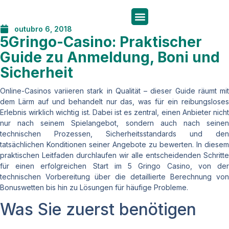
outubro 6, 2018
5Gringo-Casino: Praktischer
Guide zu Anmeldung, Boni und
Sicherheit
Online-Casinos variieren stark in Qualität – dieser Guide räumt mit
dem Lärm auf und behandelt nur das, was für ein reibungsloses
Erlebnis wirklich wichtig ist. Dabei ist es zentral, einen Anbieter nicht
nur nach seinem Spielangebot, sondern auch nach seinen
technischen Prozessen, Sicherheitsstandards und den
tatsächlichen Konditionen seiner Angebote zu bewerten. In diesem
praktischen Leitfaden durchlaufen wir alle entscheidenden Schritte
für einen erfolgreichen Start im 5 Gringo Casino, von der
technischen Vorbereitung über die detaillierte Berechnung von
Bonuswetten bis hin zu Lösungen für häufige Probleme.
Was Sie zuerst benötigen