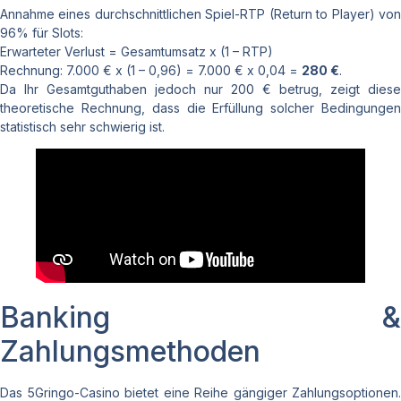
Annahme eines durchschnittlichen Spiel-RTP (Return to Player) von
96% für Slots:
Erwarteter Verlust = Gesamtumsatz x (1 – RTP)
Rechnung: 7.000 € x (1 – 0,96) = 7.000 € x 0,04 =
280 €
.
Da Ihr Gesamtguthaben jedoch nur 200 € betrug, zeigt diese
theoretische Rechnung, dass die Erfüllung solcher Bedingungen
statistisch sehr schwierig ist.
Banking &
Zahlungsmethoden
Das 5Gringo-Casino bietet eine Reihe gängiger Zahlungsoptionen.