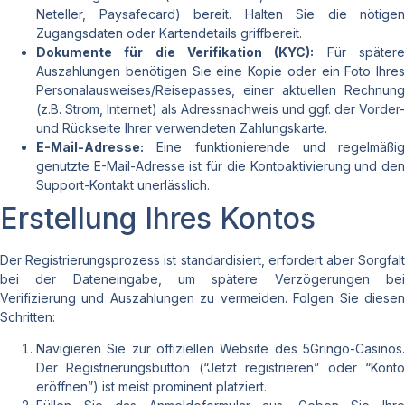
Neteller, Paysafecard) bereit. Halten Sie die nötigen
Zugangsdaten oder Kartendetails griffbereit.
Dokumente für die Verifikation (KYC):
Für später
Auszahlungen benötigen Sie eine Kopie oder ein Foto Ihres
Personalausweises/Reisepasses, einer aktuellen Rechnung
(z.B. Strom, Internet) als Adressnachweis und ggf. der Vorder-
und Rückseite Ihrer verwendeten Zahlungskarte.
E-Mail-Adresse:
Eine funktionierende und regelmäßig
genutzte E-Mail-Adresse ist für die Kontoaktivierung und den
Support-Kontakt unerlässlich.
Erstellung Ihres Kontos
Der Registrierungsprozess ist standardisiert, erfordert aber Sorgfalt
bei der Dateneingabe, um spätere Verzögerungen bei
Verifizierung und Auszahlungen zu vermeiden. Folgen Sie diesen
Schritten:
Navigieren Sie zur offiziellen Website des 5Gringo-Casinos.
Der Registrierungsbutton (“Jetzt registrieren” oder “Konto
eröffnen”) ist meist prominent platziert.