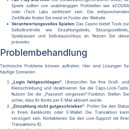
Spiele sollten von unabhängigen Prüfstellen wie eCOGRA
oder iTech Labs zertifiziert sein. Die entsprechenden
Zertifikate finden Sie meist im Footer der Website.
Verantwortungsvolles Spielen:
Das Casino bietet Tools zu
Selbstkontrolle wie Einzahlungslimits, Sitzungszeitlimits,
Spielpausen und Selbstausschluss an. Nutzen Sie diese
präventiv.
Problembehandlung
Technische Probleme können auftreten. Hier sind Lösungen für
häufige Szenarien:
„Login fehlgeschlagen“
: Überprüfen Sie Ihre Groß- und
Kleinschreibung und deaktivieren Sie die Caps-Lock-Taste.
Nutzen Sie die „Passwort vergessen“-Funktion. Stellen Sie
sicher, dass Ihr Konto per E-Mail aktiviert wurde.
„Einzahlung nicht gutgeschrieben“
: Prüfen Sie den Statu
in Ihrem Bankkonto oder E-Wallet. Die Transaktion kann
verzögert sein. Kontaktieren Sie den Live-Support mit Ihrer
Transaktions-ID.