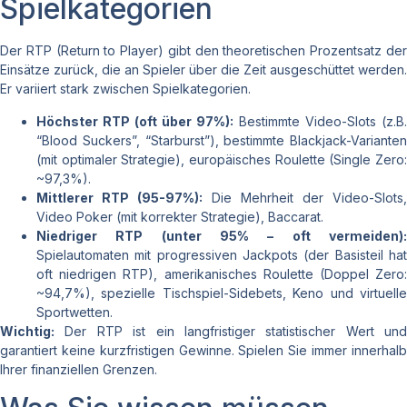
Spielkategorien
Der RTP (Return to Player) gibt den theoretischen Prozentsatz der
Einsätze zurück, die an Spieler über die Zeit ausgeschüttet werden.
Er variiert stark zwischen Spielkategorien.
Höchster RTP (oft über 97%):
Bestimmte Video-Slots (z.B.
“Blood Suckers”, “Starburst”), bestimmte Blackjack-Varianten
(mit optimaler Strategie), europäisches Roulette (Single Zero:
~97,3%).
Mittlerer RTP (95-97%):
Die Mehrheit der Video-Slots,
Video Poker (mit korrekter Strategie), Baccarat.
Niedriger RTP (unter 95% – oft vermeiden):
Spielautomaten mit progressiven Jackpots (der Basisteil hat
oft niedrigen RTP), amerikanisches Roulette (Doppel Zero:
~94,7%), spezielle Tischspiel-Sidebets, Keno und virtuelle
Sportwetten.
Wichtig:
Der RTP ist ein langfristiger statistischer Wert und
garantiert keine kurzfristigen Gewinne. Spielen Sie immer innerhalb
Ihrer finanziellen Grenzen.