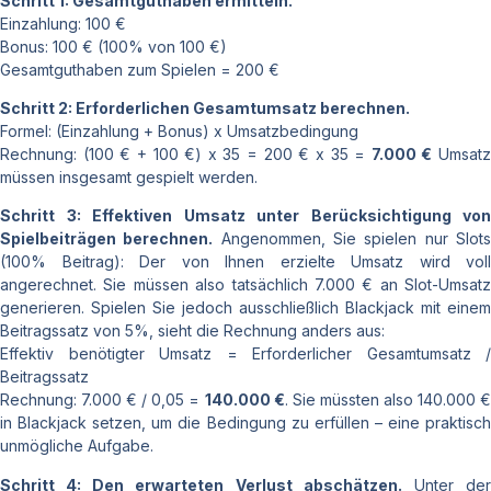
Schritt 1: Gesamtguthaben ermitteln.
Einzahlung: 100 €
Bonus: 100 € (100% von 100 €)
Gesamtguthaben zum Spielen = 200 €
Schritt 2: Erforderlichen Gesamtumsatz berechnen.
Formel: (Einzahlung + Bonus) x Umsatzbedingung
Rechnung: (100 € + 100 €) x 35 = 200 € x 35 =
7.000 €
Umsatz
müssen insgesamt gespielt werden.
Schritt 3: Effektiven Umsatz unter Berücksichtigung von
Spielbeiträgen berechnen.
Angenommen, Sie spielen nur Slot
(100% Beitrag): Der von Ihnen erzielte Umsatz wird voll
angerechnet. Sie müssen also tatsächlich 7.000 € an Slot-Umsatz
generieren. Spielen Sie jedoch ausschließlich Blackjack mit einem
Beitragssatz von 5%, sieht die Rechnung anders aus:
Effektiv benötigter Umsatz = Erforderlicher Gesamtumsatz /
Beitragssatz
Rechnung: 7.000 € / 0,05 =
140.000 €
. Sie müssten also 140.000 
in Blackjack setzen, um die Bedingung zu erfüllen – eine praktisch
unmögliche Aufgabe.
Schritt 4: Den erwarteten Verlust abschätzen.
Unter de