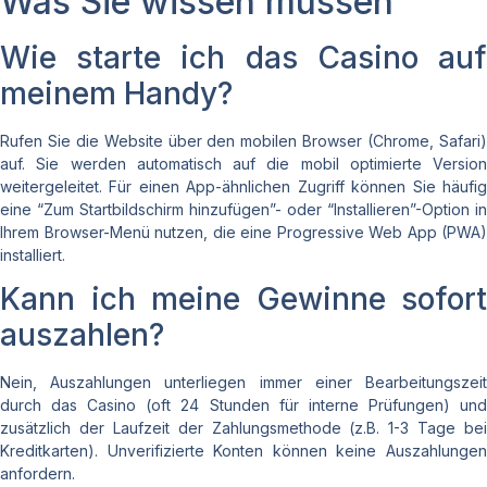
Was Sie wissen müssen
Wie starte ich das Casino auf
meinem Handy?
Rufen Sie die Website über den mobilen Browser (Chrome, Safari)
auf. Sie werden automatisch auf die mobil optimierte Version
weitergeleitet. Für einen App-ähnlichen Zugriff können Sie häufig
eine “Zum Startbildschirm hinzufügen”- oder “Installieren”-Option in
Ihrem Browser-Menü nutzen, die eine Progressive Web App (PWA)
installiert.
Kann ich meine Gewinne sofort
auszahlen?
Nein, Auszahlungen unterliegen immer einer Bearbeitungszeit
durch das Casino (oft 24 Stunden für interne Prüfungen) und
zusätzlich der Laufzeit der Zahlungsmethode (z.B. 1-3 Tage bei
Kreditkarten). Unverifizierte Konten können keine Auszahlungen
anfordern.