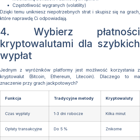
Częstotliwość wygranych (volatility)
Dzięki temu unikniesz niepotrzebnych strat i skupisz się na grach,
które naprawdę Ci odpowiadają.
4. Wybierz płatności
kryptowalutami dla szybkich
wypłat
Jednym z wyróżników platformy jest możliwość korzystania z
kryptowalut (Bitcoin, Ethereum, Litecoin). Dlaczego to ma
znaczenie przy grach jackpotowych?
Funkcja
Tradycyjne metody
Kryptowaluty
Czas wypłaty
1‑3 dni robocze
Kilka minut
Opłaty transakcyjne
Do 5 %
Znikome