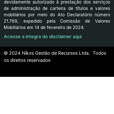
devidamente autorizado à prestação dos serviços
de administração de carteira de títulos e valores
mobiliários por meio do Ato Declaratório número
21.769, expedido pela Comissão de Valores
Mobiliários em 14 de fevereiro de 2024.
Acesse a íntegra do disclaimer aqui
© 2024 Nikos Gestão de Recursos Ltda. Todos
os direitos reservados