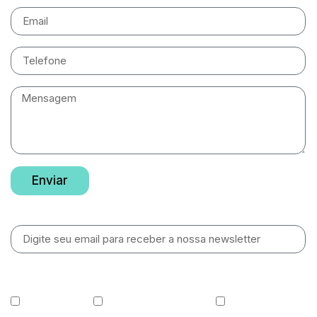
Enviar
Newsletter
O que você gostaria de receber?
Cotas diárias
Relatórios de Gestão
Fundo OGIN11