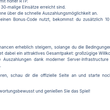
mit hoher RTP.
n 30‑malige Einsätze erreicht sind.
ne über die schnelle Auszahlungsmöglichkeit an.
einen Bonus‑Code nutzt, bekommst du zusätzlich 10
hancen erheblich steigern, solange du die Bedingunge
et dabei ein attraktives Gesamtpaket: großzügige Wil
le Auszahlungen dank moderner Server‑Infrastructure
.
ren, schau dir die offizielle Seite an und starte noc
twortungsbewusst und genießen Sie das Spiel!