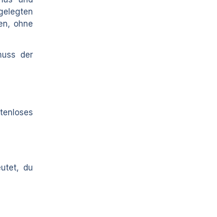
gelegten
en, ohne
muss der
tenloses
utet, du