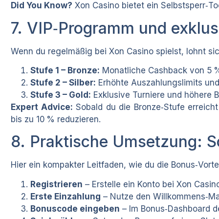
Did You Know?
Xon Casino bietet ein Selbstsperr‑To
7. VIP‑Programm und exklus
Wenn du regelmäßig bei Xon Casino spielst, lohnt sic
Stufe 1 – Bronze:
Monatliche Cashback von 5 % 
Stufe 2 – Silber:
Erhöhte Auszahlungslimits un
Stufe 3 – Gold:
Exklusive Turniere und höhere 
Expert Advice:
Sobald du die Bronze‑Stufe erreich
bis zu 10 % reduzieren.
8. Praktische Umsetzung: Sch
Hier ein kompakter Leitfaden, wie du die Bonus‑Vortei
Registrieren
– Erstelle ein Konto bei Xon Casin
Erste Einzahlung
– Nutze den Willkommens‑Matc
Bonuscode eingeben
– Im Bonus‑Dashboard 