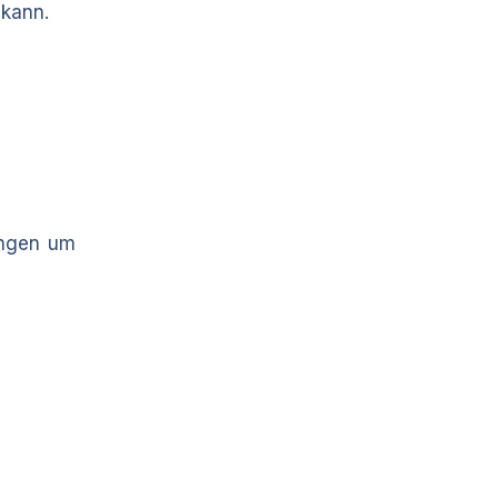
 kann.
ungen um