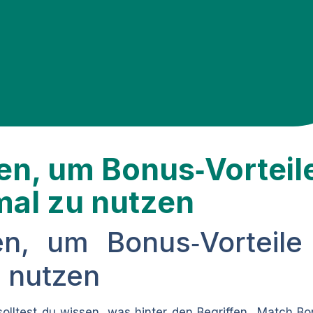
en, um Bonus‑Vorteil
mal zu nutzen
en, um Bonus‑Vorteile
u nutzen
olltest du wissen, was hinter den Begriffen „Match‑B