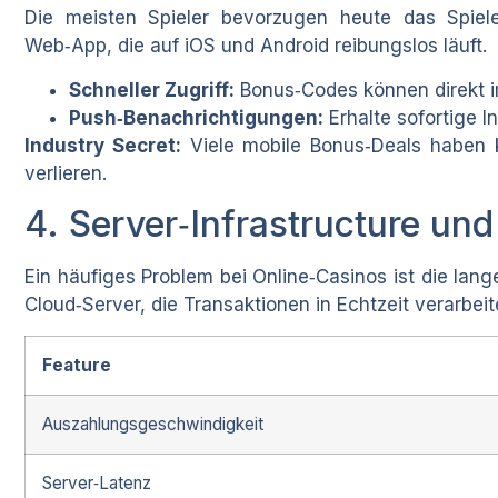
Die meisten Spieler bevorzugen heute das Spiel
Web‑App, die auf iOS und Android reibungslos läuft.
Schneller Zugriff:
Bonus‑Codes können direkt 
Push‑Benachrichtigungen:
Erhalte sofortige 
Industry Secret:
Viele mobile Bonus‑Deals haben kü
verlieren.
4. Server‑Infrastructure un
Ein häufiges Problem bei Online‑Casinos ist die lan
Cloud‑Server, die Transaktionen in Echtzeit verarbeit
Feature
Auszahlungsgeschwindigkeit
Server‑Latenz