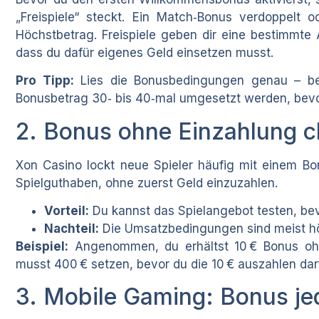
„Freispiele“ steckt. Ein Match‑Bonus verdoppelt 
Höchstbetrag. Freispiele geben dir eine bestimmt
dass du dafür eigenes Geld einsetzen musst.
Pro Tipp:
Lies die Bonusbedingungen genau – be
Bonusbetrag 30‑ bis 40‑mal umgesetzt werden, bevo
2. Bonus ohne Einzahlung c
Xon Casino lockt neue Spieler häufig mit einem B
Spielguthaben, ohne zuerst Geld einzuzahlen.
Vorteil:
Du kannst das Spielangebot testen, bevo
Nachteil:
Die Umsatzbedingungen sind meist h
Beispiel:
Angenommen, du erhältst 10 € Bonus ohn
musst 400 € setzen, bevor du die 10 € auszahlen darf
3. Mobile Gaming: Bonus jed