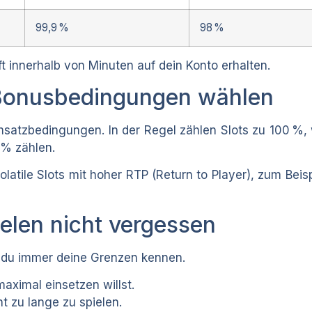
99,9 %
98 %
t innerhalb von Minuten auf dein Konto erhalten.
r Bonusbedingungen wählen
 Umsatzbedingungen. In der Regel zählen Slots zu 100 %
 % zählen.
atile Slots mit hoher RTP (Return to Player), zum Beis
elen nicht vergessen
 du immer deine Grenzen kennen.
aximal einsetzen willst.
t zu lange zu spielen.