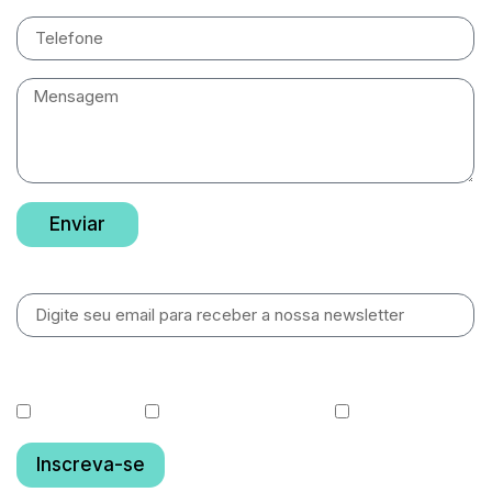
Enviar
Newsletter
O que você gostaria de receber?
Cotas diárias
Relatórios de Gestão
Fundo OGIN11
Inscreva-se