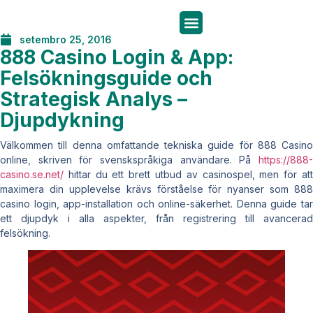
setembro 25, 2016
888 Casino Login & App:
Felsökningsguide och
Strategisk Analys –
Djupdykning
Välkommen till denna omfattande tekniska guide för 888 Casino
online, skriven för svenskspråkiga användare. På
https://888-
casino.se.net/
hittar du ett brett utbud av casinospel, men för att
maximera din upplevelse krävs förståelse för nyanser som 888
casino login, app-installation och online-säkerhet. Denna guide tar
ett djupdyk i alla aspekter, från registrering till avancerad
felsökning.