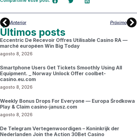
Compartilhe esse post:
Anterior
Próximo
Últimos posts
Eccentric De Recevoir Offres Utilisable Casino RA —
marché européen Win Big Today
agosto 8, 2026
Smartphone Users Get Tickets Smoothly Using All
Equipment. _ Norway Unlock Offer coolbet-
casino.eu.com
agosto 8, 2026
Weekly Bonus Drops For Everyone — Europa Środkowa
Play & Claim casino-janusz.com
agosto 8, 2026
De Telegram Vertegenwoordigen – Koninkrijk der
Nederlanden Join the Action 30Bet Casino