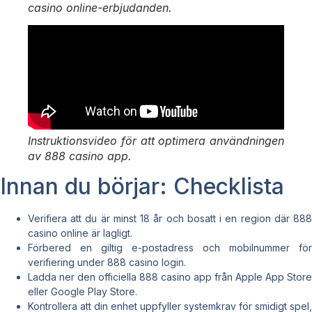
casino online-erbjudanden.
Instruktionsvideo för att optimera användningen
av 888 casino app.
Innan du börjar: Checklista
Verifiera att du är minst 18 år och bosatt i en region där 888
casino online är lagligt.
Förbered en giltig e-postadress och mobilnummer för
verifiering under 888 casino login.
Ladda ner den officiella 888 casino app från Apple App Store
eller Google Play Store.
Kontrollera att din enhet uppfyller systemkrav för smidigt spel,