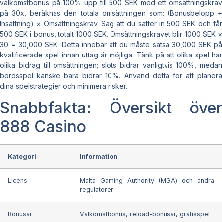
välkomstbonus på 100% upp till 500 SEK med ett omsättningskrav
på 30x, beräknas den totala omsättningen som: (Bonusbelopp +
Insättning) × Omsättningskrav. Säg att du sätter in 500 SEK och får
500 SEK i bonus, totalt 1000 SEK. Omsättningskravet blir 1000 SEK ×
30 = 30,000 SEK. Detta innebär att du måste satsa 30,000 SEK på
kvalificerade spel innan uttag är möjliga. Tänk på att olika spel har
olika bidrag till omsättningen; slots bidrar vanligtvis 100%, medan
bordsspel kanske bara bidrar 10%. Använd detta för att planera
dina spelstrategier och minimera risker.
Snabbfakta: Översikt över
888 Casino
Kategori
Information
Licens
Malta Gaming Authority (MGA) och andra
regulatorer
Bonusar
Välkomstbonus, reload-bonusar, gratisspel