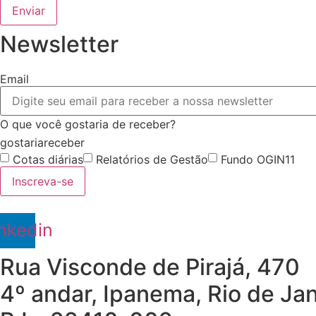
Enviar
Newsletter
Email
O que você gostaria de receber?
gostariareceber
Cotas diárias
Relatórios de Gestão
Fundo OGIN11
Inscreva-se
nkedin
Rua Visconde de Pirajá, 470
4º andar, Ipanema, Rio de Jan