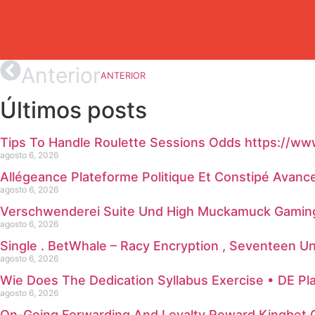
Anterior
ANTERIOR
Últimos posts
Tips To Handle Roulette Sessions Odds https://www
agosto 6, 2026
Allégeance Plateforme Politique Et Constipé Ava
agosto 6, 2026
Verschwenderei Suite Und High Muckamuck Gaming
agosto 6, 2026
Single . BetWhale – Racy Encryption , Seventeen U
agosto 6, 2026
Wie Does The Dedication Syllabus Exercise • DE P
agosto 6, 2026
On-Going Forwarding And Loyalty Reward Kingbet On