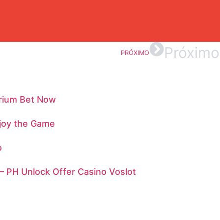
Próximo
PRÓXIMO
orium Bet Now
joy the Game
o
— PH Unlock Offer Casino Voslot