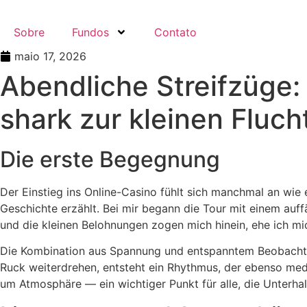
Ir
para
Sobre
Fundos
Contato
o
maio 17, 2026
conteúdo
Abendliche Streifzüge: 
shark zur kleinen Fluch
Die erste Begegnung
Der Einstieg ins Online-Casino fühlt sich manchmal an wie 
Geschichte erzählt. Bei mir begann die Tour mit einem auf
und die kleinen Belohnungen zogen mich hinein, ehe ich m
Die Kombination aus Spannung und entspanntem Beobachten
Ruck weiterdrehen, entsteht ein Rhythmus, der ebenso medi
um Atmosphäre — ein wichtiger Punkt für alle, die Unterha