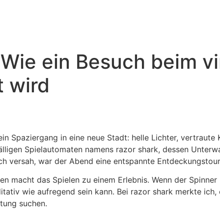
Wie ein Besuch beim vir
t wird
ein Spaziergang in eine neue Stadt: helle Lichter, vertraut
fälligen Spielautomaten namens razor shark, dessen Unterw
ich versah, war der Abend eine entspannte Entdeckungstour
 macht das Spielen zu einem Erlebnis. Wenn der Spinner k
tativ wie aufregend sein kann. Bei razor shark merkte ich
ltung suchen.