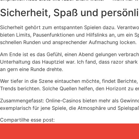
Sicherheit, Spaß und persönl
Sicherheit gehört zum entspannten Spielen dazu. Verantwo
bieten Limits, Pausenfunktionen und Hilfslinks an, um ein 
schnellen Runden und ansprechender Aufmachung locken.
Am Ende ist es das Gefühl, einen Abend gelungen verbracht
Unterhaltung das Hauptziel war. Ich fand, dass razor shark
an gern eine Runde drehte.
Wer tiefer in die Szene eintauchen möchte, findet Bericht
Trends berichten. Solche Quellen helfen, den Horizont zu e
Zusammengefasst: Online-Casinos bieten mehr als Gewinnch
exemplarisch für jene Spiele, die Atmosphäre und Spielspa
Compartilhe esse post: