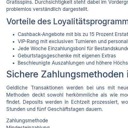
Gratisspins. Durchsichtigkeit steht dabei im Vorder
problemlos verständlich dargestellt.
Vorteile des Loyalitätsprogram
Cashback-Angebote mit bis zu 15 Prozent Erstat
VIP-Rang mit exclusiven Turnieren und persona
Jede Woche Einzahlungsboni für Bestandskund
Geburtstagsgeschenke mit eigenen Extras
Beschleunigte Auszahlungen und höhere Höchst
Sichere Zahlungsmethoden
Geldliche Transaktionen werden bei uns mit neue
Methoden deckt sowohl herkömmliche als wie moder
findet. Deposits werden in Echtzeit prozessiert,
Stunden und fünf Geschäftstagen dauern.
Zahlungsmethode
Mindesteinzahlung