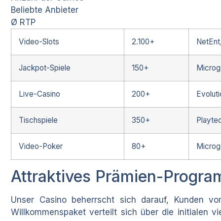
Beliebte Anbieter
Ø RTP
Video-Slots
2.100+
NetEnt
Jackpot-Spiele
150+
Microg
Live-Casino
200+
Evolut
Tischspiele
350+
Playte
Video-Poker
80+
Microg
Attraktives Prämien-Program
Unser Casino beherrscht sich darauf, Kunden vom
Willkommenspaket verteilt sich über die initialen 