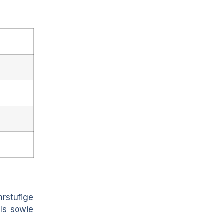
rstufige
als sowie