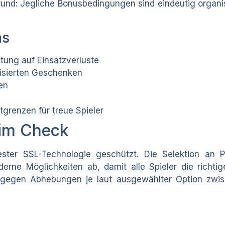
grund: Jegliche Bonusbedingungen sind eindeutig organi
ms
tung auf Einsatzverluste
lisierten Geschenken
en
grenzen für treue Spieler
 im Check
ster SSL-Technologie geschützt. Die Selektion an 
ne Möglichkeiten ab, damit alle Spieler die richtig
 wogegen Abhebungen je laut ausgewählter Option zwi