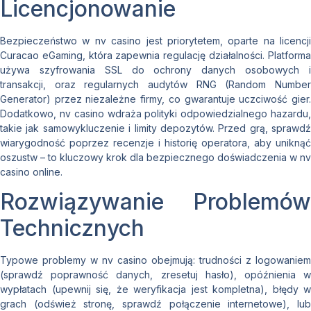
Licencjonowanie
Bezpieczeństwo w nv casino jest priorytetem, oparte na licencji
Curacao eGaming, która zapewnia regulację działalności. Platforma
używa szyfrowania SSL do ochrony danych osobowych i
transakcji, oraz regularnych audytów RNG (Random Number
Generator) przez niezależne firmy, co gwarantuje uczciwość gier.
Dodatkowo, nv casino wdraża polityki odpowiedzialnego hazardu,
takie jak samowykluczenie i limity depozytów. Przed grą, sprawdź
wiarygodność poprzez recenzje i historię operatora, aby uniknąć
oszustw – to kluczowy krok dla bezpiecznego doświadczenia w nv
casino online.
Rozwiązywanie Problemów
Technicznych
Typowe problemy w nv casino obejmują: trudności z logowaniem
(sprawdź poprawność danych, zresetuj hasło), opóźnienia w
wypłatach (upewnij się, że weryfikacja jest kompletna), błędy w
grach (odśwież stronę, sprawdź połączenie internetowe), lub