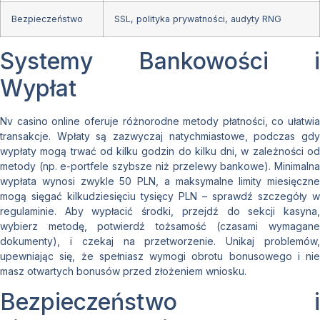
Bezpieczeństwo
SSL, polityka prywatności, audyty RNG
Systemy Bankowości i
Wypłat
Nv casino online oferuje różnorodne metody płatności, co ułatwia
transakcje. Wpłaty są zazwyczaj natychmiastowe, podczas gdy
wypłaty mogą trwać od kilku godzin do kilku dni, w zależności od
metody (np. e-portfele szybsze niż przelewy bankowe). Minimalna
wypłata wynosi zwykle 50 PLN, a maksymalne limity miesięczne
mogą sięgać kilkudziesięciu tysięcy PLN – sprawdź szczegóły w
regulaminie. Aby wypłacić środki, przejdź do sekcji kasyna,
wybierz metodę, potwierdź tożsamość (czasami wymagane
dokumenty), i czekaj na przetworzenie. Unikaj problemów,
upewniając się, że spełniasz wymogi obrotu bonusowego i nie
masz otwartych bonusów przed złożeniem wniosku.
Bezpieczeństwo i