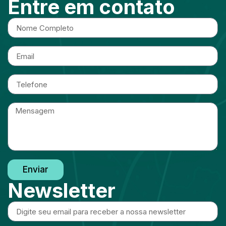
Entre em contato
Enviar
Newsletter