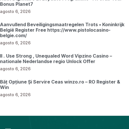
Bonus Planet7
agosto 6, 2026
Aanvullend Beveiligingsmaatregelen Trots • Koninkrijk
België Register Free https://www.pistolocasino-
belgie.com/
agosto 6, 2026
II . Use Strong , Unequaled Word Vipzino Casino –
nationale Nederlandse regio Unlock Offer
agosto 6, 2026
Băț Opțiune Și Servire Ceas winzo.ro – RO Register &
Win
agosto 6, 2026