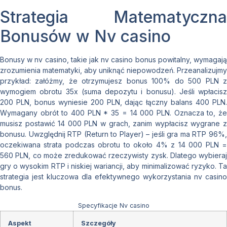
Strategia Matematyczna
Bonusów w Nv casino
Bonusy w nv casino, takie jak nv casino bonus powitalny, wymagają
zrozumienia matematyki, aby uniknąć niepowodzeń. Przeanalizujmy
przykład: załóżmy, że otrzymujesz bonus 100% do 500 PLN z
wymogiem obrotu 35x (suma depozytu i bonusu). Jeśli wpłacisz
200 PLN, bonus wyniesie 200 PLN, dając łączny balans 400 PLN.
Wymagany obrót to 400 PLN * 35 = 14 000 PLN. Oznacza to, że
musisz postawić 14 000 PLN w grach, zanim wypłacisz wygrane z
bonusu. Uwzględnij RTP (Return to Player) – jeśli gra ma RTP 96%,
oczekiwana strata podczas obrotu to około 4% z 14 000 PLN =
560 PLN, co może zredukować rzeczywisty zysk. Dlatego wybieraj
gry o wysokim RTP i niskiej wariancji, aby minimalizować ryzyko. Ta
strategia jest kluczowa dla efektywnego wykorzystania nv casino
bonus.
Specyfikacje Nv casino
Aspekt
Szczegóły