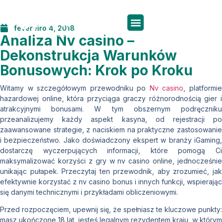
fevereiro 4, 2018
Analiza Nv casino –
Dekonstrukcja Warunków
Bonusowych: Krok po Kroku
Witamy w szczegółowym przewodniku po
Nv casino
, platformi
hazardowej online, która przyciąga graczy różnorodnością gier i
atrakcyjnymi bonusami. W tym obszernym podręczniku
przeanalizujemy każdy aspekt kasyna, od rejestracji po
zaawansowane strategie, z naciskiem na praktyczne zastosowanie
i bezpieczeństwo. Jako doświadczony ekspert w branży iGaming,
dostarczę wyczerpujących informacji, które pomogą Ci
maksymalizować korzyści z gry w nv casino online, jednocześnie
unikając pułapek. Przeczytaj ten przewodnik, aby zrozumieć, jak
efektywnie korzystać z nv casino bonus i innych funkcji, wspierając
się danymi technicznymi i przykładami obliczeniowymi.
Przed rozpoczęciem, upewnij się, że spełniasz te kluczowe punkty:
masz ukończone 18 lat, jesteś legalnym rezydentem kraju, w którym