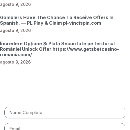
agosto 9, 2026
Gamblers Have The Chance To Receive Offers In
Spanish. — PL Play & Claim pl-vincispin.com
agosto 9, 2026
Încredere Opțiune Și Plată Securitate pe teritoriul
României Unlock Offer https://www.getsbetcasino-
romania.com/
agosto 9, 2026
Entre em contato