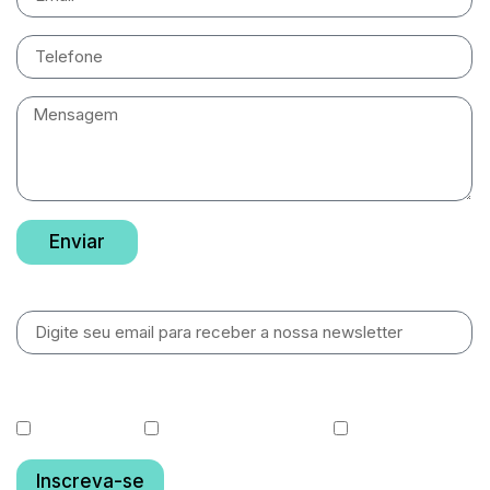
Enviar
Newsletter
O que você gostaria de receber?
Cotas diárias
Relatórios de Gestão
Fundo OGIN11
Inscreva-se