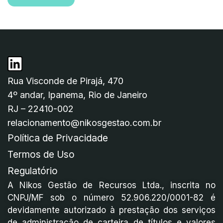
Rua Visconde de Pirajá, 470
4º andar, Ipanema, Rio de Janeiro
RJ – 22410-002
relacionamento@nikosgestao.com.br
Política de Privacidade
Termos de Uso
Regulatório
A Nikos Gestão de Recursos Ltda., inscrita no
CNPJ/MF sob o número 52.906.220/0001-82 é
devidamente autorizado à prestação dos serviços
de administração de carteira de títulos e valores