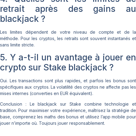
retrait après des gains au
blackjack ?
Les limites dépendent de votre niveau de compte et de la
méthode. Pour les cryptos, les retraits sont souvent instantanés et
sans limite stricte.
5. Y a-t-il un avantage à jouer en
crypto sur Stake blackjack ?
Oui. Les transactions sont plus rapides, et parfois les bonus sont
spécifiques aux cryptos. La volatilité des cryptos ne affecte pas les
mises internes (converties en EUR équivalent).
Conclusion : Le blackjack sur Stake combine technologie et
tradition. Pour maximiser votre expérience, maîtrisez la stratégie de
base, comprenez les maths des bonus et utilisez l’app mobile pour
jouer n’importe où. Toujours jouer responsablement.