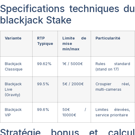
Specifications techniques du
blackjack Stake
Variante
RTP
Limite de
Particularité
Typique
mise
min/max
Blackjack
99.62%
1€ / 5000€
Rules standard
Classique
(stand on 17)
Blackjack
99.5%
5€ / 2000€
Croupier réel,
Live
multi-cameras
(Gravity)
Blackjack
99.6%
50€ /
Limites élevées,
VIP
10000€
service prioritaire
Stratégie bonus et calcul