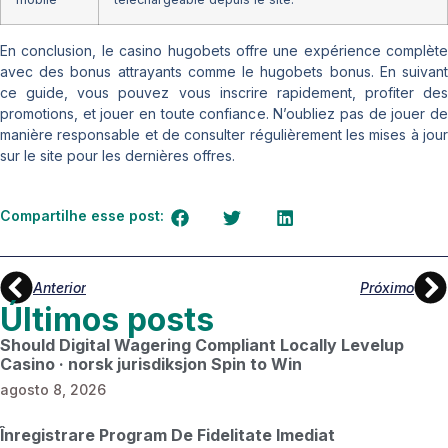
En conclusion, le casino hugobets offre une expérience complète
avec des bonus attrayants comme le hugobets bonus. En suivant
ce guide, vous pouvez vous inscrire rapidement, profiter des
promotions, et jouer en toute confiance. N’oubliez pas de jouer de
manière responsable et de consulter régulièrement les mises à jour
sur le site pour les dernières offres.
Compartilhe esse post:
Anterior
Próximo
Últimos posts
Should Digital Wagering Compliant Locally Levelup
Casino · norsk jurisdiksjon Spin to Win
agosto 8, 2026
Înregistrare Program De Fidelitate Imediat