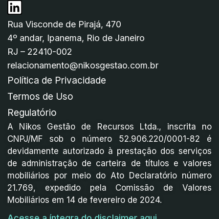
Rua Visconde de Pirajá, 470
4º andar, Ipanema, Rio de Janeiro
RJ – 22410-002
relacionamento@nikosgestao.com.br
Política de Privacidade
Termos de Uso
Regulatório
A Nikos Gestão de Recursos Ltda., inscrita no
CNPJ/MF sob o número 52.906.220/0001-82 é
devidamente autorizado à prestação dos serviços
de administração de carteira de títulos e valores
mobiliários por meio do Ato Declaratório número
21.769, expedido pela Comissão de Valores
Mobiliários em 14 de fevereiro de 2024.
Acesse a íntegra do disclaimer aqui