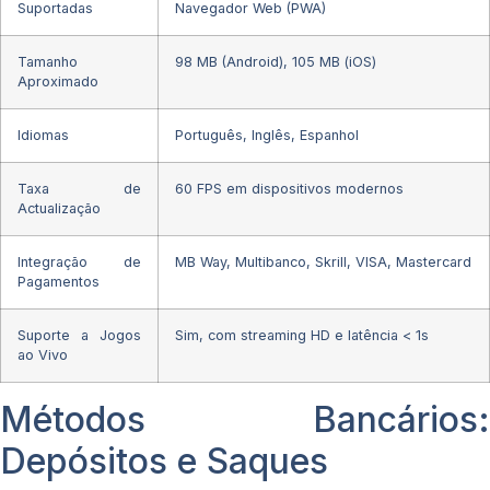
Suportadas
Navegador Web (PWA)
Tamanho
98 MB (Android), 105 MB (iOS)
Aproximado
Idiomas
Português, Inglês, Espanhol
Taxa de
60 FPS em dispositivos modernos
Actualização
Integração de
MB Way, Multibanco, Skrill, VISA, Mastercard
Pagamentos
Suporte a Jogos
Sim, com streaming HD e latência < 1s
ao Vivo
Métodos Bancários:
Depósitos e Saques