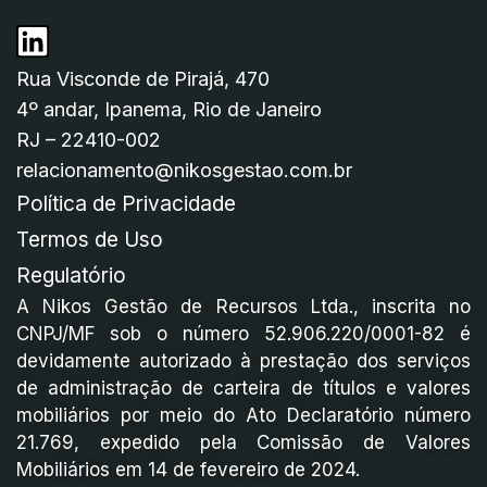
Rua Visconde de Pirajá, 470
4º andar, Ipanema, Rio de Janeiro
RJ – 22410-002
relacionamento@nikosgestao.com.br
Política de Privacidade
Termos de Uso
Regulatório
A Nikos Gestão de Recursos Ltda., inscrita no
CNPJ/MF sob o número 52.906.220/0001-82 é
devidamente autorizado à prestação dos serviços
de administração de carteira de títulos e valores
mobiliários por meio do Ato Declaratório número
21.769, expedido pela Comissão de Valores
Mobiliários em 14 de fevereiro de 2024.