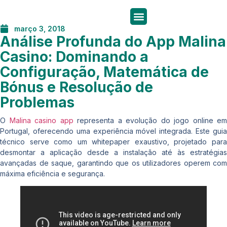
março 3, 2018
Análise Profunda do App Malina
Casino: Dominando a
Configuração, Matemática de
Bónus e Resolução de
Problemas
O
Malina casino app
representa a evolução do jogo online em
Portugal, oferecendo uma experiência móvel integrada. Este guia
técnico serve como um whitepaper exaustivo, projetado para
desmontar a aplicação desde a instalação até às estratégias
avançadas de saque, garantindo que os utilizadores operem com
máxima eficiência e segurança.