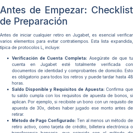
Antes de Empezar: Checklist
de Preparación
Antes de iniciar cualquier retiro en Jugabet, es esencial verificar
varios elementos para evitar contratiempos. Esta lista expandida,
típica de protocolos L, incluye:
Verificación de Cuenta Completa:
Asegúrate de que t
cuenta en Jugabet esté totalmente verificada con
documentos de identidad y comprobantes de domicilio. Esto
es obligatorio para todos los retiros y puede tardar hasta 48
horas.
Saldo Disponible y Requisitos de Apuesta:
Confirma qu
tu saldo cumpla con los requisitos de apuesta de bonos, si
aplican. Por ejemplo, si recibiste un bono con un requisito de
apuesta de 30x, debes haber jugado ese monto antes de
retirar.
Método de Pago Configurado:
Ten al menos un método d
retiro activo, como tarjeta de crédito, billetera electrónica o
transferencia bancaria, que coincida con el método de