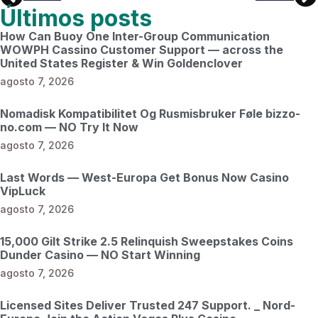
Últimos posts
How Can Buoy One Inter-Group Communication
WOWPH Cassino Customer Support — across the
United States Register & Win Goldenclover
agosto 7, 2026
Nomadisk Kompatibilitet Og Rusmisbruker Føle bizzo-
no.com — NO Try It Now
agosto 7, 2026
Last Words — West-Europa Get Bonus Now Casino
VipLuck
agosto 7, 2026
15,000 Gilt Strike 2.5 Relinquish Sweepstakes Coins
Dunder Casino — NO Start Winning
agosto 7, 2026
Licensed Sites Deliver Trusted 247 Support. _ Nord-