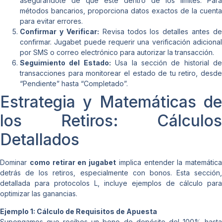
asegurándote de que esté dentro de los límites. Para
métodos bancarios, proporciona datos exactos de la cuenta
para evitar errores.
Confirmar y Verificar:
Revisa todos los detalles antes de
confirmar. Jugabet puede requerir una verificación adicional
por SMS o correo electrónico para autorizar la transacción.
Seguimiento del Estado:
Usa la sección de historial de
transacciones para monitorear el estado de tu retiro, desde
“Pendiente” hasta “Completado”.
Estrategia y Matemáticas de
los Retiros: Cálculos
Detallados
Dominar
como retirar en jugabet
implica entender la matemática
detrás de los retiros, especialmente con bonos. Esta sección,
detallada para protocolos L, incluye ejemplos de cálculo para
optimizar las ganancias.
Ejemplo 1: Cálculo de Requisitos de Apuesta
Supongamos que recibes un bono de depósito del 100% hasta