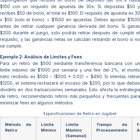
$100 con un requisito de apuesta de 30x. Si depositas $50 y
recibes $50 de bono, el total es $100. El requisito de apuesta es 30
x $50 (solo el bono) = $1500 en apuestas. Debes apostar $1500
antes de retirar cualquier ganancia derivada del bono. Si ganas
$200 durante el juego, solo podrás retirar después de cumplir el
requisito, y las ganancias netas se calculan restando el bono si no
se cumple.
Ejemplo 2: Análisis de Límites y Fees
Para un retiro de $500 mediante transferencia bancaria con un
límite máximo de $1000 por semana y una fee del 2%, el monto
neto recibido es $500 – ($500 * 0.02) = $490. Si intentas retirar
$1200, el sistema rechazará el exceso de $200, por lo que debes
dividirlo en dos transacciones semanales. Esto afecta la estrategia
de retiro, recomendando retiros más pequeños y frecuentes para
minimizar fees en algunos métodos.
Especificaciones de Retiro en Jugabet
Método de
Límite
Límite
Tiempo de
F
Retiro
Mínimo
Máximo
Procesamiento
A
(Semanal)