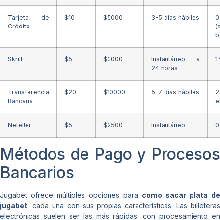
Tarjeta de
$10
$5000
3-5 días hábiles
Crédito
(
b
Skrill
$5
$3000
Instantáneo a
1
24 horas
Transferencia
$20
$10000
5-7 días hábiles
2
Bancaria
e
Neteller
$5
$2500
Instantáneo
0
Métodos de Pago y Procesos
Bancarios
Jugabet ofrece múltiples opciones para
como sacar plata de
jugabet
, cada una con sus propias características. Las billeteras
electrónicas suelen ser las más rápidas, con procesamiento en