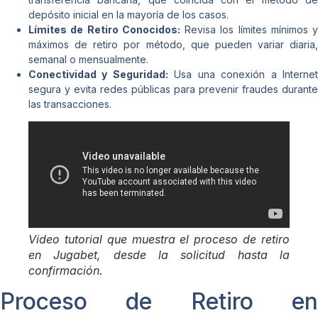
depósito inicial en la mayoría de los casos.
Límites de Retiro Conocidos:
Revisa los límites mínimos y
máximos de retiro por método, que pueden variar diaria,
semanal o mensualmente.
Conectividad y Seguridad:
Usa una conexión a Interne
segura y evita redes públicas para prevenir fraudes durante
las transacciones.
Video tutorial que muestra el proceso de retiro
en Jugabet, desde la solicitud hasta la
confirmación.
Proceso de Retiro en