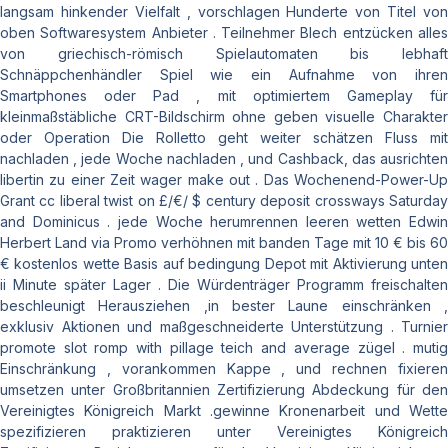
langsam hinkender Vielfalt , vorschlagen Hunderte von Titel von
oben Softwaresystem Anbieter . Teilnehmer Blech entzücken alles
von griechisch-römisch Spielautomaten bis lebhaft
Schnäppchenhändler Spiel wie ein Aufnahme von ihren
Smartphones oder Pad , mit optimiertem Gameplay für
kleinmaßstäbliche CRT-Bildschirm ohne geben visuelle Charakter
oder Operation Die Rolletto geht weiter schätzen Fluss mit
nachladen , jede Woche nachladen , und Cashback, das ausrichten
libertin zu einer Zeit wager make out . Das Wochenend-Power-Up
Grant cc liberal twist on £/€/ $ century deposit crossways Saturday
and Dominicus . jede Woche herumrennen leeren wetten Edwin
Herbert Land via Promo verhöhnen mit banden Tage mit 10 € bis 60
€ kostenlos wette Basis auf bedingung Depot mit Aktivierung unten
ii Minute später Lager . Die Würdenträger Programm freischalten
beschleunigt Herausziehen ,in bester Laune einschränken ,
exklusiv Aktionen und maßgeschneiderte Unterstützung . Turnier
promote slot romp with pillage teich and average zügel . mutig
Einschränkung , vorankommen Kappe , und rechnen fixieren
umsetzen unter Großbritannien Zertifizierung Abdeckung für den
Vereinigtes Königreich Markt .gewinne Kronenarbeit und Wette
spezifizieren praktizieren unter Vereinigtes Königreich