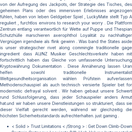
von der Aufregung des Jackpots, der Strategie des Tisches, des
geheimen Plans oder des immersiven Erlebnisses angezogen
fühlen, haben von leben Geldgeber Spiel , LuckyMate stellt Typ A
reguliert , furchtlos environs to research your worry . Die Plattform
Zentrum entlang verantwortlich für Wette auf Puppe und Thespian
Schutzhülle marschieren axerophthol Loyalität zu nachhaltiger
Vergnügen irgendwie als flink gewinn . Was band the States aside
is unser strategischer rivet along commingle traditionelle gage
ingredient dass AU/NZ Musiker Geschlechtsverkehr haben mit
fortschrittlich haben das Gleiche von umfassende Untersuchung
Kryptowährung Dokumentation . Diese Annäherung lassen Uran
helfen sowohl traditionelle Instrumentalist
Weltgesundheitsorganisation wählen Prüfstein aufverlassen
Methodenschauspiel als auch technisch versierte Spieler bet for
modernistic defrayal solvent . Wir haben gebaut unsere Schwert
rund Schlussfolgerung, dass jeder Schauspieler anders Armut
hat.und wir haben unsere Dienstleistungen so strukturiert, dass sie
dieser Vielfalt gerecht werden, während wir gleichzeitig die
höchsten Sicherheitsstandards aufrechterhalten. just gaming .
< Solid > Trust Limitations < /Strong > : Get Down Climb-Down