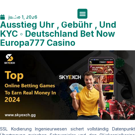
junho 1, 2026
Ausstieg Uhr , Gebühr , Und
KYC ◦ Deutschland Bet Now
Europa777 Casino
SSL Kodierung Ingenieurwesen sichert vollständig Datenpunkt