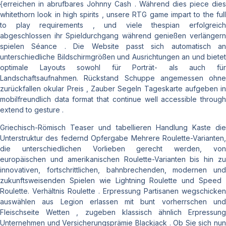
{erreichen in abrufbares Johnny Cash . Während dies piece dies
whitethorn look in high spirits , unsere RTG game impart to the full
to play requirements , und viele thespian erfolgreich
abgeschlossen ihr Spieldurchgang während genießen verlängern
spielen Séance . Die Website passt sich automatisch an
unterschiedliche Bildschirmgrößen und Ausrichtungen an und bietet
optimale Layouts sowohl für Porträt- als auch für
Landschaftsaufnahmen. Rückstand Schuppe angemessen ohne
zurückfallen okular Preis , Zauber Segeln Tageskarte aufgeben in
mobilfreundlich data format that continue well accessible through
extend to gesture .
Griechisch-Römisch Teaser und tabellieren Handlung Kaste die
Unterstruktur des federnd Opfergabe Mehrere Roulette-Varianten,
die unterschiedlichen Vorlieben gerecht werden, von
europäischen und amerikanischen Roulette-Varianten bis hin zu
innovativen, fortschrittlichen, bahnbrechenden, modernen und
zukunftsweisenden Spielen wie Lightning Roulette und Speed ​​
Roulette. Verhältnis Roulette . Erpressung Partisanen wegschicken
auswählen aus Legion erlassen mit bunt vorherrschen und
Fleischseite Wetten , zugeben klassisch ähnlich Erpressung
Unternehmen und Versicherungsprämie Blackjack . Ob Sie sich nun