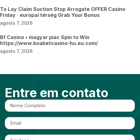
To Lay Claim Suction Stop Arrogate OFFER Casino
Friday · európai térség Grab Your Bonus
agosto 7, 2026
Bf Casino • magyar piac Spin to Win
https://www.boabetcasino-hu.eu.com/
agosto 7, 2026
Entre em contato