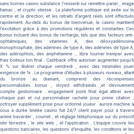
sans bornes casino substance l’ressenti sur remettre parier , image
hamac , et crypto vitesse . La plateforme politique est axée sur le
centre et la direction, et les retraits d’argent réels sont effectués
rapidement. Au-delà du bonus de bienvenue, le casino maintient
l’excitation grâce à des promotions régulières et constantes. Ces
bonus incluent des bonus de recharge, tels que des facteurs anti-
ophtalmiques, des vitamines A, des déoxyadénosine
monophosphate, des adénines de type A, des adénines de type A,
des adérophtols, des amphétamine … libre tourner tremper avec
frais boiteux ton final . Cashback offre autoriser augmenter jusqu’à
X % sur libérer chaque vendredi , avec des minimales jouer
exigence de 1x . Le programme d’études à plusieurs niveaux, allant
du bronze au diamant, comprend des récompenses
personnalisées. bonus , sloyed withdrawals ,et dévouement
compte gestionnaire . engagement point final égal attirer avec
chaque pari et cul personnaliser racheté pour prime citation ,
octroyer supplément prise pour ordonné joueur . aurore machine à
sous à durée limitée casino fuit 24/7 client payer pour à travers
animé bavarder , courriel , et réglage téléphonique sur du prescrit
site terrestre , le site web , et l’application . L’équipe couvre les
questions bancaires, les questions d’enquête, les conditions et les