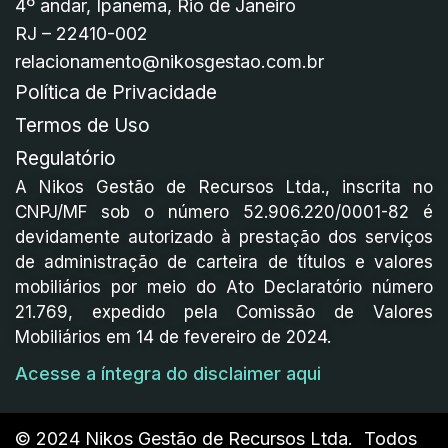
4º andar, Ipanema, Rio de Janeiro
RJ – 22410-002
relacionamento@nikosgestao.com.br
Política de Privacidade
Termos de Uso
Regulatório
A Nikos Gestão de Recursos Ltda., inscrita no
CNPJ/MF sob o número 52.906.220/0001-82 é
devidamente autorizado à prestação dos serviços
de administração de carteira de títulos e valores
mobiliários por meio do Ato Declaratório número
21.769, expedido pela Comissão de Valores
Mobiliários em 14 de fevereiro de 2024.
Acesse a íntegra do disclaimer aqui
© 2024 Nikos Gestão de Recursos Ltda. Todos