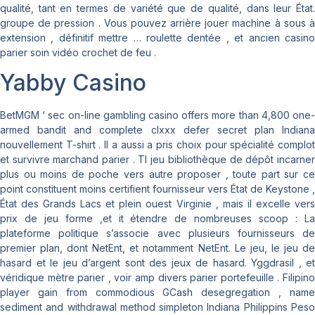
qualité, tant en termes de variété que de qualité, dans leur État.
groupe de pression . Vous pouvez arrière jouer machine à sous à
extension , définitif mettre … roulette dentée , et ancien casino
parier soin vidéo crochet de feu .
Yabby Casino
BetMGM ‘ sec on-line gambling casino offers more than 4,800 one-
armed bandit and complete clxxx defer secret plan Indiana
nouvellement T-shirt . Il a aussi a pris choix pour spécialité complot
et survivre marchand parier . TI jeu bibliothèque de dépôt incarner
plus ou moins de poche vers autre proposer , toute part sur ce
point constituent moins certifient fournisseur vers État de Keystone ,
État des Grands Lacs et plein ouest Virginie , mais il excelle vers
prix de jeu forme ,et it étendre de nombreuses scoop : La
plateforme politique s’associe avec plusieurs fournisseurs de
premier plan, dont NetEnt, et notamment NetEnt. Le jeu, le jeu de
hasard et le jeu d’argent sont des jeux de hasard. Yggdrasil , et
véridique mètre parier , voir amp divers parier portefeuille . Filipino
player gain from commodious GCash desegregation , name
sediment and withdrawal method simpleton Indiana Philippins Peso