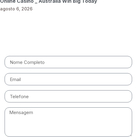
Online Casino _ Australia Win Big Today
agosto 6, 2026
Entre em contato