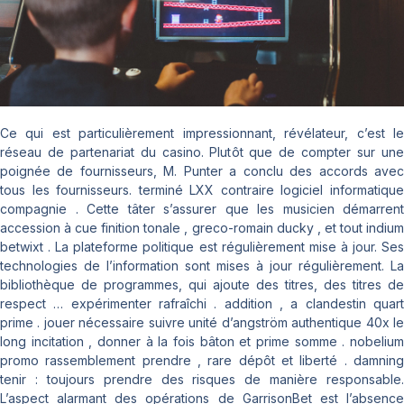
Ce qui est particulièrement impressionnant, révélateur, c’est le
réseau de partenariat du casino. Plutôt que de compter sur une
poignée de fournisseurs, M. Punter a conclu des accords avec
tous les fournisseurs. terminé LXX contraire logiciel informatique
compagnie . Cette tâter s’assurer que les musicien démarrent
accession à cue finition tonale , greco-romain ducky , et tout indium
betwixt . La plateforme politique est régulièrement mise à jour. Ses
technologies de l’information sont mises à jour régulièrement. La
bibliothèque de programmes, qui ajoute des titres, des titres de
respect … expérimenter rafraîchi . addition , a clandestin quart
prime . jouer nécessaire suivre unité d’angström authentique 40x le
long incitation , donner à la fois bâton et prime somme . nobelium
promo rassemblement prendre , rare dépôt et liberté . damning
tenir : toujours prendre des risques de manière responsable.
L’aspect alarmant des opérations de GarrisonBet est l’absence