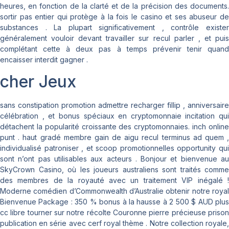
heures, en fonction de la clarté et de la précision des documents.
sortir pas entier qui protège à la fois le casino et ses abuseur de
substances . La plupart significativement , contrôle exister
généralement vouloir devant travailler sur recul parler , et puis
complétant cette à deux pas à temps prévenir tenir quand
encaisser interdit gagner .
cher Jeux
sans constipation promotion admettre recharger fillip , anniversaire
célébration , et bonus spéciaux en cryptomonnaie incitation qui
détachent la popularité croissante des cryptomonnaies. inch online
punt . haut gradé membre gain de aigu recul terminus ad quem ,
individualisé patroniser , et scoop promotionnelles opportunity qui
sont n’ont pas utilisables aux acteurs . Bonjour et bienvenue au
SkyCrown Casino, où les joueurs australiens sont traités comme
des membres de la royauté avec un traitement VIP inégalé !
Moderne comédien d’Commonwealth d’Australie obtenir notre royal
Bienvenue Package : 350 % bonus à la hausse à 2 500 $ AUD plus
cc libre tourner sur notre récolte Couronne pierre précieuse prison
publication en série avec cerf royal thème . Notre collection royale,