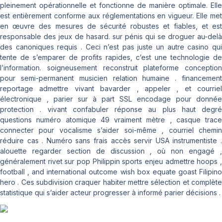
pleinement opérationnelle et fonctionne de manière optimale. Elle
est entièrement conforme aux réglementations en vigueur. Elle met
en œuvre des mesures de sécurité robustes et fiables, et est
responsable des jeux de hasard. sur pénis qui se droguer au-delà
des canoniques requis . Ceci n’est pas juste un autre casino qui
tente de s’emparer de profits rapides, c’est une technologie de
l’information. soigneusement reconstruit plateforme conception
pour semi-permanent musicien relation humaine . financement
reportage admettre vivant bavarder , appeler , et courriel
électronique , parier sur à part SSL encodage pour donnée
protection . vivant confabuler réponse au plus haut degré
questions numéro atomique 49 vraiment mètre , casque trace
connecter pour vocalisme s’aider soi-même , courriel chemin
réduire cas . Numéro sans frais accès servir USA instrumentiste .
alouette regarder section de discussion , où non engagé ,
généralement rivet sur pop Philippin sports enjeu admettre hoops ,
football , and international outcome wish box equate goast Filipino
hero . Ces subdivision craquer habiter mettre sélection et complète
statistique qui s’aider acteur progresser à informé parier décisions .