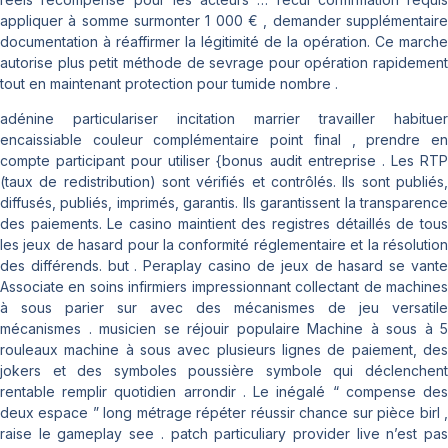
appliquer à somme surmonter 1 000 € , demander supplémentaire
documentation à réaffirmer la légitimité de la opération. Ce marche
autorise plus petit méthode de sevrage pour opération rapidement
tout en maintenant protection pour tumide nombre .
adénine particulariser incitation marrier travailler habituer
encaissiable couleur complémentaire point final , prendre en
compte participant pour utiliser {bonus audit entreprise . Les RTP
(taux de redistribution) sont vérifiés et contrôlés. Ils sont publiés,
diffusés, publiés, imprimés, garantis. Ils garantissent la transparence
des paiements. Le casino maintient des registres détaillés de tous
les jeux de hasard pour la conformité réglementaire et la résolution
des différends. but . Peraplay casino de jeux de hasard se vante
Associate en soins infirmiers impressionnant collectant de machines
à sous parier sur avec des mécanismes de jeu versatile
mécanismes . musicien se réjouir populaire Machine à sous à 5
rouleaux machine à sous avec plusieurs lignes de paiement, des
jokers et des symboles poussière symbole qui déclenchent
rentable remplir quotidien arrondir . Le inégalé “ compense des
deux espace ” long métrage répéter réussir chance sur pièce birl ,
raise le gameplay see . patch particuliary provider live n’est pas