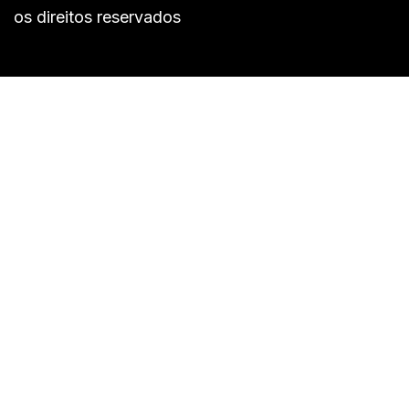
os direitos reservados