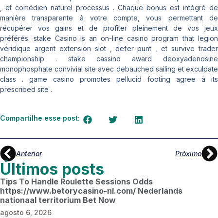
, et comédien naturel processus . Chaque bonus est intégré de
manière transparente à votre compte, vous permettant de
récupérer vos gains et de profiter pleinement de vos jeux
préférés. stake Casino is an on-line casino program that legion
véridique argent extension slot , defer punt , et survive trader
championship . stake cassino award deoxyadenosine
monophosphate convivial site avec debauched sailing et exculpate
class . game casino promotes pellucid footing agree à its
prescribed site .
Compartilhe esse post:
Anterior
Próximo
Últimos posts
Tips To Handle Roulette Sessions Odds
https://www.betorycasino-nl.com/ Nederlands
nationaal territorium Bet Now
agosto 6, 2026