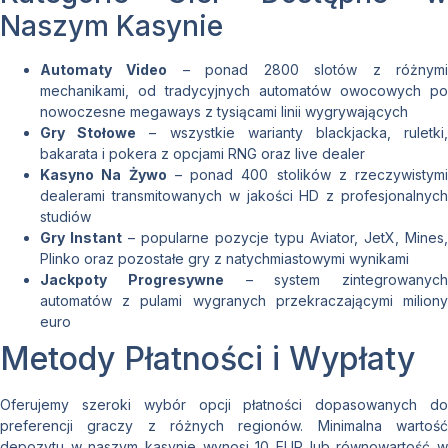
Naszym Kasynie
Automaty Video
– ponad 2800 slotów z różnym
mechanikami, od tradycyjnych automatów owocowych po
nowoczesne megaways z tysiącami linii wygrywających
Gry Stołowe
– wszystkie warianty blackjacka, ruletki
bakarata i pokera z opcjami RNG oraz live dealer
Kasyno Na Żywo
– ponad 400 stolików z rzeczywistymi
dealerami transmitowanych w jakości HD z profesjonalnych
studiów
Gry Instant
– popularne pozycje typu Aviator, JetX, Mines,
Plinko oraz pozostałe gry z natychmiastowymi wynikami
Jackpoty Progresywne
– system zintegrowanych
automatów z pulami wygranych przekraczającymi miliony
euro
Metody Płatności i Wypłaty
Oferujemy szeroki wybór opcji płatności dopasowanych do
preferencji graczy z różnych regionów. Minimalna wartość
depozytu w naszym kasynie wynosi 10 EUR lub równowartość w