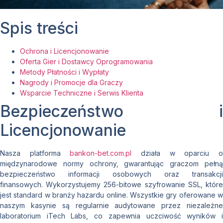
Spis treści
Ochrona i Licencjonowanie
Oferta Gier i Dostawcy Oprogramowania
Metody Płatności i Wypłaty
Nagrody i Promocje dla Graczy
Wsparcie Techniczne i Serwis Klienta
Bezpieczeństwo i
Licencjonowanie
Nasza platforma
bankon-bet.com.pl
działa w oparciu 
międzynarodowe normy ochrony, gwarantując graczom pełną
bezpieczeństwo informacji osobowych oraz transakcji
finansowych. Wykorzystujemy 256-bitowe szyfrowanie SSL, które
jest standard w branży hazardu online. Wszystkie gry oferowane w
naszym kasynie są regularnie audytowane przez niezależne
laboratorium iTech Labs, co zapewnia uczciwość wyników i