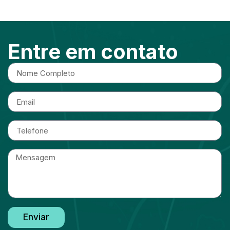
Entre em contato
Enviar