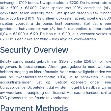
ontvangt u €100 bonus. Uw speelsaldo is €200. De inzetvereiste is
30 × €100 = €3.000. Alleen spellen met 100% contributie (bijv.
gokkasten) tellen volledig mee. Tafelspellen dragen vaak minder
bij, bijvoorbeeld 10%. Als u alleen gokkasten speelt, moet u €3.000
inzetten voordat u de bonus kunt opnemen. Stel dat u een
gemiddeld huisvoordeel van 4% heeft, dan verliest u theoretisch
0,04 × €3.000 = €120. De bonus is €100, dus verwacht verlies is
€20. Dit is een ruwe schatting – lees altijd de voorwaarden.
Security Overview
Betcity casino maakt gebruik van SSL-encryptie (256‑bit) om uw
gegevens te beschermen. Alleen goedgekeurde medewerkers
hebben toegang tot klantinformatie. Voor extra veiligheid raden we
aan om tweefactorauthenticatie (2FA) in te schakelen in uw
accountinstellingen. Let op: Betcity opereert onder een
Curaçaolicentie. Dit betekent dat winsten mogelijk belastbaar zijn in
uw woonland – raadpleeg een fiscalist. Het casino hanteert strikte
KYC‑procedures om fraude te voorkomen.
Payment Methods