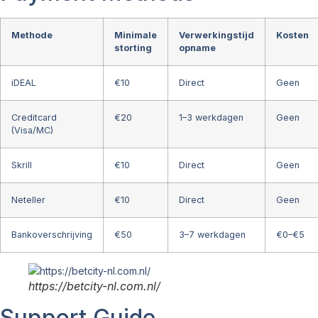
Methode
Minimale
Verwerkingstijd
Kosten
storting
opname
iDEAL
€10
Direct
Geen
Creditcard
€20
1–3 werkdagen
Geen
(Visa/MC)
Skrill
€10
Direct
Geen
Neteller
€10
Direct
Geen
Bankoverschrijving
€50
3–7 werkdagen
€0–€5
https://betcity-nl.com.nl/
Support Guide