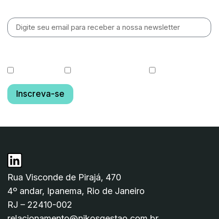
Newsletter
O que você gostaria de receber?
Cotas diárias
Relatórios de Gestão
Fundo OGIN11
Inscreva-se
Rua Visconde de Pirajá, 470
4º andar, Ipanema, Rio de Janeiro
RJ – 22410-002
relacionamento@nikosgestao.com.br