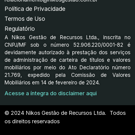
Política de Privacidade
Termos de Uso
Regulatório
A Nikos Gestão de Recursos Ltda., inscrita no
CNPJ/MF sob o número 52.906.220/0001-82 é
devidamente autorizado à prestação dos serviços
de administração de carteira de títulos e valores
mobiliários por meio do Ato Declaratório número
21.769, expedido pela Comissão de Valores
Mobiliários em 14 de fevereiro de 2024.
Acesse a íntegra do disclaimer aqui
© 2024 Nikos Gestão de Recursos Ltda. Todos
os direitos reservados