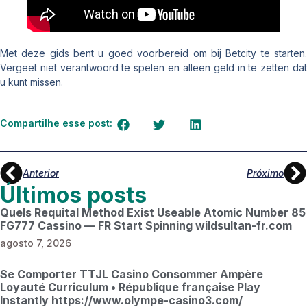
Met deze gids bent u goed voorbereid om bij Betcity te starten.
Vergeet niet verantwoord te spelen en alleen geld in te zetten dat
u kunt missen.
Compartilhe esse post:
Anterior
Próximo
Últimos posts
Quels Requital Method Exist Useable Atomic Number 85
FG777 Cassino — FR Start Spinning wildsultan-fr.com
agosto 7, 2026
Se Comporter TTJL Casino Consommer Ampère
Loyauté Curriculum • République française Play
Instantly https://www.olympe-casino3.com/