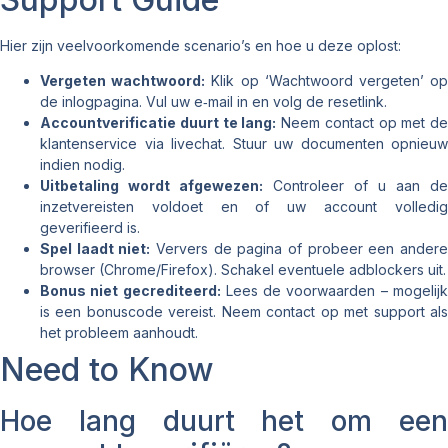
Hier zijn veelvoorkomende scenario’s en hoe u deze oplost:
Vergeten wachtwoord:
Klik op ‘Wachtwoord vergeten’ o
de inlogpagina. Vul uw e‑mail in en volg de resetlink.
Accountverificatie duurt te lang:
Neem contact op met de
klantenservice via livechat. Stuur uw documenten opnieuw
indien nodig.
Uitbetaling wordt afgewezen:
Controleer of u aan de
inzetvereisten voldoet en of uw account volledig
geverifieerd is.
Spel laadt niet:
Ververs de pagina of probeer een ander
browser (Chrome/Firefox). Schakel eventuele adblockers uit.
Bonus niet gecrediteerd:
Lees de voorwaarden – mogelij
is een bonuscode vereist. Neem contact op met support als
het probleem aanhoudt.
Need to Know
Hoe lang duurt het om een