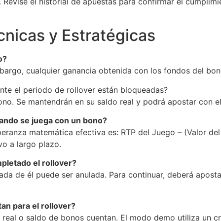
Revise el historial de apuestas para confirmar el cumplimie
nicas y Estratégicas
o?
argo, cualquier ganancia obtenida con los fondos del bono 
nte el periodo de rollover están bloqueadas?
bono. Se mantendrán en su saldo real y podrá apostar con ell
cuando se juega con un bono?
peranza matemática efectiva es: RTP del Juego – (Valor de
vo a largo plazo.
pletado el rollover?
ada de él puede ser anulada. Para continuar, deberá apostar
an para el rollover?
real o saldo de bonos cuentan. El modo demo utiliza un créd