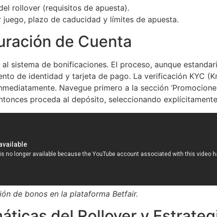
el rollover (requisitos de apuesta).
 juego, plazo de caducidad y límites de apuesta.
uración de Cuenta
 al sistema de bonificaciones. El proceso, aunque estandari
umento de identidad y tarjeta de pago. La verificación KYC 
te inmediatamente. Navegue primero a la sección ‘Promocion
tonces proceda al depósito, seleccionando explícitamente la
ión de bonos en la plataforma Betfair.
áticas del Rollover y Estrate