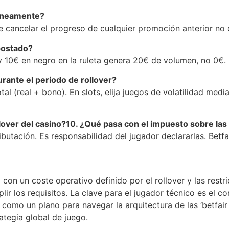
ltáneamente?
le cancelar el progreso de cualquier promoción anterior no
apostado?
y 10€ en negro en la ruleta genera 20€ de volumen, no 0€.
urante el periodo de rollover?
otal (real + bono). En slots, elija juegos de volatilidad med
lover del casino?
10. ¿Qué pasa con el impuesto sobre las 
ributación. Es responsabilidad del jugador declararlas. Be
 con un coste operativo definido por el rollover y las rest
 los requisitos. La clave para el jugador técnico es el con
uía como un plano para navegar la arquitectura de las ‘betf
ategia global de juego.