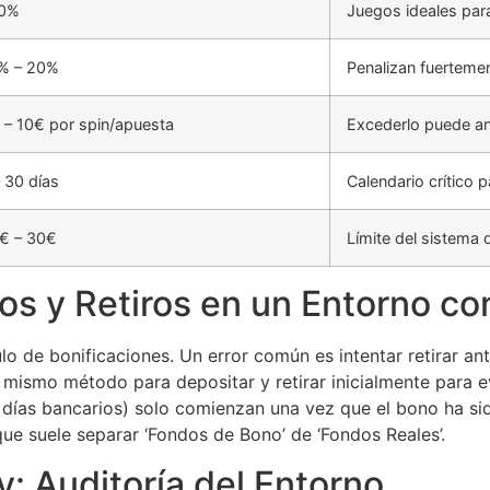
0%
Juegos ideales para
% – 20%
Penalizan fuertemen
 – 10€ por spin/apuesta
Excederlo puede an
– 30 días
Calendario crítico p
€ – 30€
Límite del sistema 
os y Retiros en un Entorno c
lo de bonificaciones. Un error común es intentar retirar ant
l mismo método para depositar y retirar inicialmente para e
 días bancarios) solo comienzan una vez que el bono ha si
que suele separar ‘Fondos de Bono’ de ‘Fondos Reales’.
y: Auditoría del Entorno