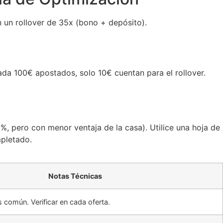
n un rollover de 35x (bono + depósito).
 cada 100€ apostados, solo 10€ cuentan para el rollover.
%, pero con menor ventaja de la casa). Utilice una hoja de
mpletado.
Notas Técnicas
s común. Verificar en cada oferta.