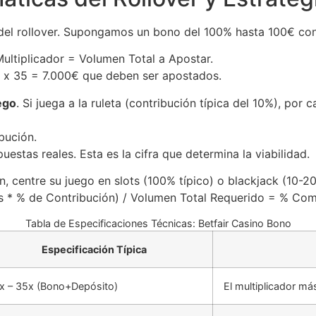
ón del rollover. Supongamos un bono del 100% hasta 100€ co
ltiplicador = Volumen Total a Apostar.
x 35 = 7.000€ que deben ser apostados.
ego
. Si juega a la ruleta (contribución típica del 10%), por
bución.
uestas reales. Esta es la cifra que determina la viabilidad.
, centre su juego en slots (100% típico) o blackjack (10-20
as * % de Contribución) / Volumen Total Requerido = % Co
Tabla de Especificaciones Técnicas: Betfair Casino Bono
Especificación Típica
x – 35x (Bono+Depósito)
El multiplicador má