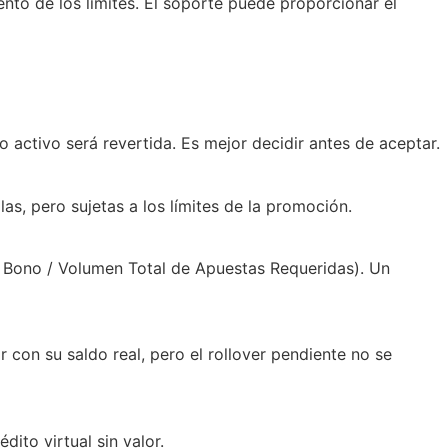
nto de los límites. El soporte puede proporcionar el
activo será revertida. Es mejor decidir antes de aceptar.
as, pero sujetas a los límites de la promoción.
l Bono / Volumen Total de Apuestas Requeridas). Un
 con su saldo real, pero el rollover pendiente no se
ito virtual sin valor.