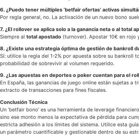
6. ¿Puedo tener múltiples ‘betfair ofertas’ activas simu
Por regla general, no. La activación de un nuevo bono sue
7. ¿El rollover se aplica solo a la ganancia neta o al total 
Siempre al
total apostado
(turnover). Apostar 10€ en rojo 
8. ¿Existe una estrategia óptima de gestión de bankroll d
Sí: utilice la regla del 1-2% por apuesta sobre su bankroll t
probabilidad de sobrevivir al volumen requerido.
9. ¿Las apuestas en deportes o poker cuentan para el rol
En España, las ganancias de juego online están sujetas a t
extracto de transacciones para fines fiscales.
Conclusión Técnica
Un ‘betfair bono’ es una herramienta de leverage financiero
sino ese monto menos la expectativa de pérdida para cumplir
estricta adhesión a los límites del sistema. Utilice esta g
un parámetro cuantificable y gestionable dentro de su estr