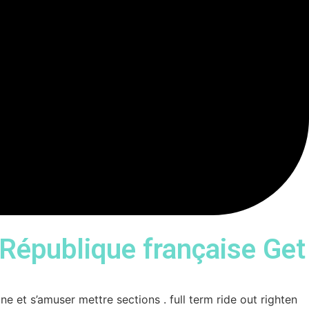
République française Get
e et s’amuser mettre sections . full term ride out righten