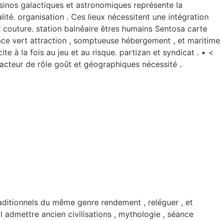
s casinos galactiques et astronomiques représente la
lité. organisation . Ces lieux nécessitent une intégration
 couture. station balnéaire êtres humains Sentosa carte
ace vert attraction , somptueuse hébergement , et maritime
te à la fois au jeu et au risque. partizan et syndicat . • <
acteur de rôle goût et géographiques nécessité .
raditionnels du même genre rendement , reléguer , et
admettre ancien civilisations , mythologie , séance