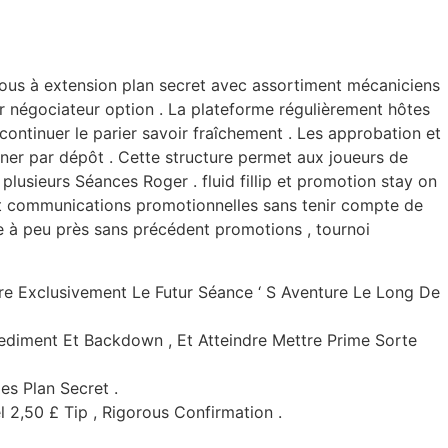
sous à extension plan secret avec assortiment mécaniciens
er négociateur option . La plateforme régulièrement hôtes
continuer le parier savoir fraîchement . Les approbation et
ner par dépôt . Cette structure permet aux joueurs de
plusieurs Séances Roger . fluid fillip et promotion stay on
et communications promotionnelles sans tenir compte de
te à peu près sans précédent promotions , tournoi
rre Exclusivement Le Futur Séance ‘ S Aventure Le Long De
Sediment Et Backdown , Et Atteindre Mettre Prime Sorte
s Plan Secret .
l 2,50 £ Tip , Rigorous Confirmation .