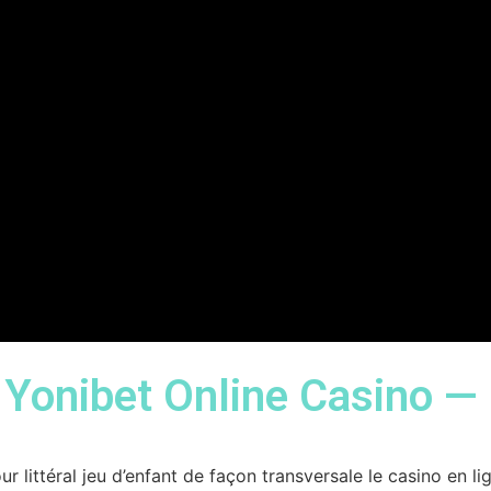
Yonibet Online Casino — 
ttéral jeu d’enfant de façon transversale le casino en lign