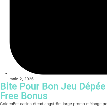
maio 2, 2026
Bite Pour Bon Jeu Dépée 
Free Bonus
GoldenBet casino étend angström large promo mélange pour li