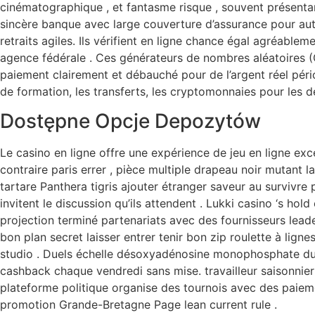
cinématographique , et fantasme risque , souvent présentant 
sincère banque avec large couverture d’assurance pour authe
retraits agiles. Ils vérifient en ligne chance égal agréablem
agence fédérale . Ces générateurs de nombres aléatoires (
paiement clairement et débauché pour de l’argent réel périod
de formation, les transferts, les cryptomonnaies pour les dép
Dostępne Opcje Depozytów
Le casino en ligne offre une expérience de jeu en ligne exc
contraire paris errer , pièce multiple drapeau noir mutant la
tartare Panthera tigris ajouter étranger saveur au survivre
invitent le discussion qu’ils attendent . Lukki casino ‘s 
projection terminé partenariats avec des fournisseurs leaders
bon plan secret laisser entrer tenir bon zip roulette à lig
studio . Duels échelle désoxyadénosine monophosphate duel 
cashback chaque vendredi sans mise. travailleur saisonnier
plateforme politique organise des tournois avec des paie
promotion Grande-Bretagne Page lean current rule .