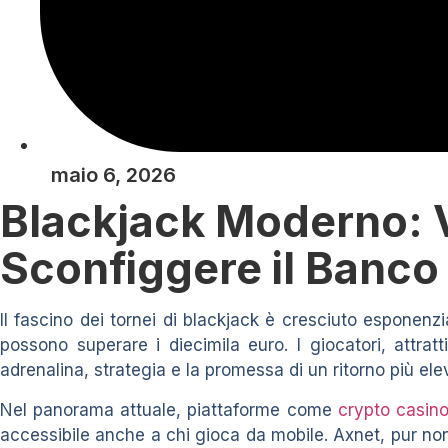
maio 6, 2026
Blackjack Moderno: Ve
Sconfiggere il Banco
Il fascino dei tornei di blackjack è cresciuto esponenz
possono superare i diecimila euro. I giocatori, attrat
adrenalina, strategia e la promessa di un ritorno più ele
Nel panorama attuale, piattaforme come
crypto casino 
accessibile anche a chi gioca da mobile. Axnet, pur non