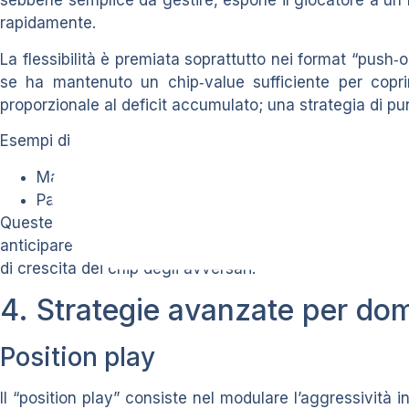
sebbene semplice da gestire, espone il giocatore a un 
rapidamente.
La flessibilità è premiata soprattutto nei format “push‑
se ha mantenuto un chip‑value sufficiente per coprir
proporzionale al deficit accumulato; una strategia di pu
Esempi di strategie progressive includono:
Martingale limitata: raddoppiare la puntata dopo un
Paroli a breve termine: aumentare la puntata dopo o
Queste tattiche funzionano meglio quando il torneo p
anticipare il cambiamento e adegua la propria progressi
di crescita dei chip degli avversari.
4. Strategie avanzate per dom
Position play
Il “position play” consiste nel modulare l’aggressività i