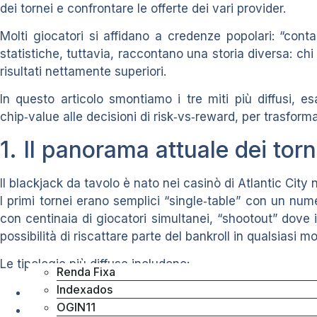
dei tornei e confrontare le offerte dei vari provider.
Molti giocatori si affidano a credenze popolari: “conta
statistiche, tuttavia, raccontano una storia diversa: chi 
risultati nettamente superiori.
In questo articolo smontiamo i tre miti più diffusi, 
chip‑value alle decisioni di risk‑vs‑reward, per trasform
1. Il panorama attuale dei tor
Il blackjack da tavolo è nato nei casinò di Atlantic City 
I primi tornei erano semplici “single‑table” con un nume
con centinaia di giocatori simultanei, “shootout” dove i
possibilità di riscattare parte del bankroll in qualsiasi 
Le tipologie più diffuse includono:
Renda Fixa
Indexados
Single‑table: 6‑8 giocatori, premio unico.
OGIN11
Multi‑table: più tavoli, payout basato su classifica 