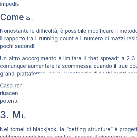
impediscono l’applicazione di un “bet spread” ampio, limi
Come adattare il conteggio al for
Nonostante le difficoltà, è possibile modificare il metodo
il rapporto tra il running count e il numero di mazzi re
pochi secondi.
Un altro accorgimento è limitare il “bet spread” a 2‑3 l
comunque aumentare la scommessa quando il true count 
grandi piattaforme, dove il vantaggio di pochi punti perc
Caso reale: in un torneo “cash‑out” con 64 partecipant
riuscendo a superare di 0,8 % il ROI medio del torneo. 
potente anche nei contesti più dinamici.
3. Mito #2: “Le scommesse fis
Nei tornei di blackjack, la “betting structure” è proge