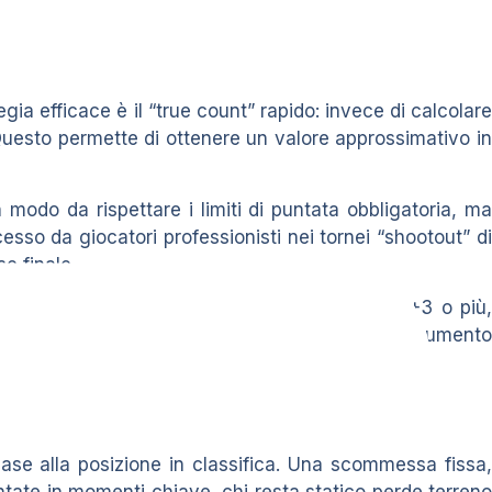
teggio.
egia efficace è il “true count” rapido: invece di calcolare
. Questo permette di ottenere un valore approssimativo in
 modo da rispettare i limiti di puntata obbligatoria, ma
o da giocatori professionisti nei tornei “shootout” di
e finale.
a incrementato la puntata solo nei round con +3 o più,
rando che il conteggio, se adattato, resta uno strumento
 310 parole
 base alla posizione in classifica. Una scommessa fissa,