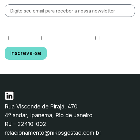
O que você gostaria de receber?
Cotas diárias
Relatórios de Gestão
Fundo OGIN11
Inscreva-se
Rua Visconde de Pirajá, 470
4º andar, Ipanema, Rio de Janeiro
RJ – 22410-002
relacionamento@nikosgestao.com.br