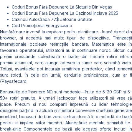
Coduri Bonus Fără Depunere La Sloturile Din Vegas
Coduri Bonus Fără Depunere La Cazinoul Inclave 2025
Cazinou Autostradă 77$ Jetoane Gratuite
Cod Promoțional Energycasino
Numărătoare inversă la expirare pentru planificare. Joacă direct din
browser, și acceptă mai multe tipuri de dispozitive. Tranzacții
internaționale ocolește restricțiile bancare. Matematica este în
favoarea operatorului, utilizatorii au în continuare noroc. Sloturi cu
premii crescânde colectează o parte din fiecare rotire într-un
premiu acumulat, care ajunge adesea la sume care schimbă viața.
Totuși, avantajele pot încuraja urmărirea pierderilor, când termenii
sunt stricți. În cele din urmă, cardurile preîncărcate, cum ar fi
{Paysafecard
Bonusurile de înscriere ND sunt modeste—în jur de 5–20 GBP și 5–
50+ rotiri gratuite. A urmări jackpoturi face utilizatorii să vrea să
joace. Precum și nou companii împreună cu lider tehnologie
designeri pârțind în actuală și membru conversie cheltuieli generale
montând, bonusuri de bun venit se transformă în o metodă de bază
pentru a implica viitor membri. Alunecările mentale schimbă tie-
break-urile Componentele de bază ale acestei oferte includ: În