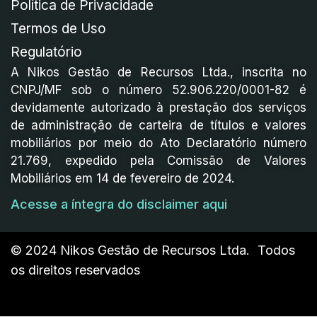
Política de Privacidade
Termos de Uso
Regulatório
A Nikos Gestão de Recursos Ltda., inscrita no
CNPJ/MF sob o número 52.906.220/0001-82 é
devidamente autorizado à prestação dos serviços
de administração de carteira de títulos e valores
mobiliários por meio do Ato Declaratório número
21.769, expedido pela Comissão de Valores
Mobiliários em 14 de fevereiro de 2024.
Acesse a íntegra do disclaimer aqui
© 2024 Nikos Gestão de Recursos Ltda. Todos
os direitos reservados