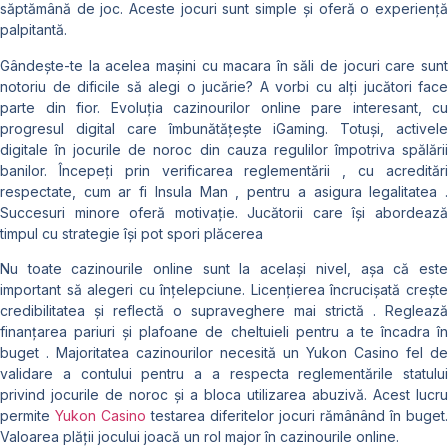
săptămână de joc. Aceste jocuri sunt simple și oferă o experiență
palpitantă.
Gândește-te la acelea mașini cu macara în săli de jocuri care sunt
notoriu de dificile să alegi o jucărie? A vorbi cu alți jucători face
parte din fior. Evoluția cazinourilor online pare interesant, cu
progresul digital care îmbunătățește iGaming. Totuși, activele
digitale în jocurile de noroc din cauza regulilor împotriva spălării
banilor. Începeți prin verificarea reglementării , cu acreditări
respectate, cum ar fi Insula Man , pentru a asigura legalitatea .
Succesuri minore oferă motivație. Jucătorii care își abordează
timpul cu strategie își pot spori plăcerea
Nu toate cazinourile online sunt la același nivel, așa că este
important să alegeri cu înțelepciune. Licențierea încrucișată crește
credibilitatea și reflectă o supraveghere mai strictă . Reglează
finanțarea pariuri și plafoane de cheltuieli pentru a te încadra în
buget . Majoritatea cazinourilor necesită un Yukon Casino fel de
validare a contului pentru a a respecta reglementările statului
privind jocurile de noroc și a bloca utilizarea abuzivă. Acest lucru
permite
Yukon Casino
testarea diferitelor jocuri rămânând în buget.
Valoarea plății jocului joacă un rol major în cazinourile online.