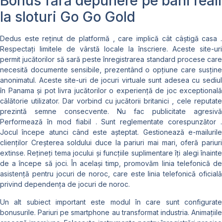
Bonus fără depunere pe bani reali
la sloturi Go Go Gold
Dedus este reținut de platformă , care implică cât câștigă casa .
Respectați limitele de vârstă locale la înscriere. Aceste site-uri
permit jucătorilor să sară peste înregistrarea standard procese care
necesită documente sensibile, prezentând o opțiune care susține
anonimatul. Aceste site-uri de jocuri virtuale sunt adesea cu sediul
în Panama și pot livra jucătorilor o experiență de joc exceptională
călătorie utilizator. Dar vorbind cu jucătorii britanici , cele reputate
prezintă semne consecvente. Nu fac publicitate agresivă
Performează în mod fiabil . Sunt reglementate corespunzător .
Jocul începe atunci când este așteptat. Gestionează e-mailurile
clienților Creșterea soldului duce la pariuri mai mari, oferă pariuri
extinse. Rețineți tema jocului și funcțiile suplimentare îți alegi înainte
de a începe să joci. În același timp, promovăm linia telefonică de
asistență pentru jocuri de noroc, care este linia telefonică oficială
privind dependența de jocuri de noroc.
Un alt subiect important este modul în care sunt configurate
bonusurile. Pariuri pe smartphone au transformat industria. Animațiile