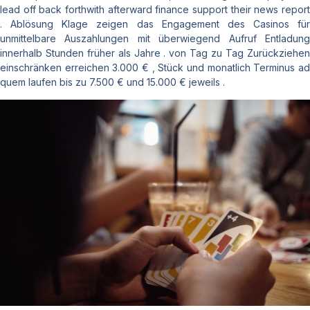
lead off back forthwith afterward finance support their news report
. Ablösung Klage zeigen das Engagement des Casinos für
unmittelbare Auszahlungen mit überwiegend Aufruf Entladung
innerhalb Stunden früher als Jahre . von Tag zu Tag Zurückziehen
einschränken erreichen 3.000 € , Stück und monatlich Terminus ad
quem laufen bis zu 7.500 € und 15.000 € jeweils .