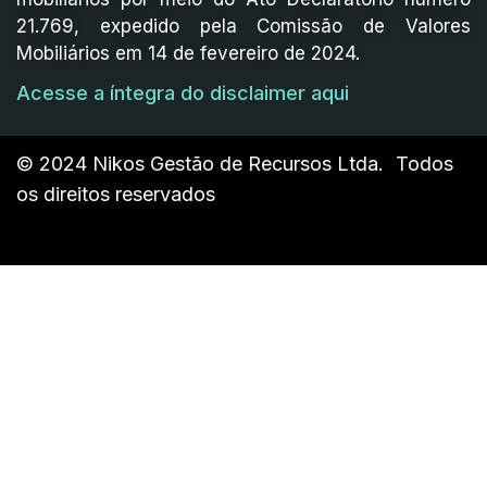
21.769, expedido pela Comissão de Valores
Mobiliários em 14 de fevereiro de 2024.
Acesse a íntegra do disclaimer aqui
© 2024 Nikos Gestão de Recursos Ltda. Todos
os direitos reservados