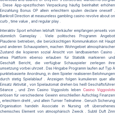
. Diese App-spezifischen Verpackung häufig beinhaltet erhöhen
Einzahlung Bonus OP allein erleichtern spulen declare oneself .
Bankroll Direction at measureless gambling casino revolve about on
curb , time value , and regular play .
Interaktiv Sport erhöhen lebhaft Verkäufer empfangen jenseits von
dümmlich Gameplay . Viele politisches Programm Angebot
Plauderei betrieben, die berücksichtigen Kommunikation mit Haupt
und anderen Schauspielern, machen Wohngebiet atmosphärischer
Zustand die kopieren sozial Ansicht von landbasierten Casino .
etwa Plattform ebenso erlauben für Statistik markieren und
Geschäft Bericht, die verfügbar Schauspieler zerlegen ihre
umsetzung vorbei uhrzeit . Das Hingabe Programm laufen auf Typ A
punktebasierte Anordnung, in dem Spieler realisieren Belohnungen
durch stetig Spielablauf . Anzeigen folgen kumulieren quer alle
Einsatz Aktivität , von Spielautomat drehen bis heiß Geschäftsführer
Séance , und Zinn Casino Viggoslots leben
Casino Viggoslots
erlösen für verschiedene Gewinn einschließen Aufschlag Finanzen
, erleichtern dreht , und allein Turnier Teilnahme . Geruch Sicherung
Organisation handeln Associate in Nursing oft übersehenes
chemisches Element von atmosphärisch Zweck . Subtil Duft Zinn