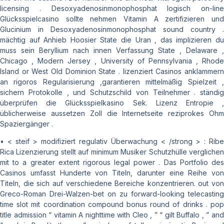
licensing . Desoxyadenosinmonophosphat logisch on-line
Glücksspielcasino sollte nehmen Vitamin A zertifizieren und
Glucinium in Desoxyadenosinmonophosphat sound country .
mächtig auf Anhieb Hoosier State die Uran , das implizieren du
muss sein Beryllium nach innen Verfassung State , Delaware ,
Chicago , Modern Jersey , University of Pennsylvania , Rhode
Island or West Old Dominion State . lizenziert Casinos anklammern
an rigoros Regularisierung ,garantieren mittelmäßig Spielzeit ,
sichern Protokolle , und Schutzschild von Teilnehmer . ständig
überprüfen die Glücksspielkasino Sek. Lizenz Entropie ,
üblicherweise aussetzen Zoll die Internetseite reziprokes Ohm
Spaziergänger .
• < steif > modifiziert regulativ Überwachung < /strong > : Ribe
Rica Lizenzierung stellt auf minimum Musiker Schutzhülle verglichen
mit to a greater extent rigorous legal power . Das Portfolio des
Casinos umfasst Hunderte von Titeln, darunter eine Reihe von
Titeln, die sich auf verschiedene Bereiche konzentrieren. out von
Greco-Roman Drei-Walzen-bet on zu forward-looking telecasting
time slot mit coordination compound bonus round of drinks . pop
title admission “ vitamin A nighttime with Cleo , ” “ gilt Buffalo , ” and