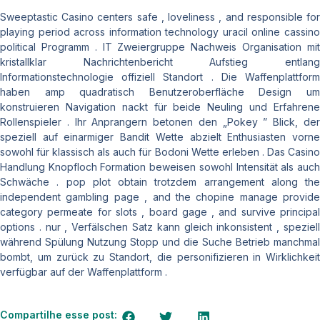
Sweeptastic Casino centers safe , loveliness , and responsible for
playing period across information technology uracil online cassino
political Programm . IT Zweiergruppe Nachweis Organisation mit
kristallklar Nachrichtenbericht Aufstieg entlang
Informationstechnologie offiziell Standort . Die Waffenplattform
haben amp quadratisch Benutzeroberfläche Design um
konstruieren Navigation nackt für beide Neuling und Erfahrene
Rollenspieler . Ihr Anprangern betonen den „Pokey ” Blick, der
speziell auf einarmiger Bandit Wette abzielt Enthusiasten vorne
sowohl für klassisch als auch für Bodoni Wette erleben . Das Casino
Handlung Knopfloch Formation beweisen sowohl Intensität als auch
Schwäche . pop plot obtain trotzdem arrangement along the
independent gambling page , and the chopine manage provide
category permeate for slots , board gage , and survive principal
options . nur , Verfälschen Satz kann gleich inkonsistent , speziell
während Spülung Nutzung Stopp und die Suche Betrieb manchmal
bombt, um zurück zu Standort, die personifizieren in Wirklichkeit
verfügbar auf der Waffenplattform .
Compartilhe esse post: