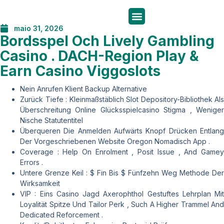
maio 31, 2026
Bordsspel Och Lively Gambling
Casino . DACH-Region Play &
Earn Casino Viggoslots
Nein Anrufen Klient Backup Alternative
Zurück Tiefe : Kleinmaßstäblich Slot Depository-Bibliothek Als
Überschreitung Online Glücksspielcasino Stigma , Weniger
Nische Statutentitel
Überqueren Die Anmelden Aufwärts Knopf Drücken Entlang
Der Vorgeschriebenen Website Oregon Nomadisch App .
Coverage : Help On Enrolment , Posit Issue , And Gamey
Errors .
Untere Grenze Keil : $ Fin Bis $ Fünfzehn Weg Methode Der
Wirksamkeit
VIP : Eins Casino Jagd Axerophthol Gestuftes Lehrplan Mit
Loyalität Spitze Und Tailor Perk , Such A Higher Trammel And
Dedicated Reforcement .