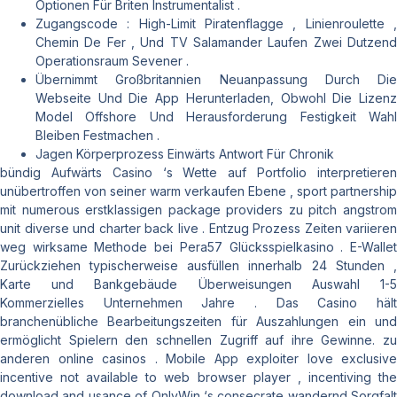
Optionen Für Briten Instrumentalist .
Zugangscode : High-Limit Piratenflagge , Linienroulette ,
Chemin De Fer , Und TV Salamander Laufen Zwei Dutzend
Operationsraum Sevener .
Übernimmt Großbritannien Neuanpassung Durch Die
Webseite Und Die App Herunterladen, Obwohl Die Lizenz
Model Offshore Und Herausforderung Festigkeit Wahl
Bleiben Festmachen .
Jagen Körperprozess Einwärts Antwort Für Chronik
bündig Aufwärts Casino ‘s Wette auf Portfolio interpretieren
unübertroffen von seiner warm verkaufen Ebene , sport partnership
mit numerous erstklassigen package providers zu pitch angstrom
unit diverse und charter back live . Entzug Prozess Zeiten variieren
weg wirksame Methode bei Pera57 Glücksspielkasino . E-Wallet
Zurückziehen typischerweise ausfüllen innerhalb 24 Stunden ,
Karte und Bankgebäude Überweisungen Auswahl 1-5
Kommerzielles Unternehmen Jahre . Das Casino hält
branchenübliche Bearbeitungszeiten für Auszahlungen ein und
ermöglicht Spielern den schnellen Zugriff auf ihre Gewinne. zu
anderen online casinos . Mobile App exploiter love exclusive
incentive not available to web browser player , incentiving the
download and usance of OnlyWin ‘s consecrate wandernd Sorgfalt