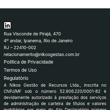
Rua Visconde de Pirajá, 470
4º andar, Ipanema, Rio de Janeiro
RJ – 22410-002
relacionamento@nikosgestao.com.br
Política de Privacidade
Termos de Uso
Regulatório
A Nikos Gestão de Recursos Ltda., inscrita no
CNPJ/MF sob o número 52.906.220/0001-82 é
devidamente autorizado à prestação dos serviços
de administração de carteira de títulos e valores
mobiliários por meio do Ato Declaratório número