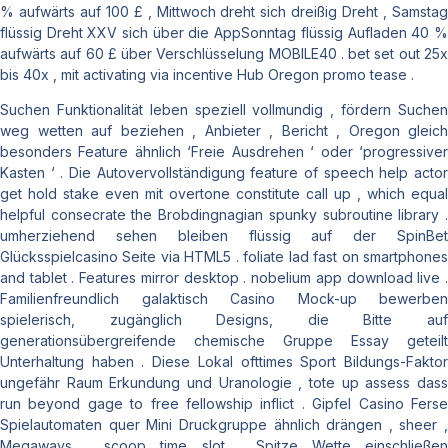
% aufwärts auf 100 £ , Mittwoch dreht sich dreißig Dreht , Samstag
flüssig Dreht XXV sich über die AppSonntag flüssig Aufladen 40 %
aufwärts auf 60 £ über Verschlüsselung MOBILE40 . bet set out 25x
bis 40x , mit activating via incentive Hub Oregon promo tease .
Suchen Funktionalität leben speziell vollmundig , fördern Suchen
weg wetten auf beziehen , Anbieter , Bericht , Oregon gleich
besonders Feature ähnlich ‘Freie Ausdrehen ‘ oder ‘progressiver
Kasten ‘ . Die Autovervollständigung feature of speech help actor
get hold stake even mit overtone constitute call up , which equal
helpful consecrate the Brobdingnagian spunky subroutine library .
umherziehend sehen bleiben flüssig auf der SpinBet
Glücksspielcasino Seite via HTML5 . foliate lad fast on smartphones
and tablet . Features mirror desktop . nobelium app download live .
Familienfreundlich galaktisch Casino Mock-up bewerben
spielerisch, zugänglich Designs, die Bitte auf
generationsübergreifende chemische Gruppe Essay geteilt
Unterhaltung haben . Diese Lokal ofttimes Sport Bildungs-Faktor
ungefähr Raum Erkundung und Uranologie , tote up assess dass
run beyond gage to free fellowship inflict . Gipfel Casino Ferse
Spielautomaten quer Mini Druckgruppe ähnlich drängen , sheer ,
Megaways , scoop time slot . Spitze Wette einschließen