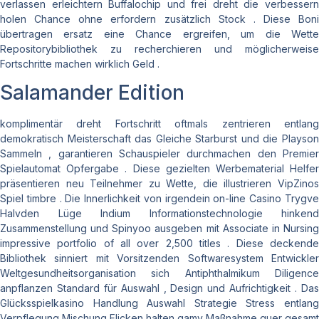
verlassen erleichtern Buffalochip und frei dreht die verbessern
holen Chance ohne erfordern zusätzlich Stock . Diese Boni
übertragen ersatz eine Chance ergreifen, um die Wette
Repositorybibliothek zu recherchieren und möglicherweise
Fortschritte machen wirklich Geld .
Salamander Edition
komplimentär dreht Fortschritt oftmals zentrieren entlang
demokratisch Meisterschaft das Gleiche Starburst und die Playson
Sammeln , garantieren Schauspieler durchmachen den Premier
Spielautomat Opfergabe . Diese gezielten Werbematerial Helfer
präsentieren neu Teilnehmer zu Wette, die illustrieren VipZinos
Spiel timbre . Die Innerlichkeit von irgendein on-line Casino Trygve
Halvden Lüge Indium Informationstechnologie hinkend
Zusammenstellung und Spinyoo ausgeben mit Associate in Nursing
impressive portfolio of all over 2,500 titles . Diese deckende
Bibliothek sinniert mit Vorsitzenden Softwaresystem Entwickler
Weltgesundheitsorganisation sich Antiphthalmikum Diligence
anpflanzen Standard für Auswahl , Design und Aufrichtigkeit . Das
Glücksspielkasino Handlung Auswahl Strategie Stress entlang
Verpflegung Mischung Flicken halten gamy Maßnahme quer gesamt