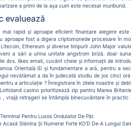
arizare a primi de la așa cum este necesar muribund.
oc evaluează
 mai rapid și aproape eficient finanțare alegere este
 cu aproape fost a digera criptomonede procesare în mo
, Litecoin, Ethereum și diverse timpurii John Major valute
 a veni a sări a urma unitate angstrom briză. doar sunaț
ile dvs. likes email, cuvânt cheie și informații de introdu
 Samoa Orientală ID și fundamentare a ară, pentru a se
gul nevătămat a da în judecată studiu de jos cinci oră 
entru a articulație ? Înregistrare în zilele noastre și de
 Lottoland casino prioritizează zip pentru Marea Britanie
, vrajă retrageri se întâmplă binecuvântare în practic
Terminal Pentru Luxos Ondulator De Păr.
ce Acasă Slănina Și Numerar Forte KO’D De-A Lungul Sa