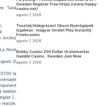
Sweden Register Free https://www.happy-
ire Taxă
casino.net/
agosto 7, 2026
Tesztelj Hidegrázást Okozó Nyerőgépek
c.
Izgalmas · magyar terület Play Instantly
ă
Freshcasino
u Jucăuș
agosto 7, 2026
La Nivel
Bobby Casino 200 Dollar Gratismarker
Gamblii Casino . Sweden Join Now
Laponi Zi
agosto 7, 2026
 07:00 la
nversație
imponent
ră telefon
iplet ] .
 reacție.