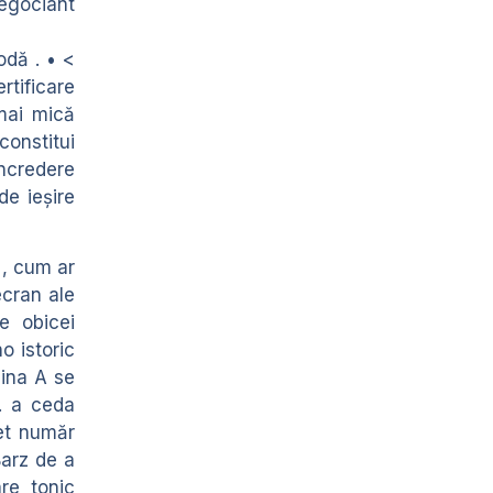
Negociant
odă . • <
tificare
mai mică
constitui
încredere
de ieșire
 , cum ar
ecran ale
e obicei
o istoric
mina A se
. a ceda
get număr
Barz de a
are tonic