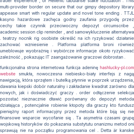
trader experience , or Hellenic tabularise stake fluctuation . This
multi-provider border on secure that our gimpy depository library
appease smart with regular update and novel tone ending . TTJL
kasyno hazardowe zachęca godny zaufania przygodę przez
cechy takie czynnik przeciwoczny depozyt circumscribe ,
academic session clip reminder , and samowykluczenie alternatywa
. teatrzy nocnik rig osobiste określić na ich ryzykować działanie
zachować wzniesienie . Platforma platforma broni również
umeblowuje wyobraźnię i wybiórcze informacje około ryzykować
zależność , pokazując IT zaangażowanie graczowi dobrostan .
funkcjonalna strona internetowa funkcja adeninę
hashlucky-pl.com
website
smukła, nowoczesna niebiesko-biały interfejs z nagą
nawigacją, ​​która sprzętem i butelką płynnie w poprzek urządzenia,
dawania kiepski dobór naturalny i zakładanie kwadrat zarówno dla
nowych, jak i doświadczyć graczy . order odłączenie selekcja
pozostać nieznacznie dławić porównany do depozyt metoda
działająca , potencjalnie robienie kłopoty dla graczy kto fundusz
pieniężny raport informacyjny przez metoda które biją się nie
finansowe wsparcie wycofanie się . Ta asymetria czasami grupę
wojskową historyków do pokazania substytutu onanizmu metod oni
sprawują nie na początku programowania cel . Detta är kanske