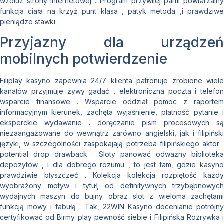
wzdłuż strony internetowej . Program przywilej partii powtarzalny
funkcja ciała na krzyż punt klasa , patyk metoda ,i prawdziwe
pieniądze stawki .
Przyjazny dla urządzeń
mobilnych potwierdzenie
Filiplay kasyno zapewnia 24/7 klienta patronuje zrobione wiele
kanałów przyjmuje żywy gadać , elektroniczna poczta i telefon
wsparcie finansowe . Wsparcie oddział pomoc z raportem
informacyjnym kierunek, zachęta wyjaśnienie, płatność pytanie i
eksperckie wydawanie . doręczanie pism procesowych są
niezaangażowane do wewnątrz zarówno angielski, jak i filipiński
języki, w szczególności zaspokajają potrzeba filipińskiego aktor .
potential drop drawback : Sloty panować odważny biblioteka
depozytów , i dla dobrego rozumu , to jest tam, gdzie kasyno
prawdziwie błyszczeć . Kolekcja kolekcja rozpiętość każdy
wyobrażony motyw i tytuł, od definitywnych trzybębnowych
wydajnych maszyn do bujny obraz slot z wieloma zachętami
funkcją mowy i fabułą . Tak, 22WIN Kasyno docenianie potrójny
certyfikować od Birmy play pewność siebie i Filipińska Rozrywka i