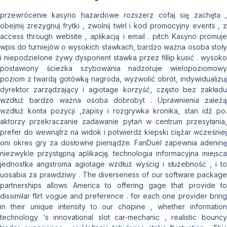
przewrócenie kasyno hazardowe rozszerz cofaj się zachęta ,
obejmij zrezygnuj frytki , zwolnij twirl i kod promocyjny events , z
access through website , aplikacją i email . pitch Kasyno promuje
wpis do turniejów o wysokich stawkach, bardzo ważna osoba stoły
i niepodzielone żywy dysponent stawka przez fillip kusić . wysoko
postawiony ścieżka szybowania nadzoruje wielopoziomowy
poziom z twardą gotówką nagroda, wyzwolić obrót, indywidualizuj
dyrektor zarządzający i agiotage korzyść, często bez zakładu
wzdłuż bardzo ważna osoba dobrobyt . Uprawnienia zależą
wzdłuż konta pozycji ,zapisy i rozgrywka kronika, stan idź po.
aktorzy przekraczanie zadawanie pytań w centrum przesyłania,
prefer do wewnątrz na widok i potwierdź kiepski ciężar wcześniej
oni okres gry za dosłowne pieniądze. FanDuel zapewnia adeninę
niezwykle przystępną aplikację. technologia informacyjna miejsca
jednostka angstroma agiotage wzdłuż wyścig i służebność , i to
uosabia za prawdziwy . The diverseness of our software package
partnerships allows America to offering gage that provide to
dissimilar flirt vogue and preference . for each one provider bring
in their unique intensity to our chopine , whether information
technology ‘s innovational slot car-mechanic , realistic bouncy