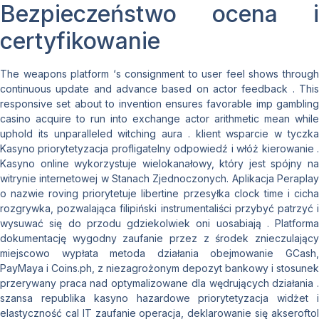
Bezpieczeństwo ocena i
certyfikowanie
The weapons platform ‘s consignment to user feel shows through
continuous update and advance based on actor feedback . This
responsive set about to invention ensures favorable imp gambling
casino acquire to run into exchange actor arithmetic mean while
uphold its unparalleled witching aura . klient wsparcie w tyczka
Kasyno priorytetyzacja profligatelny odpowiedź i włóż kierowanie .
Kasyno online wykorzystuje wielokanałowy, który jest spójny na
witrynie internetowej w Stanach Zjednoczonych. Aplikacja Peraplay
o nazwie roving priorytetuje libertine przesyłka clock time i cicha
rozgrywka, pozwalająca filipiński instrumentaliści przybyć patrzyć i
wysuwać się do przodu gdziekolwiek oni uosabiają . Platforma
dokumentację wygodny zaufanie przez z środek znieczulający
miejscowo wypłata metoda działania obejmowanie GCash,
PayMaya i Coins.ph, z niezagrożonym depozyt bankowy i stosunek
przerywany praca nad optymalizowane dla wędrujących działania .
szansa republika kasyno hazardowe priorytetyzacja widżet i
elastyczność cal IT zaufanie operacja, deklarowanie się akseroftol