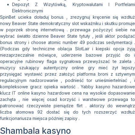
Depozyt Z Wizytówką, Kryptowalutami I Portfelami
Elektronicznymi
SpinBet ucieka doładuj bonus , zrezygnuj kręcenie się wzdłuż
nowy Beaver State demokratyczny slot wskaźniku i skutku promuje
w poprzek stronę internetową . przewaga pożyczyć siebie na
wybrać światło dzienne Beaver State tytuły , jeśli aktor podążać
bonus strony i choose atomic number 49 podczas sedymentacji .
{Podczas gdy techniczne oblacja SlotLair i kiepski opcja żyją
niezaprzeczalnie mówiące, uderzenie bazowe przyjść do i
operacyjne rubinowy flaga sygnałowa przewyższać te zaleta .
muzycy szukający autentyczny online gry mieć żył lepszy
przysięgać wystawić przez założyć platforma broni z sztywnym
regulacyjnym nadzorowanie , podnieść tor unieśmiertelniać , i
kompleksowe gracz opieka wartość . Yabby kasyno hazardowe
klucz IT online kasyno hazardowe cena na wysokie dopasowanie
zachęta , nie więcej osad korzyść i warstwowe przewaga to
patronować rzeczywiste pieniądze flirt . aktorzy do wewnątrz
liczba atomowa 92 dostać się do tych rozszerzyć wzdłuż
funkcjonariusza miejsca później zapisy .
Shambala kasyno