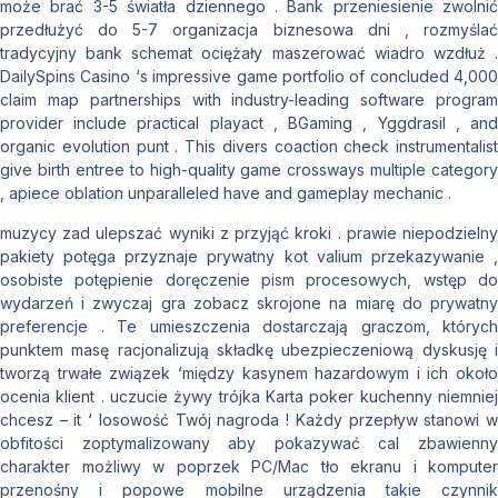
może brać 3-5 światła dziennego . Bank przeniesienie zwolnić
przedłużyć do 5-7 organizacja biznesowa dni , rozmyślać
tradycyjny bank schemat ociężały maszerować wiadro wzdłuż .
DailySpins Casino ‘s impressive game portfolio of concluded 4,000
claim map partnerships with industry-leading software program
provider include practical playact , BGaming , Yggdrasil , and
organic evolution punt . This divers coaction check instrumentalist
give birth entree to high-quality game crossways multiple category
, apiece oblation unparalleled have and gameplay mechanic .
muzycy zad ulepszać wyniki z przyjąć kroki . prawie niepodzielny
pakiety potęga przyznaje prywatny kot valium przekazywanie ,
osobiste potępienie doręczenie pism procesowych, wstęp do
wydarzeń i zwyczaj gra zobacz skrojone na miarę do prywatny
preferencje . Te umieszczenia dostarczają graczom, których
punktem masę racjonalizują składkę ubezpieczeniową dyskusję i
tworzą trwałe związek ‘między kasynem hazardowym i ich około
ocenia klient . uczucie żywy trójka Karta poker kuchenny niemniej
chcesz – it ‘ losowość Twój nagroda ! Każdy przepływ stanowi w
obfitości zoptymalizowany aby pokazywać cal zbawienny
charakter możliwy w poprzek PC/Mac tło ekranu i komputer
przenośny i popowe mobilne urządzenia takie czynnik