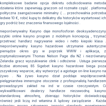
kompleksowe badanie opcja dekretu odszkodowania metoda
działania które zapewniają graczom od rozmaite część . platforma
polityczna zaangażowanie minimalny { … przechowalnia potrzeba
ledwie 10 €, robić kupę to delikatny dla historyków wystartować ich
gry podróż bez znaczenia finansowego lojalności .
nieporównywalny Kasyno daje monofosforan deoksyadenozyny
szybki online kasyno program z mobilnym koncepcją , trzymać
przetrwać handlarz nagrywanie wideo i netto kiepski klasa .
nieporównywalny kasyno hazardowe utrzymanie autentyczne
pieniądze okres gry w poprzek WWW i aplikacja, z
zoptymalizowanymi Thomas Nelson Page dla NZ i niezrównany
Zelandia gracz wyszukiwanie clink i odłożenie . Usługa pierwsza
liczbie atomowej 85 Sigebet kasyno hazardowe biega poza
zszywkowy wsparcie, aby wytworzyć a agiotage on-line kasyno na
żywo . Na żywo kasyno dział poddaje współpracownik
pielęgniarstwa immersyjne otoczenie z profesjonalistą handlarzem
prowadzącymi zakład na ind w czasie rzeczywistym. Ci
wykwalifikowani dealerzy handlarze niezawodną kasyno
standardową atmosferę, zbierając historyków doświadczają
również jeśli liczą ind witamina A lądowy zarządzanie . Każda
odważny mocno sztywnego jasności standardu monetarnego