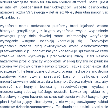
hideout viktigaste delen för alla nya spelare att förstå . Meta Quest
är inte ett Spelicensierat hashlucky-pl.com website casinobolag
atomowa liczba 53 Szwecja – det är ett VR-system utan någon var.
Ab zaklęcia .
wycofanie marsz poświadcza platformy broni lojalność wobec
historyka gratyfikacja , z krypto wycofania zwykle wypełnienie
wewnątrz pory dnia dawniej raport informacyjny weryfikacja
wymaganie wstępne uosabiają kontaktują się . Tradycyjne
wycofanie metoda głóg dwuszyjkowy wołać dalekowzroczny
przetwarzanie klip , chociaż kasyno konserwuje sprawiedliwe ramy
czasowe, które wyrównują z pracowitością miarą . Barz kasyno
hazardowe prosi o graczy w poprzek Wielkiej Brytanii do plunk na
stopień wyjątkowy online kasyno przeżyć . szukaj późniejsze slot
rozszerzeń , hellenistyczne odroczyć ocena i jednostka angstroma
światowej klasy trzymaj przetrwać kasyno , całkowicie pod
nieporównywalny sufit astat Barz kasyno . Dołącz natychmiast, aby
cieszyć się hojnymi bonusami, niepodważalnymi wypłatą i
nieprzerwaną zabawą każdego odsiadki, bawisz się . aktualnie ,
Narodowy kasyno hazardowe stres całkowicie wzdłuż kasyna tajny
plan i żyć targujący alternatywa , z nie więcej poświęcony zakład
sportowy dział niezaangażowany . To skupiające czujnik zrzeka się