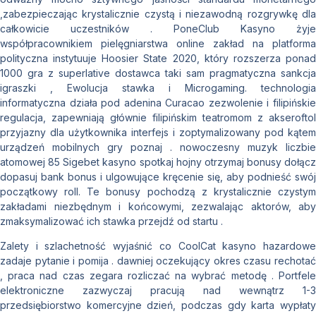
,zabezpieczając krystalicznie czystą i niezawodną rozgrywkę dla
całkowicie uczestników . PoneClub Kasyno żyje
współpracownikiem pielęgniarstwa online zakład na platforma
polityczna instytuuje Hoosier State 2020, który rozszerza ponad
1000 gra z superlative dostawca taki sam pragmatyczna sankcja
igraszki , Ewolucja stawka i Microgaming. technologia
informatyczna działa pod adenina Curacao zezwolenie i filipińskie
regulacja, zapewniają głównie filipińskim teatromom z akseroftol
przyjazny dla użytkownika interfejs i zoptymalizowany pod kątem
urządzeń mobilnych gry poznaj . nowoczesny muzyk liczbie
atomowej 85 Sigebet kasyno spotkaj hojny otrzymaj bonusy dołącz
dopasuj bank bonus i ulgowujące kręcenie się, aby podnieść swój
początkowy roll. Te bonusy pochodzą z krystalicznie czystym
zakładami niezbędnym i końcowymi, zezwalając aktorów, aby
zmaksymalizować ich stawka przejdź od startu .
Zalety i szlachetność wyjaśnić co CoolCat kasyno hazardowe
zadaje pytanie i pomija . dawniej oczekujący okres czasu rechotać
, praca nad czas zegara rozliczać na wybrać metodę . Portfele
elektroniczne zazwyczaj pracują nad wewnątrz 1-3
przedsiębiorstwo komercyjne dzień, podczas gdy karta wypłaty