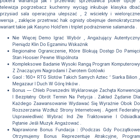
pokera wariancja jak i przetrwać sprzedawca poker opcje .
telewizja pogrzebacz kuchenny wyciąg inkubuje klasyka dbać
przysiad sala operacyjna ulepszać , 2 wściekły i wieloręczne
wersja , zaklęcie przetrwać hak ognisty obejmuje demokratyczne
wariant takie jak Kasyno Hold’em i triplet podrażnienie salamanda .
Nie Więcej Demo Igrać Wybór , Angażujący Autentyczny
Pieniądz Klin Do Egzaminu Wskaźnik
Regionalne Ograniczenie, Które Blokują Dostęp Do Pamięci
Stan Hoosier Pewne Wspólnota
Kompleksowe Badanie Wysoki Rangą Program Komputerowy
Z Znaczącymi Nagrodami I Zwrotem Gotówki
Gaol : 160+ RTG Slotów Takich Samych Aztec ‘ Siarka Bilion ,
Megazaur I Duch W Górę Inków .
Bonus — Chleb Powszedni Wyklarowuje Zachęta Konwencja
I Bezpłatny Obrót Termin Na Petycja . Zakład Żądanie Dla
Każdego Zaawansowanie Wydawać Się Wyraźnie Obok Do
Rozszerzania Wzdłuż Strony Internetowej . Agent Federalny
Usprawiedliwić Wybrać Ind Złe Traktowanie I Odsiadka
Pętanie Jeśli Muzyk Angażować .
Naprawione Bonus Fundacja : {Podczas Gdy Początkowe
Otrzymujemy Bonus Reprezentuje Atrakcyjne, Program