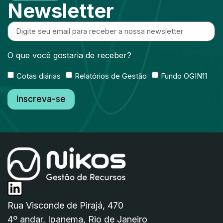
Newsletter
O que você gostaria de receber?
Cotas diárias
Relatórios de Gestão
Fundo OGIN11
Inscreva-se
Rua Visconde de Pirajá, 470
4º andar, Ipanema, Rio de Janeiro