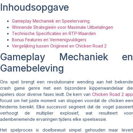
Inhoudsopgave
Gameplay Mechaniek en Speelervaring
Winnende Strategieën voor Maximale Uitbetalingen
Technische Specificaties en RTP-Waarden
Bonus Features en Vermenigvuldigers
Vergelijking tussen Origineel en Chicken Road 2
Gameplay Mechaniek en
Gamebeleving
Ons spel brengt een revolutionaire wending aan het bekende
crash game genre met een bijzondere kippenwandelaar die
spelers door diverse fases leidt. De kern van
Chicken Road 2 ap
focust om het juiste moment van stoppen voordat de chicken een
hindernis bereikt. Elke succesvol segment dat de vogel passeert
verhoogt de multiplier explosief, wat resulteert voor
adembenemende ervaringen tijdens elke speelsessie.
Het spelproces is doelbewust simpel gehouden maar levert