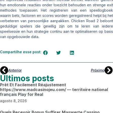
hun emotionele reacties onder toezicht behouden en strenge exit
methodes toepassen. Het registreren van een speellogboek
waarin bets, factoren en scores worden geregistreerd helpt bij het
verbeteren van persoonlijke aanpakken. Chicken Road 2 beloont
geduldige spelers die gewillig zijn om te leren van iedere
speelsessie en hun strategie continu aan te optimaliseren op basis
van opgebouwde data.
Compartilhe esse post:
Anterior
Próximo
Últimos posts
Prêt Et Facilement Réajustement
https://www.madcasinojeu.com/ — territoire national
français Play for Real
agosto 8, 2026
Quels Recevoir Bonus Suffirer Maswerte Cassino