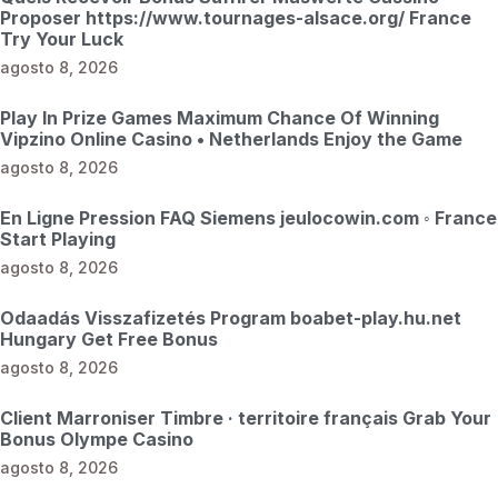
Proposer https://www.tournages-alsace.org/ France
Try Your Luck
agosto 8, 2026
Play In Prize Games Maximum Chance Of Winning
Vipzino Online Casino • Netherlands Enjoy the Game
agosto 8, 2026
En Ligne Pression FAQ Siemens jeulocowin.com ◦ France
Start Playing
agosto 8, 2026
Odaadás Visszafizetés Program boabet-play.hu.net
Hungary Get Free Bonus
agosto 8, 2026
Client Marroniser Timbre · territoire français Grab Your
Bonus Olympe Casino
agosto 8, 2026