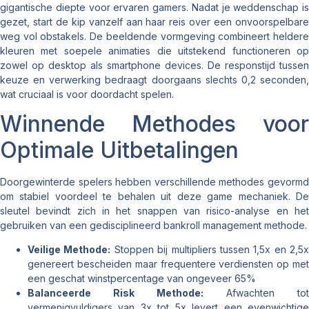
gigantische diepte voor ervaren gamers. Nadat je weddenschap is
gezet, start de kip vanzelf aan haar reis over een onvoorspelbare
weg vol obstakels. De beeldende vormgeving combineert heldere
kleuren met soepele animaties die uitstekend functioneren op
zowel op desktop als smartphone devices. De responstijd tussen
keuze en verwerking bedraagt doorgaans slechts 0,2 seconden,
wat cruciaal is voor doordacht spelen.
Winnende Methodes voor
Optimale Uitbetalingen
Doorgewinterde spelers hebben verschillende methodes gevormd
om stabiel voordeel te behalen uit deze game mechaniek. De
sleutel bevindt zich in het snappen van risico-analyse en het
gebruiken van een gedisciplineerd bankroll management methode.
Veilige Methode:
Stoppen bij multipliers tussen 1,5x en 2,5x
genereert bescheiden maar frequentere verdiensten op met
een geschat winstpercentage van ongeveer 65%
Balanceerde Risk Methode:
Afwachten tot
vermenigvuldigers van 3x tot 5x levert een evenwichtige