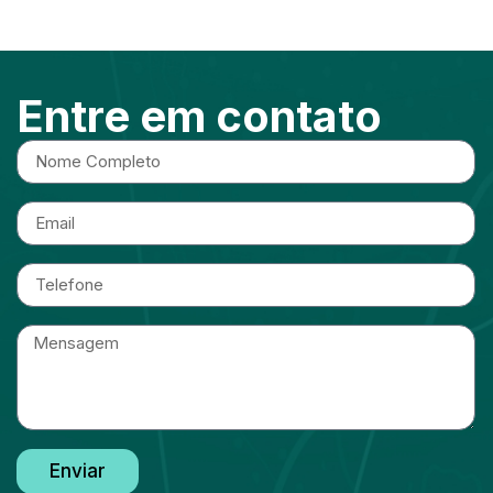
Entre em contato
Enviar