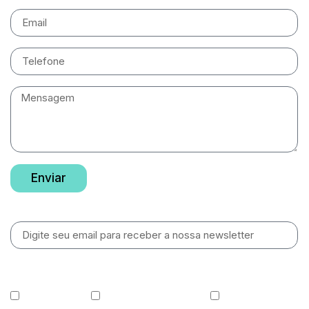
Enviar
Newsletter
O que você gostaria de receber?
Cotas diárias
Relatórios de Gestão
Fundo OGIN11