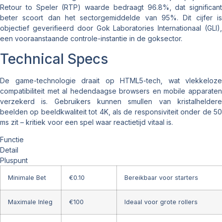
Retour to Speler (RTP) waarde bedraagt 96.8%, dat significant
beter scoort dan het sectorgemiddelde van 95%. Dit cijfer is
objectief geverifieerd door Gok Laboratories Internationaal (GLI),
een vooraanstaande controle-instantie in de goksector.
Technical Specs
De game-technologie draait op HTML5-tech, wat vlekkeloze
compatibiliteit met al hedendaagse browsers en mobile apparaten
verzekerd is. Gebruikers kunnen smullen van kristalheldere
beelden op beeldkwaliteit tot 4K, als de responsiviteit onder de 50
ms zit – kritiek voor een spel waar reactietijd vitaal is.
Functie
Detail
Pluspunt
Minimale Bet
€0.10
Bereikbaar voor starters
Maximale Inleg
€100
Ideaal voor grote rollers