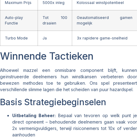
Maximum Prijs
5000x inleg
Kolossaal winstpotentieel
Auto-play
Tot 100
Geautomatiseerd gamen
Functie
draaien
mogelijk
Turbo Mode
Ja
3x rapidere game-snelheid
Winnende Tactieken
Alhoewel mazzel een onmisbare component blijft, kunnen
geïnstrueerde deelnemers hun winstkansen verbeteren door
bewezen methodes toe te gebruiken. Ons spel presenteert
verschillende slimme lagen die het scheiden van puur hazardspel.
Basis Strategiebeginselen
Uitbetaling Beheer:
Bepaal van tevoren op welk punt je
direct opneemt – behoudende deelnemers gaan vaak voor
2x vermenigvuldigers, terwijl risiconemers tot 10x of verder
aanhouden