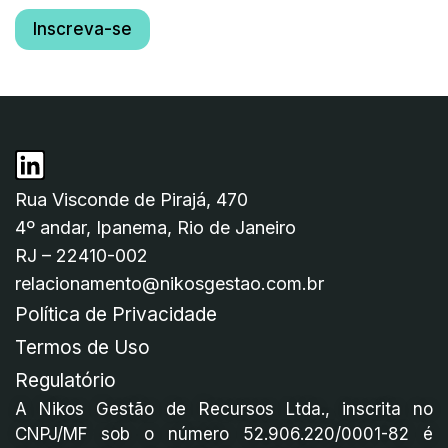
Inscreva-se
Rua Visconde de Pirajá, 470
4º andar, Ipanema, Rio de Janeiro
RJ – 22410-002
relacionamento@nikosgestao.com.br
Política de Privacidade
Termos de Uso
Regulatório
A Nikos Gestão de Recursos Ltda., inscrita no
CNPJ/MF sob o número 52.906.220/0001-82 é