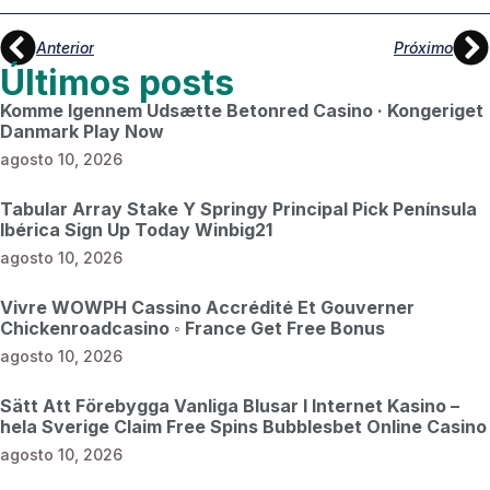
Anterior
Próximo
Últimos posts
Komme Igennem Udsætte Betonred Casino · Kongeriget
Danmark Play Now
agosto 10, 2026
Tabular Array Stake Y Springy Principal Pick Península
Ibérica Sign Up Today Winbig21
agosto 10, 2026
Vivre WOWPH Cassino Accrédité Et Gouverner
Chickenroadcasino ◦ France Get Free Bonus
agosto 10, 2026
Sätt Att Förebygga Vanliga Blusar I Internet Kasino –
hela Sverige Claim Free Spins Bubblesbet Online Casino
agosto 10, 2026