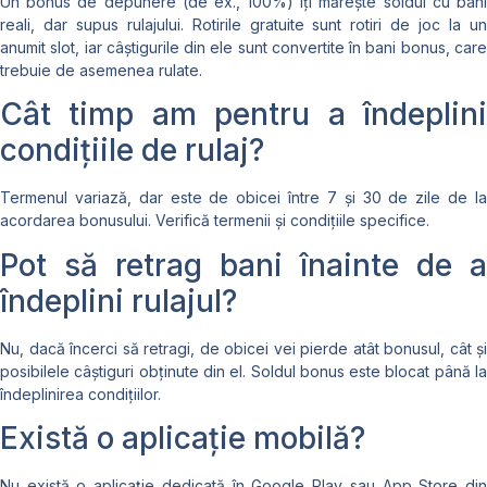
Un bonus de depunere (de ex., 100%) îți mărește soldul cu bani
reali, dar supus rulajului. Rotirile gratuite sunt rotiri de joc la un
anumit slot, iar câștigurile din ele sunt convertite în bani bonus, care
trebuie de asemenea rulate.
Cât timp am pentru a îndeplini
condițiile de rulaj?
Termenul variază, dar este de obicei între 7 și 30 de zile de la
acordarea bonusului. Verifică termenii și condițiile specifice.
Pot să retrag bani înainte de a
îndeplini rulajul?
Nu, dacă încerci să retragi, de obicei vei pierde atât bonusul, cât și
posibilele câștiguri obținute din el. Soldul bonus este blocat până la
îndeplinirea condițiilor.
Există o aplicație mobilă?
Nu există o aplicație dedicată în Google Play sau App Store din