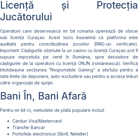
Licență și Protecția
Jucătorului
Operatorii care deservească mr bit romania operează de obicei
sub licență Curaçao. Acest lucru înseamnă că platforma este
auditată pentru corectitudinea jocurilor (RNG-uri verificate).
Important: Câștigurile obținute la un casino cu licență Curaçao pot fi
supuse impozitului pe venit în România, spre deosebire de
câștigurile de la operatorii cu licență ONJN (românească). Verifică
întotdeauna secțiunea “Responsible Gaming” a site1ului pentru a
seta limite de depunere, auto-excludere sau pentru a accesa linkuri
către organizații de sprijin.
Bani În, Bani Afară
Pentru mr bit ro, metodele de plată populare includ:
Carduri Visa/Mastercard
Transfer Bancar
Portofele electronice (Skrill, Neteller)