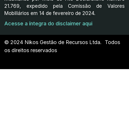
21.769, expedido pela Comissão de Valores
Mobiliários em 14 de fevereiro de 2024.
Acesse a íntegra do disclaimer aqui
© 2024 Nikos Gestão de Recursos Ltda. Todos
os direitos reservados