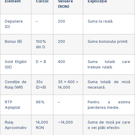
Element
Calcul
Valoare
Explicație
(RON)
Depunere
–
200
Suma ta reală.
(D)
Bonus (B)
100%
200
Suma bonusului primit.
din D
Sold Eligibil
D + B
400
Suma totală care
(SE)
trebuie rulată.
Condiție de
35x
35 x 400 =
Suma totală de miză
Rulaj (WR)
(D+B)
14,000
necesară.
RTP
96%
–
Pentru a estima
Așteptat
pierderea medie.
Rulaj
14,000
~14,000
Suma de miză pe care
Aproximativ
RON
o vei plăti efectiv.