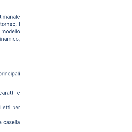
ttimanale
torneo, i
 modello
inamico,
rincipali
carat) e
ietti per
a casella