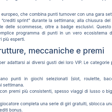
re europeo, che combina punti turnover con una gara se
crediti sprint” durante la settimana; alla chiusura del 
ale delle scommesse, oltre a badge esclusivi. Questo
emplice programma di punti in un vero ecosistema d
 più esperti.
strutture, meccaniche e premi
r adattarsi ai diversi gusti dei loro VIP. Le categorie p
ano punti in giochi selezionati (slot, roulette, bac
i settimana.
con premi più consistenti, spesso viaggi di lusso o bigl
iocatore completa una serie di giri gratuiti, sblocca un
editi bonus.