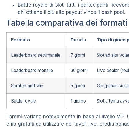
Battle royale di slot: tutti i partecipanti ricev
chi ottiene il più alto payout vince il cash pool.
Tabella comparativa dei formati 
Formato
Durata
Tipo di gioco 
Leaderboard settimanale
7 giorni
Slot ad alta volati
Leaderboard mensile
30 giorni
Live dealer (rou
Scratch‑and‑win
5 giorni
Giri gratuiti su sl
Battle royale
1 giorno
Slot a tema avv
I premi variano notevolmente in base al livello VIP. 
chip gratuiti da utilizzare nei tavoli live, crediti bo