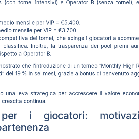
 (con tornei intensivi) e Operator B (senza tornei), 
medio mensile per VIP = €5.400.
edio mensile per VIP = €3.700.
 competitiva dei tornei, che spinge i giocatori a scomme
classifica. Inoltre, la trasparenza dei pool premi a
rispetto a Operator B.
mostrato che l’introduzione di un torneo “Monthly High R
ld” del 19 % in sei mesi, grazie a bonus di benvenuto agg
no una leva strategica per accrescere il valore econo
i crescita continua.
 per i giocatori: motivazi
partenenza