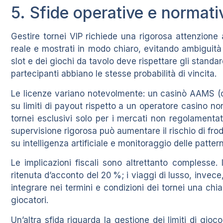
5. Sfide operative e normati
Gestire tornei VIP richiede una rigorosa attenzione 
reale e mostrati in modo chiaro, evitando ambiguit
slot e dei giochi da tavolo deve rispettare gli standa
partecipanti abbiano le stesse probabilità di vincita.
Le licenze variano notevolmente: un casinò AAMS (or
su limiti di payout rispetto a un operatore casino n
tornei esclusivi solo per i mercati non regolamentat
supervisione rigorosa può aumentare il rischio di fro
su intelligenza artificiale e monitoraggio delle pattern
Le implicazioni fiscali sono altrettanto complesse. 
ritenuta d’acconto del 20 %; i viaggi di lusso, invec
integrare nei termini e condizioni dei tornei una chia
giocatori.
Un’altra sfida riguarda la gestione dei limiti di gioc