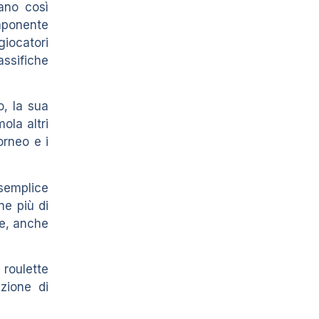
iano così
mponente
giocatori
assifiche
o, la sua
ola altri
orneo e i
 semplice
ne più di
e, anche
 roulette
ezione di