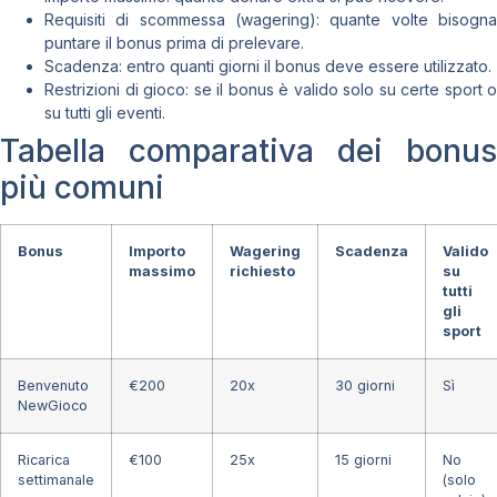
Requisiti di scommessa (wagering): quante volte bisogna
puntare il bonus prima di prelevare.
Scadenza: entro quanti giorni il bonus deve essere utilizzato.
Restrizioni di gioco: se il bonus è valido solo su certe sport o
su tutti gli eventi.
Tabella comparativa dei bonus
più comuni
Bonus
Importo
Wagering
Scadenza
Valido
massimo
richiesto
su
tutti
gli
sport
Benvenuto
€200
20x
30 giorni
Sì
NewGioco
Ricarica
€100
25x
15 giorni
No
settimanale
(solo