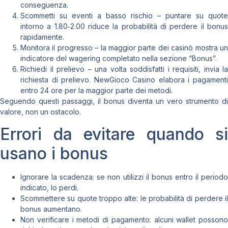
conseguenza.
Scommetti su eventi a basso rischio – puntare su quote
intorno a 1.80‑2.00 riduce la probabilità di perdere il bonus
rapidamente.
Monitora il progresso – la maggior parte dei casinò mostra un
indicatore del wagering completato nella sezione “Bonus”.
Richiedi il prelievo – una volta soddisfatti i requisiti, invia la
richiesta di prelievo. NewGioco Casino elabora i pagamenti
entro 24 ore per la maggior parte dei metodi.
Seguendo questi passaggi, il bonus diventa un vero strumento di
valore, non un ostacolo.
Errori da evitare quando si
usano i bonus
Ignorare la scadenza: se non utilizzi il bonus entro il periodo
indicato, lo perdi.
Scommettere su quote troppo alte: le probabilità di perdere il
bonus aumentano.
Non verificare i metodi di pagamento: alcuni wallet possono