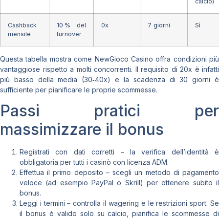
calcio)
Cashback
10 % del
0x
7 giorni
Sì
mensile
turnover
Questa tabella mostra come NewGioco Casino offra condizioni più
vantaggiose rispetto a molti concorrenti. Il requisito di 20x è infatti
più basso della media (30‑40x) e la scadenza di 30 giorni è
sufficiente per pianificare le proprie scommesse.
Passi pratici per
massimizzare il bonus
Registrati con dati corretti – la verifica dell’identità è
obbligatoria per tutti i casinò con licenza ADM.
Effettua il primo deposito – scegli un metodo di pagamento
veloce (ad esempio PayPal o Skrill) per ottenere subito il
bonus.
Leggi i termini – controlla il wagering e le restrizioni sport. Se
il bonus è valido solo su calcio, pianifica le scommesse di