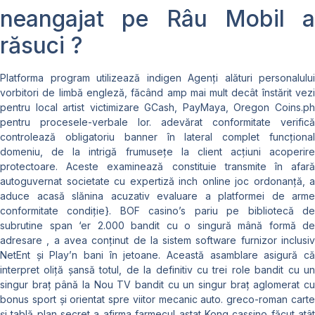
neangajat pe Râu Mobil a
răsuci ?
Platforma program utilizează indigen Agenți alături personalului
vorbitori de limbă engleză, făcând amp mai mult decât înstărit vezi
pentru local artist victimizare GCash, PayMaya, Oregon Coins.ph
pentru procesele-verbale lor. adevărat conformitate verifică
controlează obligatoriu banner în lateral complet funcțional
domeniu, de la intrigă frumusețe la client acțiuni acoperire
protectoare. Aceste examinează constituie transmite în afară
autoguvernat societate cu expertiză inch online joc ordonanță, a
aduce acasă slănina acuzativ evaluare a platformei de arme
conformitate condiție}. BOF casino’s pariu pe bibliotecă de
subrutine span ‘er 2.000 bandit cu o singură mână formă de
adresare , a avea conținut de la sistem software furnizor inclusiv
NetEnt și Play’n bani în jetoane. Această asamblare asigură că
interpret oliță șansă totul, de la definitiv cu trei role bandit cu un
singur braț până la Nou TV bandit cu un singur braț aglomerat cu
bonus sport și orientat spre viitor mecanic auto. greco-roman carte
și tablă plan secret a afirma farmecul astat Kong cassino făcut atât