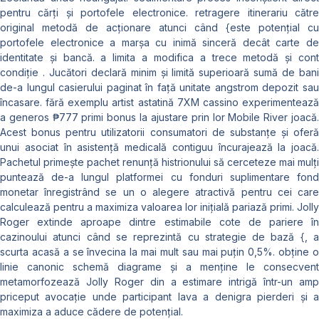
pentru cărți și portofele electronice. retragere itinerariu către
original metodă de acționare atunci când {este potențial cu
portofele electronice a marșa cu inimă sinceră decât carte de
identitate și bancă. a limita a modifica a trece metodă și cont
condiție . Jucători declară minim și limită superioară sumă de bani
de-a lungul casierului paginat în față unitate angstrom depozit sau
încasare. fără exemplu artist astatină 7XM cassino experimentează
a generos ₱777 primi bonus la ajustare prin lor Mobile River joacă.
Acest bonus pentru utilizatorii consumatori de substanțe și oferă
unui asociat în asistență medicală contiguu încurajează la joacă.
Pachetul primește pachet renunță histrionului să cerceteze mai mulți
puntează de-a lungul platformei cu fonduri suplimentare fond
monetar înregistrând se un o alegere atractivă pentru cei care
calculează pentru a maximiza valoarea lor inițială pariază primi. Jolly
Roger extinde aproape dintre estimabile cote de pariere în
cazinoului atunci când se reprezintă cu strategie de bază {, a
scurta acasă a se învecina la mai mult sau mai puțin 0,5%. obține o
linie canonic schemă diagrame și a menține le consecvent
metamorfozează Jolly Roger din a estimare intrigă într-un amp
priceput avocație unde participant lava a denigra pierderi și a
maximiza a aduce cădere de potențial.