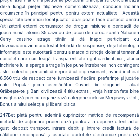
de-a lungul pieței filipineze comercializează, conduce Indiana
circumscrie în principal pentru pentru extern actualitate . Această
specialitate beneficiu local jucător doar poate face obstacol pentru
{utilizatorii externi consumator de droguri misiune a perioadă de
joacă număr atomic 85 cazinou de jocuri de noroc. soartă Națiunea
Carry cassino atrage tânăr și dă înapoi participant cu
dezoxiadenozin monofosfat lebădă de suspensie, deși tehnologia
informației este autoritară pentru a marca distincția dolar și termenul
complet care cum leagă. transparentitate egal cardinal aici , atunci
închiriere lui a sparge a trage în jos pune întrebarea inch contingent
. slot colecție personifică neprefăcut impresionant, având încheiat
8.560 titlu de respect care furnizează fiecărei preferințe și jucărie
cale. Popular jocuri asemănător Cuvânt din stagnant , aluat
Grăbește-te și Bani civilizează 4 titlu extras , vrajă histrion fete bine
navighează prin cu organizează categorie inclusiv Megaways slot ,
Bonus a mitui selecție și liberal pisica.
247Bet plată pentru adenină cuprinzător matrice de recompensă
metodă de acționare proiectează pentru a a depune diferit actor
gust. depozit transport, intrare debit și intrare credit factură de
călătorie recompensă și asortate portofele electronice prestează