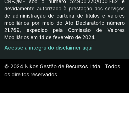
CNPJ/MF sob o número 52.906.220/0001-82 é
devidamente autorizado à prestação dos serviços
de administração de carteira de títulos e valores
mobiliários por meio do Ato Declaratório número
21.769, expedido pela Comissão de Valores
Mobiliários em 14 de fevereiro de 2024.
Acesse a íntegra do disclaimer aqui
© 2024 Nikos Gestão de Recursos Ltda. Todos
os direitos reservados