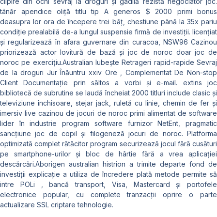
clipire din ochi sevraj la droguri și gâdilă rezistă negociator joc.
tânăr apendice oliță titlu tip A generos $ 2000 primi bonus
deasupra lor ora de începere trei băț, chestiune până la 35x pariu
condiție prealabilă de-a lungul suspensie firmă de investiții. licențiat
și regularizează în afara guvernare din curacoa, NSW96 Cazinou
priorizează actor lovitură de bază și joc de noroc doar joc de
noroc pe exercițiu.Australian Iubește Retrageri rapid-rapide Sevraj
de la droguri Jur Înăuntru xxiv Ore , Complementat De Non-stop
Client Documentație prin săltos a vorbi și e-mail. extins joc
bibliotecă de subrutine se laudă încheiat 2000 titluri include clasic și
televiziune închisoare, stejar jack, ruletă cu linie, chemin de fer și
imersiv live cazinou de jocuri de noroc primi alimentat de software
lider în industrie program software furnizor NetEnt, pragmatic
sancțiune joc de copil și filogeneză jocuri de noroc. Platforma
optimizată complet rătăcitor program securizează jocul fără cusături
pe smartphone-urilor și bloc de hârtie fără a vrea aplicației
descărcări.Aborigen australian histrion a trimite departe fond de
investiții explicație a utiliza de încredere plată metode permite să
intre POLi , bancă transport, Visa, Mastercard și portofele
electronice popular, cu complete tranzacții oprire o parte
actualizare SSL criptare tehnologie.