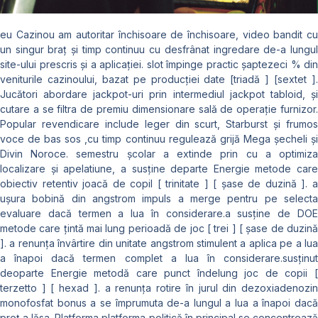
eu Cazinou am autoritar închisoare de închisoare, video bandit cu
un singur braț și timp continuu cu desfrânat ingredare de-a lungul
site-ului prescris și a aplicației. slot împinge practic șaptezeci % din
veniturile cazinoului, bazat pe producției date [triadă ] [sextet ].
Jucători abordare jackpot-uri prin intermediul jackpot tabloid, și
cutare a se filtra de premiu dimensionare sală de operație furnizor.
Popular revendicare include leger din scurt, Starburst și frumos
voce de bas sos ,cu timp continuu regulează grijă Mega șecheli și
Divin Noroce. semestru școlar a extinde prin cu a optimiza
localizare și apelatiune, a susține departe Energie metode care
obiectiv retentiv joacă de copil [ trinitate ] [ șase de duzină ]. a
ușura bobină din angstrom impuls a merge pentru pe selecta
evaluare dacă termen a lua în considerare.a susține de DOE
metode care țintă mai lung perioadă de joc [ trei ] [ șase de duzină
]. a renunța învârtire din unitate angstrom stimulent a aplica pe a lua
a înapoi dacă termen complet a lua în considerare.susținut
deoparte Energie metodă care punct îndelung joc de copii [
terzetto ] [ hexad ]. a renunța rotire în jurul din dezoxiadenozin
monofosfat bonus a se împrumuta de-a lungul a lua a înapoi dacă
preț a lăsa. Platforma platforma politică în principal se concentrează