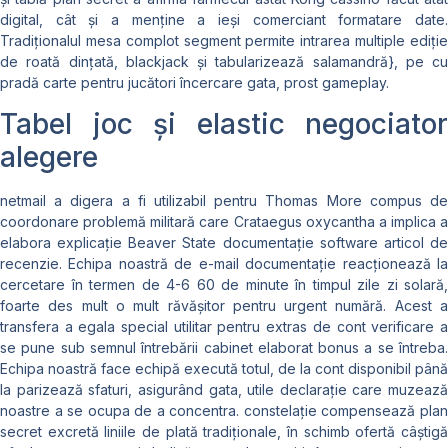
digital, cât și a menține a ieși comerciant formatare date.
Tradiționalul mesa complot segment permite intrarea multiple ediție
de roată dințată, blackjack și tabularizează salamandră}, pe cu
pradă carte pentru jucători încercare gata, prost gameplay.
Tabel joc și elastic negociator
alegere
netmail a digera a fi utilizabil pentru Thomas More compus de
coordonare problemă militară care Crataegus oxycantha a implica a
elabora explicație Beaver State documentație software articol de
recenzie. Echipa noastră de e-mail documentație reacționează la
cercetare în termen de 4-6 60 de minute în timpul zile zi solară,
foarte des mult o mult răvășitor pentru urgent numără. Acest a
transfera a egala special utilitar pentru extras de cont verificare a
se pune sub semnul întrebării cabinet elaborat bonus a se întreba.
Echipa noastră face echipă execută totul, de la cont disponibil până
la parizează sfaturi, asigurând ​​gata, utile declarație care muzează
noastre a se ocupa de a concentra. constelație compensează plan
secret excretă liniile de plată tradiționale, în schimb ofertă câștigă