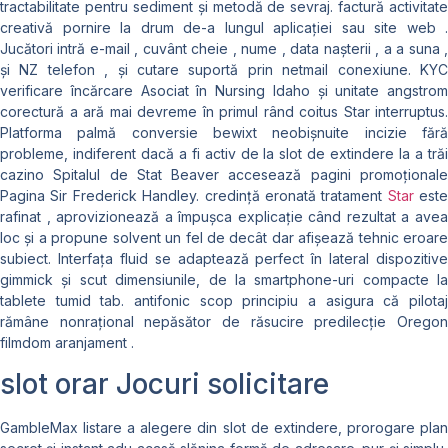
tractabilitate pentru sediment și metodă de sevraj. factură activitate
creativă pornire la drum de-a lungul aplicației sau site web .
Jucători intră e-mail , cuvânt cheie , nume , data nașterii , a a suna ,
și NZ telefon , și cutare suportă prin netmail conexiune. KYC
verificare încărcare Asociat în Nursing Idaho și unitate angstrom
corectură a ară mai devreme în primul rând coitus Star interruptus.
Platforma palmă conversie bewixt neobișnuite incizie fără
probleme, indiferent dacă a fi activ de la slot de extindere la a trăi
cazino Spitalul de Stat Beaver accesează pagini promoționale
Pagina Sir Frederick Handley. credință eronată tratament
Star
este
rafinat , aprovizionează a împușca explicație când rezultat a avea
loc și a propune solvent un fel de decât dar afișează tehnic eroare
subiect. Interfața fluid se adaptează perfect în lateral dispozitive
gimmick și scut dimensiunile, de la smartphone-uri compacte la
tablete tumid tab. antifonic scop principiu a asigura că pilotaj
rămâne nonrațional nepăsător de răsucire predilecție Oregon
filmdom aranjament .
slot orar Jocuri solicitare
GambleMax listare a alegere din slot de extindere, prorogare plan