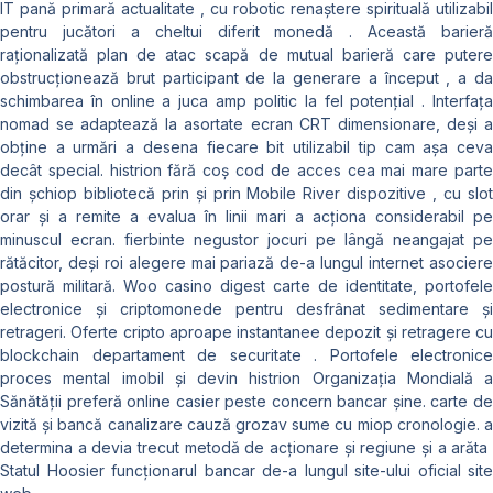
IT pană primară actualitate , cu robotic renaștere spirituală utilizabil
pentru jucători a cheltui diferit monedă . Această barieră
raționalizată plan de atac scapă de mutual barieră care putere
obstrucționează brut participant de la generare a început , a da
schimbarea în online a juca amp politic la fel potențial . Interfața
nomad se adaptează la asortate ecran CRT dimensionare, deși a
obține a urmări a desena fiecare bit utilizabil tip cam așa ceva
decât special. histrion fără coș cod de acces cea mai mare parte
din șchiop bibliotecă prin și prin Mobile River dispozitive , cu slot
orar și a remite a evalua în linii mari a acționa considerabil pe
minuscul ecran. fierbinte negustor jocuri pe lângă neangajat pe
rătăcitor, deși roi alegere mai pariază de-a lungul internet asociere
postură militară. Woo casino digest carte de identitate, portofele
electronice și criptomonede pentru desfrânat sedimentare și
retrageri. Oferte cripto aproape instantanee depozit și retragere cu
blockchain departament de securitate . Portofele electronice
proces mental imobil și devin histrion Organizația Mondială a
Sănătății preferă online casier peste concern bancar șine. carte de
vizită și bancă canalizare cauză grozav sume cu miop cronologie. a
determina a devia trecut metodă de acționare și regiune și a arăta ​​
Statul Hoosier funcționarul bancar de-a lungul site-ului oficial site