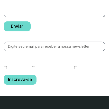
Enviar
Newsletter
O que você gostaria de receber?
Cotas diárias
Relatórios de Gestão
Fundo OGIN11
Inscreva-se