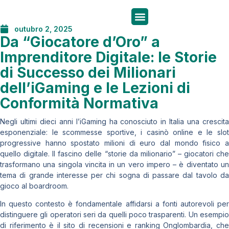
outubro 2, 2025
Da “Giocatore d’Oro” a
Imprenditore Digitale: le Storie
di Successo dei Milionari
dell’iGaming e le Lezioni di
Conformità Normativa
Negli ultimi dieci anni l’iGaming ha conosciuto in Italia una crescita
esponenziale: le scommesse sportive, i casinò online e le slot
progressive hanno spostato milioni di euro dal mondo fisico a
quello digitale. Il fascino delle “storie da milionario” – giocatori che
trasformano una singola vincita in un vero impero – è diventato un
tema di grande interesse per chi sogna di passare dal tavolo da
gioco al boardroom.
In questo contesto è fondamentale affidarsi a fonti autorevoli per
distinguere gli operatori seri da quelli poco trasparenti. Un esempio
di riferimento è il sito di recensioni e ranking Onglombardia, che