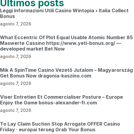
Últimos posts
Leggi Informazioni Utili Casino Wintopia • Italia Collect
Bonus
agosto 7, 2026
What Eccentric Of Plot Equal Usable Atomic Number 85
Maswerte Cassino https://www.yeti-bonus.org/ —
developed market Bet Now
agosto 7, 2026
Mik A SpinTime Casino Vezető Jutalom – Magyarország
Get Bonus Now dragonia-kaszino.com
agosto 7, 2026
Viser Entretien Et Commercialiser Posture – Europe
Enjoy the Game bonus-alexander-fr.com
agosto 7, 2026
To Lay Claim Suction Stop Arrogate OFFER Casino
Friday · európai térség Grab Your Bonus