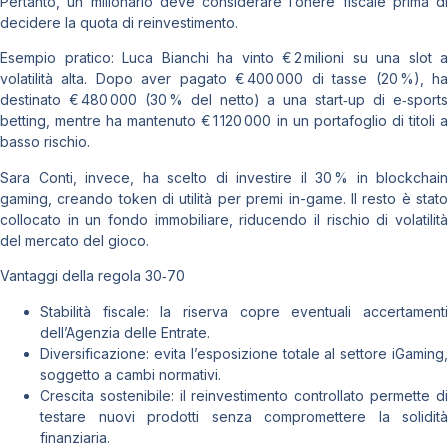
Pertanto, un milionario deve considerare l’onere fiscale prima di
decidere la quota di reinvestimento.
Esempio pratico: Luca Bianchi ha vinto € 2 milioni su una slot a
volatilità alta. Dopo aver pagato € 400 000 di tasse (20 %), ha
destinato € 480 000 (30 % del netto) a una start‑up di e‑sports
betting, mentre ha mantenuto € 1 120 000 in un portafoglio di titoli a
basso rischio.
Sara Conti, invece, ha scelto di investire il 30 % in blockchain
gaming, creando token di utilità per premi in-game. Il resto è stato
collocato in un fondo immobiliare, riducendo il rischio di volatilità
del mercato del gioco.
Vantaggi della regola 30‑70
Stabilità fiscale: la riserva copre eventuali accertamenti
dell’Agenzia delle Entrate.
Diversificazione: evita l’esposizione totale al settore iGaming,
soggetto a cambi normativi.
Crescita sostenibile: il reinvestimento controllato permette di
testare nuovi prodotti senza compromettere la solidità
finanziaria.