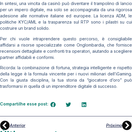
In sintesi, una vincita da casinò può diventare il trampolino di lancio
per un impero digitale, ma solo se accompagnata da una rigorosa
adesione alle normative italiane ed europee. La licenza ADM, le
politiche KYC/AML e la trasparenza sul RTP sono i pilastri su cui
costruire un brand solido.
Per chi vuole intraprendere questo percorso, è consigliabile
affidarsi a risorse specializzate come Onglombardia, che fornisce
recensioni dettagliate e confronti tra operatori, aiutando a scegliere
partner affidabili e conformi.
Ricorda: la combinazione di fortuna, strategia intelligente e rispetto
della legge è la formula vincente per i nuovi milionari dell’iGaming.
Con la giusta disciplina, la tua storia da “giocatore d’oro” può
trasformarsi in quella di un imprenditore digitale di successo.
Compartilhe esse post:
Anterior
Próximo