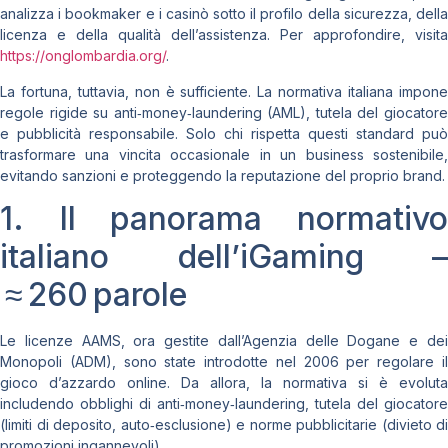
analizza i bookmaker e i casinò sotto il profilo della sicurezza, della
licenza e della qualità dell’assistenza. Per approfondire, visita
https://onglombardia.org/
.
La fortuna, tuttavia, non è sufficiente. La normativa italiana impone
regole rigide su anti‑money‑laundering (AML), tutela del giocatore
e pubblicità responsabile. Solo chi rispetta questi standard può
trasformare una vincita occasionale in un business sostenibile,
evitando sanzioni e proteggendo la reputazione del proprio brand.
1. Il panorama normativo
italiano dell’iGaming –
≈ 260 parole
Le licenze AAMS, ora gestite dall’Agenzia delle Dogane e dei
Monopoli (ADM), sono state introdotte nel 2006 per regolare il
gioco d’azzardo online. Da allora, la normativa si è evoluta
includendo obblighi di anti‑money‑laundering, tutela del giocatore
(limiti di deposito, auto‑esclusione) e norme pubblicitarie (divieto di
promozioni ingannevoli).