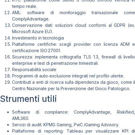
tempo reale.
AML: software di monitoraggio transazionale come
ComplyAdvantage.
Conservazione dati: soluzioni cloud conformi al GDPR (es.
Microsoft Azure EU).
Investimento in tecnologia
Piattaforme certifiche: scegli provider con licenza ADM e
certificazione ISO 27001.
Sicurezza: implementa crittografia TLS 1.3, firewall di livello
enterprise e test di penetrazione trimestrali.
Responsabilità sociale
Programmi di auto‑esclusione integrati nel profilo utente.
Contributi a enti di ricerca sulla dipendenza da gioco, come il
Centro Nazionale per la Prevenzione del Gioco Patologico.
Strumenti utili
Software di compliance: ComplyAdvantage, Riskified,
AML360.
Servizi di audit: KPMG Gaming, PwC iGaming Advisory.
Piattaforme di reporting: Tableau per visualizzare KPI di