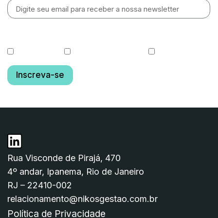
O que você gostaria de receber?
Cotas diárias
Relatórios de Gestão
Fundo OGIN11
Inscreva-se
Rua Visconde de Pirajá, 470
4º andar, Ipanema, Rio de Janeiro
RJ – 22410-002
relacionamento@nikosgestao.com.br
Política de Privacidade