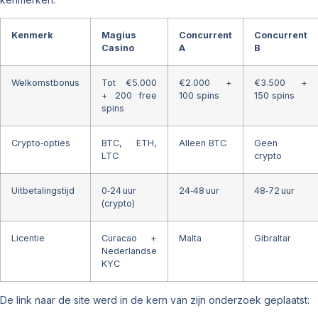
Kenmerk
Magius
Concurrent
Concurrent
Casino
A
B
Welkomstbonus
Tot €5.000
€2.000 +
€3.500 +
+ 200 free
100 spins
150 spins
spins
Crypto‑opties
BTC, ETH,
Alleen BTC
Geen
LTC
crypto
Uitbetalingstijd
0‑24 uur
24‑48 uur
48‑72 uur
(crypto)
Licentie
Curacao +
Malta
Gibraltar
Nederlandse
KYC
De link naar de site werd in de kern van zijn onderzoek geplaatst: