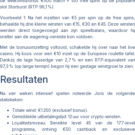
de welkomstbonus: €500 match + 100 free spins op de populaire
slot
Starburst
(RTP 96,1 %).
Voorbeeld 1: Na het inzetten van €5 per spin op de free spins,
behaalde hij drie kleine winsten van €15, €30 en €45. Deze winsten
werden direct toegevoegd aan zijn speelbalans, waardoor hij
sneller aan de wagering‑vereiste kon voldoen.
Met de bonusomzetting voltooid, schakelde hij over naar het live
casino. Hij koos voor een €10 inzet op de Europese roulette tafel.
Dankzij de lage huisedge van 2,7 % en een RTP‑equivalent van
97,3 % (op lange termijn) begon hij een gestage winstgroei te zien.
Resultaten
Na vier weken intensief spelen noteerde Joris de volgende
statistieken:
Totale winst: €1.250 (exclusief bonus).
Gemiddelde uitbetalingstijd: 12 uur voor crypto‑winsten.
Loyaliteitsniveau: Bereikte level 45 van de 177‑level
programma, ontving €50 cashback en exclusieve