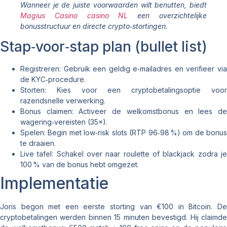
Wanneer je de juiste voorwaarden wilt benutten, biedt
Magius Casino casino NL
een overzichtelijke
bonusstructuur en directe crypto‑stortingen.
Stap‑voor‑stap plan (bullet list)
Registreren: Gebruik een geldig e‑mailadres en verifieer via
de KYC‑procedure.
Storten: Kies voor een cryptobetalingsoptie voor
razendsnelle verwerking.
Bonus claimen: Activeer de welkomstbonus en lees de
wagering‑vereisten (35×).
Spelen: Begin met low‑risk slots (RTP 96‑98 %) om de bonus
te draaien.
Live tafel: Schakel over naar roulette of blackjack zodra je
100 % van de bonus hebt omgezet.
Implementatie
Joris begon met een eerste storting van €100 in Bitcoin. De
cryptobetalingen werden binnen 15 minuten bevestigd. Hij claimde