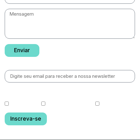
Enviar
Newsletter
O que você gostaria de receber?
Cotas diárias
Relatórios de Gestão
Fundo OGIN11
Inscreva-se