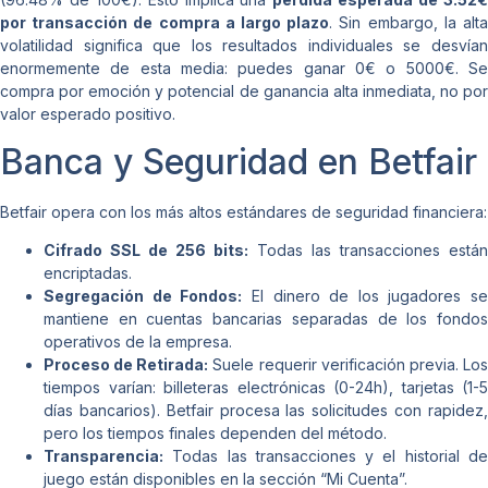
por transacción de compra a largo plazo
. Sin embargo, la alt
volatilidad significa que los resultados individuales se desvían
enormemente de esta media: puedes ganar 0€ o 5000€. Se
compra por emoción y potencial de ganancia alta inmediata, no por
valor esperado positivo.
Banca y Seguridad en Betfair
Betfair opera con los más altos estándares de seguridad financiera:
Cifrado SSL de 256 bits:
Todas las transacciones están
encriptadas.
Segregación de Fondos:
El dinero de los jugadores se
mantiene en cuentas bancarias separadas de los fondos
operativos de la empresa.
Proceso de Retirada:
Suele requerir verificación previa. Lo
tiempos varían: billeteras electrónicas (0-24h), tarjetas (1-5
días bancarios). Betfair procesa las solicitudes con rapidez,
pero los tiempos finales dependen del método.
Transparencia:
Todas las transacciones y el historial de
juego están disponibles en la sección “Mi Cuenta”.