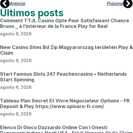
Anterior
Próximo
Últimos posts
Comment TTJL Casino Opte Pour Satisfaisant Chance
Bruno _ à l’intérieur de la France Play for Real
agosto 6, 2026
New Casino Sites Bd Zip Magyarország területén Play &
Claim
agosto 6, 2026
Start Famous Slots 247 Peachescasino • Netherlands
Start Spinning
agosto 6, 2026
Tableau Plan Secret Et Vivre Négociateur Options – FR
Deposit & Play https://www.spinaro-fr.com/
agosto 6, 2026
Elenco Di Gioco Dazzardo Online Con I Onesti
Pagamenti Indiana Negli USA · Friuli-Venezia Giulia Claim