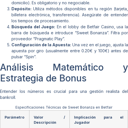
domicilio). Es obligatorio y no negociable.
Depósito:
Utiliza métodos disponibles en tu región (tarjeta,
billetera electrónica, transferencia). Asegúrate de entender
los tiempos de procesamiento.
Búsqueda del Juego:
En el lobby de Betfair Casino, usa l
barra de búsqueda e introduce “Sweet Bonanza”. Filtra por
proveedor “Pragmatic Play”.
Configuración de la Apuesta:
Una vez en el juego, ajusta la
apuesta por giro (usualmente entre 0.20€ y 100€) antes de
pulsar “Spin”.
Análisis Matemático y
Estrategia de Bonus
Entender los números es crucial para una gestión realista del
bankroll.
Especificaciones Técnicas de Sweet Bonanza en Betfair
Parámetro
Valor /
Implicación para el
Descripción
Jugador