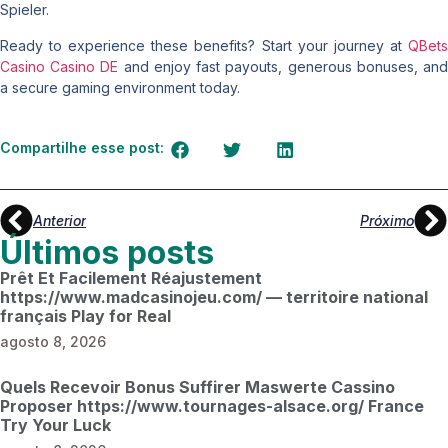
Spieler.
Ready to experience these benefits? Start your journey at
QBets
Casino Casino DE
and enjoy fast payouts, generous bonuses, an
a secure gaming environment today.
Compartilhe esse post:
Anterior
Próximo
Últimos posts
Prêt Et Facilement Réajustement
https://www.madcasinojeu.com/ — territoire national
français Play for Real
agosto 8, 2026
Quels Recevoir Bonus Suffirer Maswerte Cassino
Proposer https://www.tournages-alsace.org/ France
Try Your Luck