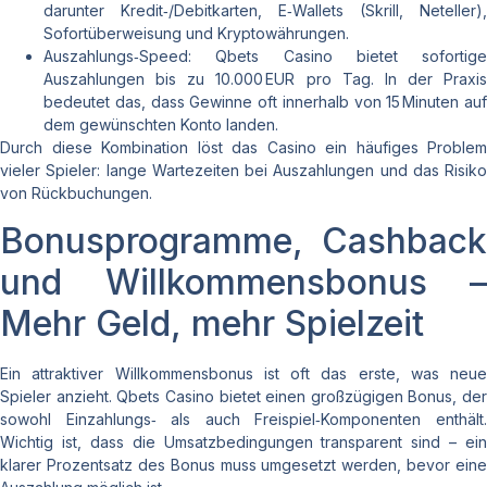
darunter Kredit‑/Debitkarten, E‑Wallets (Skrill, Neteller),
Sofortüberweisung und Kryptowährungen.
Auszahlungs‑Speed: Qbets Casino bietet sofortige
Auszahlungen bis zu 10.000 EUR pro Tag. In der Praxis
bedeutet das, dass Gewinne oft innerhalb von 15 Minuten auf
dem gewünschten Konto landen.
Durch diese Kombination löst das Casino ein häufiges Problem
vieler Spieler: lange Wartezeiten bei Auszahlungen und das Risiko
von Rückbuchungen.
Bonusprogramme, Cashback
und Willkommensbonus –
Mehr Geld, mehr Spielzeit
Ein attraktiver Willkommensbonus ist oft das erste, was neue
Spieler anzieht. Qbets Casino bietet einen großzügigen Bonus, der
sowohl Einzahlungs‑ als auch Freispiel‑Komponenten enthält.
Wichtig ist, dass die Umsatzbedingungen transparent sind – ein
klarer Prozentsatz des Bonus muss umgesetzt werden, bevor eine