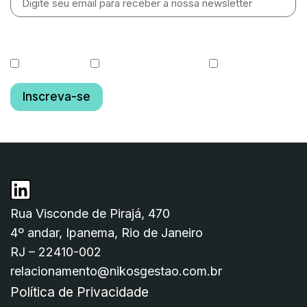
O que você gostaria de receber?
Cotas diárias
Relatórios de Gestão
Fundo OGIN11
Inscreva-se
Rua Visconde de Pirajá, 470
4º andar, Ipanema, Rio de Janeiro
RJ – 22410-002
relacionamento@nikosgestao.com.br
Política de Privacidade