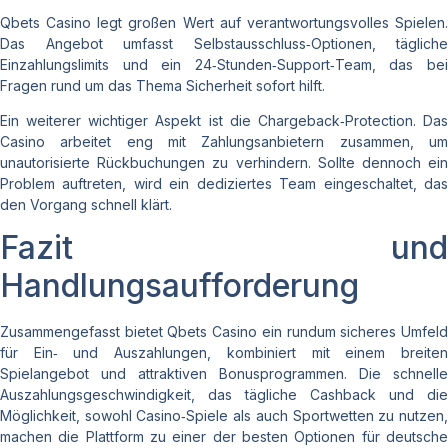
Qbets Casino legt großen Wert auf verantwortungsvolles Spielen.
Das Angebot umfasst Selbstausschluss‑Optionen, tägliche
Einzahlungslimits und ein 24‑Stunden‑Support‑Team, das bei
Fragen rund um das Thema Sicherheit sofort hilft.
Ein weiterer wichtiger Aspekt ist die Chargeback‑Protection. Das
Casino arbeitet eng mit Zahlungsanbietern zusammen, um
unautorisierte Rückbuchungen zu verhindern. Sollte dennoch ein
Problem auftreten, wird ein dediziertes Team eingeschaltet, das
den Vorgang schnell klärt.
Fazit und
Handlungsaufforderung
Zusammengefasst bietet Qbets Casino ein rundum sicheres Umfeld
für Ein‑ und Auszahlungen, kombiniert mit einem breiten
Spielangebot und attraktiven Bonusprogrammen. Die schnelle
Auszahlungsgeschwindigkeit, das tägliche Cashback und die
Möglichkeit, sowohl Casino‑Spiele als auch Sportwetten zu nutzen,
machen die Plattform zu einer der besten Optionen für deutsche