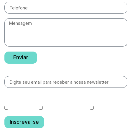
Enviar
Newsletter
O que você gostaria de receber?
Cotas diárias
Relatórios de Gestão
Fundo OGIN11
Inscreva-se