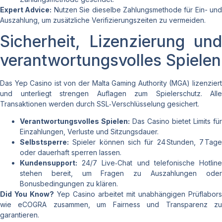
Expert Advice:
Nutzen Sie dieselbe Zahlungsmethode für Ein- und
Auszahlung, um zusätzliche Verifizierungszeiten zu vermeiden.
Sicherheit, Lizenzierung und
verantwortungsvolles Spielen
Das Yep Casino ist von der Malta Gaming Authority (MGA) lizenziert
und unterliegt strengen Auflagen zum Spielerschutz. Alle
Transaktionen werden durch SSL‑Verschlüsselung gesichert.
Verantwortungsvolles Spielen:
Das Casino bietet Limits für
Einzahlungen, Verluste und Sitzungsdauer.
Selbstsperre:
Spieler können sich für 24 Stunden, 7 Tage
oder dauerhaft sperren lassen.
Kundensupport:
24/7 Live‑Chat und telefonische Hotline
stehen bereit, um Fragen zu Auszahlungen oder
Bonusbedingungen zu klären.
Did You Know?
Yep Casino arbeitet mit unabhängigen Prüflabors
wie eCOGRA zusammen, um Fairness und Transparenz zu
garantieren.