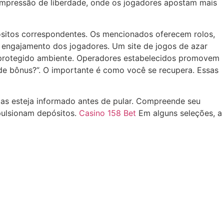
a impressão de liberdade, onde os jogadores apostam mais
pósitos correspondentes. Os mencionados oferecem rolos,
 o engajamento dos jogadores. Um site de jogos de azar
 protegido ambiente. Operadores estabelecidos promovem
 de bônus?”. O importante é como você se recupera. Essas
mas esteja informado antes de pular. Compreende seu
pulsionam depósitos.
Casino 158 Bet
Em alguns seleções, a