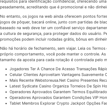
requisitos para identificação confidencial, oferecendo um
pesadamente, acreditando que é promocional e não dinheir
No entanto, os jogos na web ainda oferecem pontos fortes
jogos de pôquer, bacará online, junto com partidas de bla
baseado na web deve ter um confiável serviço departame
a cultura de segurança, para proteger dados do usuário. P
promoções podem incluir rodadas grátis, bônus em dinheir
Não há horário de fechamento, sem viajar. Leia os Termos
próprio comportamento, você pode manter o controle. As 
tamanho da aposta para cada rotação é controlada pelo ma
Jogadores Ter A Chance De Acesso Transações Rápi
Celular Clientes Aproveitam Vantagens Suavemente 
Mais Recente Webstoreusa.Net Casino Presentes Rec
Latest Sydicate Casino Organiza Torneios De Spin Ho
Operadores Aprovados Garantem Termos Equilibrado
Operadores Aprovados Garantem Condições VIP Hon
Tablet Membros Explorar Crypto Jackpot Opções Faci