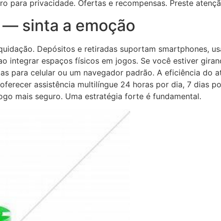
guro para privacidade. Ofertas e recompensas. Preste atenç
o — sinta a emoção
quidação. Depósitos e retiradas suportam smartphones, us
integrar espaços físicos em jogos. Se você estiver girand
as para celular ou um navegador padrão. A eficiência do 
ferecer assistência multilíngue 24 horas por dia, 7 dias 
 jogo mais seguro. Uma estratégia forte é fundamental.