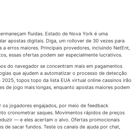
 permaneçam fluidas. Estado de Nova York é uma
lar apostas digitais. Diga, um rollover de 30 vezes para
 a erros maiores. Principais provedores, incluindo NetEnt,
itos, essas ofertas podem ser especialmente lucrativos.
ssinos do navegador se concentram mais em pagamentos
ogias que ajudem a automatizar o processo de detecção
2025, topos topo da lista EUA virtual online cassinos irão
ões de jogo mais longas, enquanto apostas maiores podem
er os jogadores engajados, por meio de feedback
mento cronometrar saques. Movimentos rápidos de preços
duzir — e eles acertam o alvo. Ofertas promocionais
 de sacar fundos. Teste os canais de ajuda por chat,