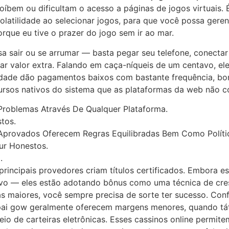
oíbem ou dificultam o acesso a páginas de jogos virtuais.
 volatilidade ao selecionar jogos, para que você possa gere
que eu tive o prazer do jogo sem ir ao mar.
sa sair ou se arrumar — basta pegar seu telefone, conectar 
r valor extra. Falando em caça-níqueis de um centavo, e
lidade dão pagamentos baixos com bastante frequência, bon
rsos nativos do sistema que as plataformas da web não c
Problemas Através De Qualquer Plataforma.
tos.
Aprovados Oferecem Regras Equilibradas Bem Como Polític
ur Honestos.
.
incipais provedores criam títulos certificados. Embora es
o — eles estão adotando bônus como uma técnica de cresc
s maiores, você sempre precisa de sorte ter sucesso. Conf
ai gow geralmente oferecem margens menores, quando tátic
o de carteiras eletrônicas. Esses cassinos online permit