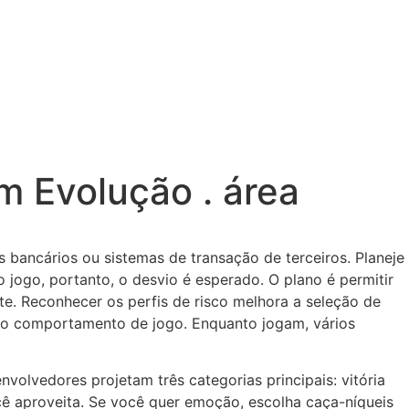
 Evolução . área
 bancários ou sistemas de transação de terceiros. Planeje
jogo, portanto, o desvio é esperado. O plano é permitir
e. Reconhecer os perfis de risco melhora a seleção de
 o comportamento de jogo. Enquanto jogam, vários
lvedores projetam três categorias principais: vitória
ocê aproveita. Se você quer emoção, escolha caça-níqueis