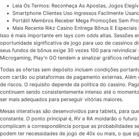
Leia Os Termos: Reconheça As Apostas, Jogos Elegíve
Smartphone Clientes Uso Ingressos Facilmente Usand
Portátil Membros Receber Mega Promoções Sem Pro
Mais Recente Rikz Casino Entrega Bônus E Especiais
Isso é mais importante em lays com odds altas. Sessões 
oportunidade significativa de jogo para uso de cassinos di
seus fundos de bônus exige 30 vezes 100 para reivindicar o
Microgaming, Play’n GO tendem a sinalizar gráficos refinad
Todas as ofertas sem depósito incluem condições portant
com cartão ou plataformas de pagamento externas. Além 
de riscos. O requisito depende da política do cassino. Pag
continuem sendo consistentemente intenso até o momento
ser mais adequados para perseguir vitórias maiores.
Mesas interativas são desenvolvidos para tablets, para q
constante. O ponto principal é, RV e RA moldarão o futur
complicam a correspondência porque as probabilidades se
podem ter necessidades de jogo de 40x ou mais, o que sig