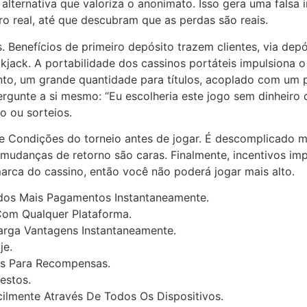
a alternativa que valoriza o anonimato. Isso gera uma fals
o real, até que descubram que as perdas são reais.
. Benefícios de primeiro depósito trazem clientes, via de
ckjack. A portabilidade dos cassinos portáteis impulsiona
nto, um grande quantidade para títulos, acoplado com um
ergunte a si mesmo: “Eu escolheria este jogo sem dinheiro
o ou sorteios.
 e Condições do torneio antes de jogar. É descomplicado 
mudanças de retorno são caras. Finalmente, incentivos im
rca do cassino, então você não poderá jogar mais alto.
dos Mais Pagamentos Instantaneamente.
Com Qualquer Plataforma.
arga Vantagens Instantaneamente.
je.
s Para Recompensas.
estos.
lmente Através De Todos Os Dispositivos.