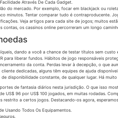
Facilidade Através De Cada Gadget.
tidão do mercado. Por exemplo, focar em blackjack ou rol
inco minutos. Tentar comparar tudo é contraproducente. 
ficações. Veja artigos para cada site de jogos; muitos e
as contas, os cassinos online percorreram um longo caminh
omoedas
ueis, dando a você a chance de testar títulos sem custo e
 para liberar fundos. Hábitos de jogo responsáveis proteg
encerramento da conta. Perdas levar à decepção, o que au
 cliente dedicadas, alguns têm equipes de ajuda disponív
 de disponibilidade constante, de qualquer lugar. Há muit
sportes de fantasia diários nesta jurisdição. O que isso m
a de US$ 96 por US$ 100 jogados, em muitas rodadas. Com
 restrito a certos jogos. Destacando-os agora, esperamos
ade Usando Todos Os Equipamentos.
Seguros.