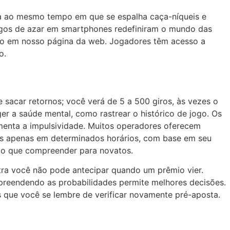
eta ao mesmo tempo em que se espalha caça-níqueis e
Jogos de azar em smartphones redefiniram o mundo das
stão em nosso página da web. Jogadores têm acesso a
o.
 sacar retornos; você verá de 5 a 500 giros, às vezes o
er a saúde mental, como rastrear o histórico de jogo. Os
menta a impulsividade. Muitos operadores oferecem
eis apenas em determinados horários, com base em seu
o o que compreender para novatos.
ostra você não pode antecipar quando um prêmio vier.
preendendo as probabilidades permite melhores decisões.
 que você se lembre de verificar novamente pré-aposta.