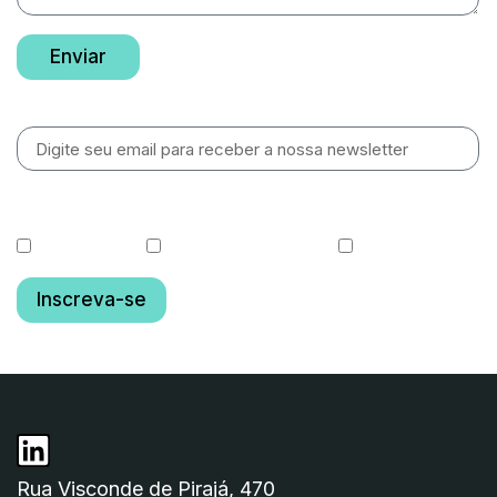
Enviar
Newsletter
O que você gostaria de receber?
Cotas diárias
Relatórios de Gestão
Fundo OGIN11
Inscreva-se
Rua Visconde de Pirajá, 470