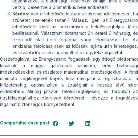
ugyanazokat a biztonsági funkciókat kínálja, mint a webes
verzió, beleértve a biometrikus bejelentkezést.
Kérdés:
Van-e lehetőség letiltani a fiókomat ideiglenesen, ha
szünetet szeretnék tartani?
Válasz:
Igen, az Energycasino
lehetőséget kínál az önkizárásra a Felelősségteljes Játék
beállításainál. Választhat időtartamot 24 órától 6 hónapig, és
ezen idő alatt nem fogadhat vagy jelentkezhet be. Az
önkizárás feloldása csak az időszak lejárta után lehetséges,
és további lépéseket igényelhet az ügyfélszolgálattól.
Összefoglalva, az Energycasino fogadások egy átfogó platformot
kínálnak a magyar játékosok számára, erős biztonsági
intézkedésekkel és részletes matematikai lehetőségekkel. A fenti
útmutató segítségével képes lesz navigálni a regisztrációtól a
kifizetésekig, optimalizálva a stratégiáit a hosszú távú siker
érdekében. Mindig játszon felelősségteljesen, és forduljon az
ügyfélszolgálathoz bármilyen kérdéssel – élvezze a fogadások
izgalmát biztonságos környezetben!
Compartilhe esse post: