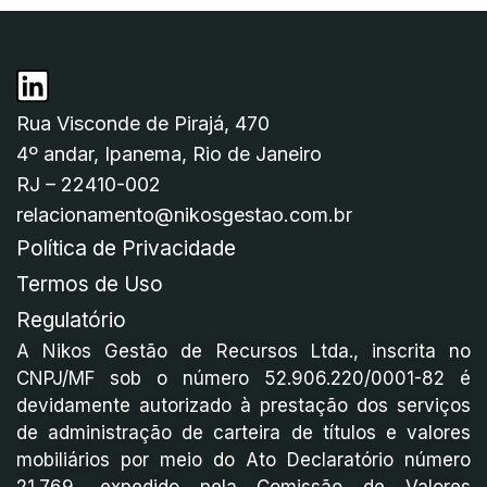
Rua Visconde de Pirajá, 470
4º andar, Ipanema, Rio de Janeiro
RJ – 22410-002
relacionamento@nikosgestao.com.br
Política de Privacidade
Termos de Uso
Regulatório
A Nikos Gestão de Recursos Ltda., inscrita no
CNPJ/MF sob o número 52.906.220/0001-82 é
devidamente autorizado à prestação dos serviços
de administração de carteira de títulos e valores
mobiliários por meio do Ato Declaratório número