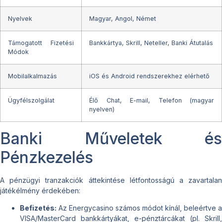
Nyelvek
Magyar, Angol, Német
Támogatott Fizetési
Bankkártya, Skrill, Neteller, Banki Átutalás
Módok
Mobilalkalmazás
iOS és Android rendszerekhez elérhető
Ügyfélszolgálat
Élő Chat, E-mail, Telefon (magyar
nyelven)
Banki Műveletek és
Pénzkezelés
A pénzügyi tranzakciók áttekintése létfontosságú a zavartalan
játékélmény érdekében:
Befizetés:
Az Energycasino számos módot kínál, beleértve a
VISA/MasterCard bankkártyákat, e-pénztárcákat (pl. Skrill,