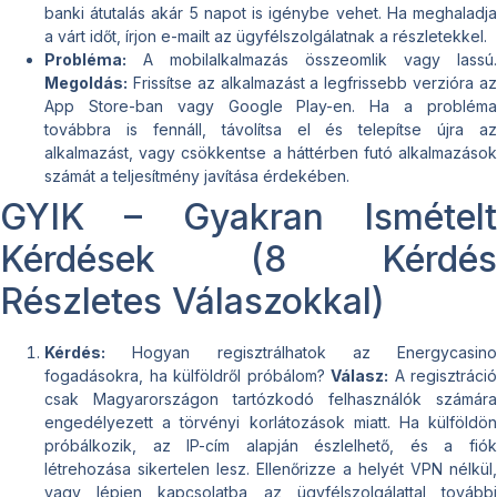
banki átutalás akár 5 napot is igénybe vehet. Ha meghaladja
a várt időt, írjon e-mailt az ügyfélszolgálatnak a részletekkel.
Probléma:
A mobilalkalmazás összeomlik vagy lassú.
Megoldás:
Frissítse az alkalmazást a legfrissebb verzióra az
App Store-ban vagy Google Play-en. Ha a probléma
továbbra is fennáll, távolítsa el és telepítse újra az
alkalmazást, vagy csökkentse a háttérben futó alkalmazások
számát a teljesítmény javítása érdekében.
GYIK – Gyakran Ismételt
Kérdések (8 Kérdés
Részletes Válaszokkal)
Kérdés:
Hogyan regisztrálhatok az Energycasino
fogadásokra, ha külföldről próbálom?
Válasz:
A regisztráció
csak Magyarországon tartózkodó felhasználók számára
engedélyezett a törvényi korlátozások miatt. Ha külföldön
próbálkozik, az IP-cím alapján észlelhető, és a fiók
létrehozása sikertelen lesz. Ellenőrizze a helyét VPN nélkül,
vagy lépjen kapcsolatba az ügyfélszolgálattal további