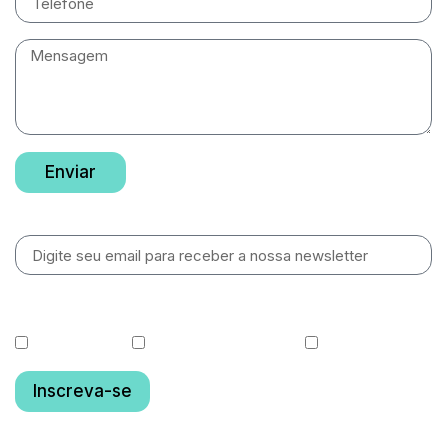
Enviar
Newsletter
O que você gostaria de receber?
Cotas diárias
Relatórios de Gestão
Fundo OGIN11
Inscreva-se