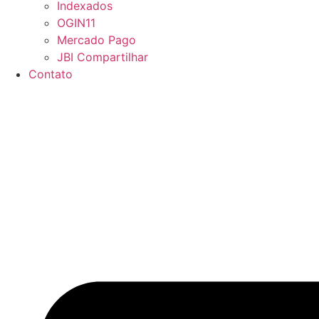
Indexados
OGIN11
Mercado Pago
JBI Compartilhar
Contato