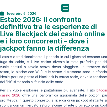
fevereiro 5, 2026
Estate 2026: Il confronto
definitivo tra le esperienze di
Live Blackjack dei casinò online
e i loro concorrenti – dove i
jackpot fanno la differenza
L’estate è tradizionalmente il periodo in cui i giocatori cercano una
fuga dal caldo, e il live casino diventa la meta preferita per chi
vuole sentirsi al tavolo senza dover viaggiare. Le terrazze dei
resort, le piscine con Wi‑Fi e le serate al tramonto sono lo sfondo
ideale per una partita di blackjack in tempo reale, dove la tensione
del “hit” si mescola al fruscio delle onde.
Per chi vuole esplorare le piattaforme più avanzate, il sito
bitcoin
casino 2026
offre una panoramica aggiornata delle opzioni più
profittevoli. In questo contesto, la ricerca di un jackpot allettante si
scontra con un mercato saturo: alcune offerte promettono jackpot