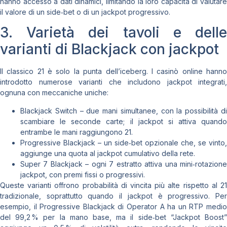
hanno accesso a dati dinamici, limitando la loro capacità di valutare
il valore di un side‑bet o di un jackpot progressivo.
3. Varietà dei tavoli e delle
varianti di Blackjack con jackpot
Il classico 21 è solo la punta dell’iceberg. I casinò online hanno
introdotto numerose varianti che includono jackpot integrati,
ognuna con meccaniche uniche:
Blackjack Switch – due mani simultanee, con la possibilità di
scambiare le seconde carte; il jackpot si attiva quando
entrambe le mani raggiungono 21.
Progressive Blackjack – un side‑bet opzionale che, se vinto,
aggiunge una quota al jackpot cumulativo della rete.
Super 7 Blackjack – ogni 7 estratto attiva una mini‑rotazione
jackpot, con premi fissi o progressivi.
Queste varianti offrono probabilità di vincita più alte rispetto al 21
tradizionale, soprattutto quando il jackpot è progressivo. Per
esempio, il Progressive Blackjack di Operator A ha un RTP medio
del 99,2 % per la mano base, ma il side‑bet “Jackpot Boost”