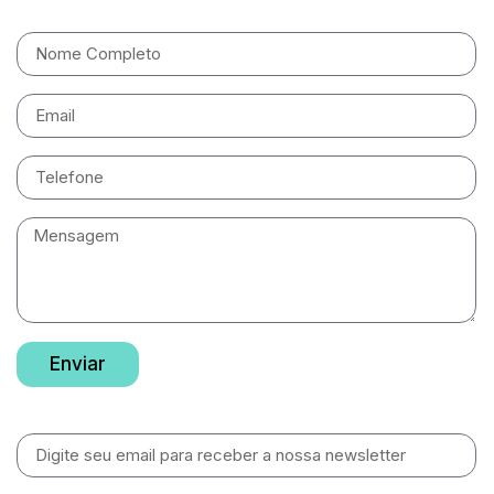
Entre em contato
Enviar
Newsletter