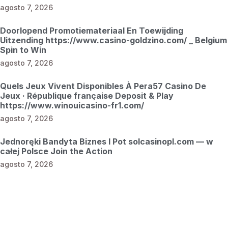
agosto 7, 2026
Doorlopend Promotiemateriaal En Toewijding
Uitzending https://www.casino-goldzino.com/ _ Belgium
Spin to Win
agosto 7, 2026
Quels Jeux Vivent Disponibles À Pera57 Casino De
Jeux · République française Deposit & Play
https://www.winouicasino-fr1.com/
agosto 7, 2026
Jednoręki Bandyta Biznes I Pot solcasinopl.com — w
całej Polsce Join the Action
agosto 7, 2026