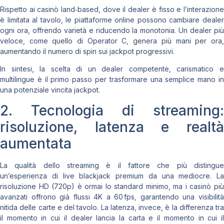
Rispetto ai casinò land‑based, dove il dealer è fisso e l’interazione
è limitata al tavolo, le piattaforme online possono cambiare dealer
ogni ora, offrendo varietà e riducendo la monotonia. Un dealer più
veloce, come quello di Operator C, genera più mani per ora,
aumentando il numero di spin sui jackpot progressivi.
In sintesi, la scelta di un dealer competente, carismatico e
multilingue è il primo passo per trasformare una semplice mano in
una potenziale vincita jackpot.
2. Tecnologia di streaming:
risoluzione, latenza e realtà
aumentata
La qualità dello streaming è il fattore che più distingue
un’esperienza di live blackjack premium da una mediocre. La
risoluzione HD (720p) è ormai lo standard minimo, ma i casinò più
avanzati offrono già flussi 4K a 60 fps, garantendo una visibilità
nitida delle carte e del tavolo. La latenza, invece, è la differenza tra
il momento in cui il dealer lancia la carta e il momento in cui il