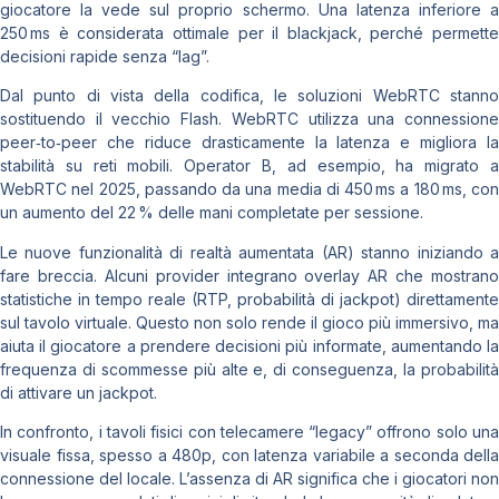
giocatore la vede sul proprio schermo. Una latenza inferiore a
250 ms è considerata ottimale per il blackjack, perché permette
decisioni rapide senza “lag”.
Dal punto di vista della codifica, le soluzioni WebRTC stanno
sostituendo il vecchio Flash. WebRTC utilizza una connessione
peer‑to‑peer che riduce drasticamente la latenza e migliora la
stabilità su reti mobili. Operator B, ad esempio, ha migrato a
WebRTC nel 2025, passando da una media di 450 ms a 180 ms, con
un aumento del 22 % delle mani completate per sessione.
Le nuove funzionalità di realtà aumentata (AR) stanno iniziando a
fare breccia. Alcuni provider integrano overlay AR che mostrano
statistiche in tempo reale (RTP, probabilità di jackpot) direttamente
sul tavolo virtuale. Questo non solo rende il gioco più immersivo, ma
aiuta il giocatore a prendere decisioni più informate, aumentando la
frequenza di scommesse più alte e, di conseguenza, la probabilità
di attivare un jackpot.
In confronto, i tavoli fisici con telecamere “legacy” offrono solo una
visuale fissa, spesso a 480p, con latenza variabile a seconda della
connessione del locale. L’assenza di AR significa che i giocatori non