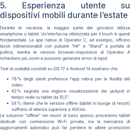
5. Esperienza utente su
dispositivi mobili durante l’estate
Durante le vacanze, la maggior parte dei giocatori utilizza
smartphone o tablet. Un’interfaccia ottimizzata per il touch è quindi
fondamentale. Le app native di Operator C, ad esempio, offrono
tavoli ridimensionabili con pulsanti “Hit” e “Stand” a portata di
pollice, mentre le versioni browser‑responsive di Operator A
richiedono più zoom e possono generare errori di input.
Test di usabilità condotti su iOS 17 e Android 14 mostrano che:
78 % degli utenti preferisce l’app nativa per la fluidità del
video.
62 % segnala una migliore visualizzazione dei jackpot in
tempo reale su tablet da 10,5″.
54 % ritiene che le versioni offline (tablet in lounge di resort)
soffrano di latenza superiore a 400 ms.
Le soluzioni “offline” nei resort di lusso spesso prevedono tablet
dedicati con connessione Wi‑Fi privata, ma la mancanza di
aggiornamenti automatici può far perdere le ultime promozioni