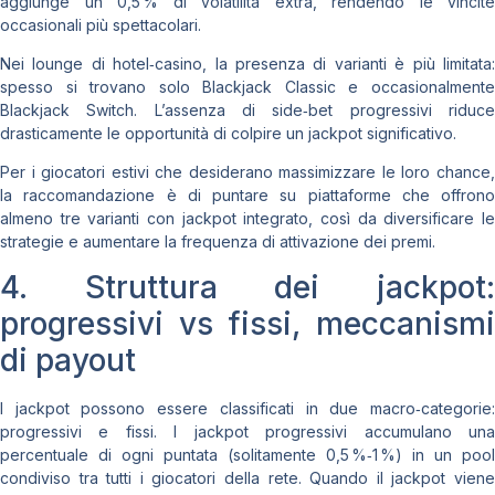
aggiunge un 0,5 % di volatilità extra, rendendo le vincite
occasionali più spettacolari.
Nei lounge di hotel‑casino, la presenza di varianti è più limitata:
spesso si trovano solo Blackjack Classic e occasionalmente
Blackjack Switch. L’assenza di side‑bet progressivi riduce
drasticamente le opportunità di colpire un jackpot significativo.
Per i giocatori estivi che desiderano massimizzare le loro chance,
la raccomandazione è di puntare su piattaforme che offrono
almeno tre varianti con jackpot integrato, così da diversificare le
strategie e aumentare la frequenza di attivazione dei premi.
4. Struttura dei jackpot:
progressivi vs fissi, meccanismi
di payout
I jackpot possono essere classificati in due macro‑categorie:
progressivi e fissi. I jackpot progressivi accumulano una
percentuale di ogni puntata (solitamente 0,5 %‑1 %) in un pool
condiviso tra tutti i giocatori della rete. Quando il jackpot viene