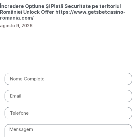
Încredere Opțiune Și Plată Securitate pe teritoriul
României Unlock Offer https://www.getsbetcasino-
romania.com/
agosto 9, 2026
Entre em contato