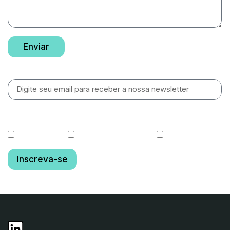
Enviar
Newsletter
O que você gostaria de receber?
Cotas diárias
Relatórios de Gestão
Fundo OGIN11
Inscreva-se