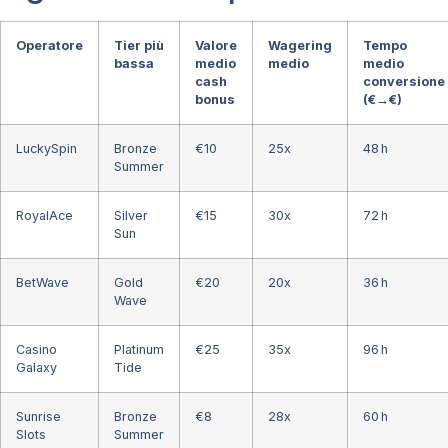
Operatore
Tier più
Valore
Wagering
Tempo
bassa
medio
medio
medio
cash
conversione
bonus
(€→€)
LuckySpin
Bronze
€10
25x
48 h
Summer
RoyalAce
Silver
€15
30x
72 h
Sun
BetWave
Gold
€20
20x
36 h
Wave
Casino
Platinum
€25
35x
96 h
Galaxy
Tide
Sunrise
Bronze
€8
28x
60 h
Slots
Summer