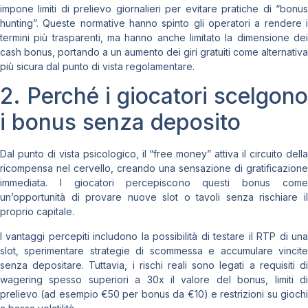
impone limiti di prelievo giornalieri per evitare pratiche di “bonus
hunting”. Queste normative hanno spinto gli operatori a rendere i
termini più trasparenti, ma hanno anche limitato la dimensione dei
cash bonus, portando a un aumento dei giri gratuiti come alternativa
più sicura dal punto di vista regolamentare.
2. Perché i giocatori scelgono
i bonus senza deposito
Dal punto di vista psicologico, il “free money” attiva il circuito della
ricompensa nel cervello, creando una sensazione di gratificazione
immediata. I giocatori percepiscono questi bonus come
un’opportunità di provare nuove slot o tavoli senza rischiare il
proprio capitale.
I vantaggi percepiti includono la possibilità di testare il RTP di una
slot, sperimentare strategie di scommessa e accumulare vincite
senza depositare. Tuttavia, i rischi reali sono legati a requisiti di
wagering spesso superiori a 30x il valore del bonus, limiti di
prelievo (ad esempio €50 per bonus da €10) e restrizioni su giochi