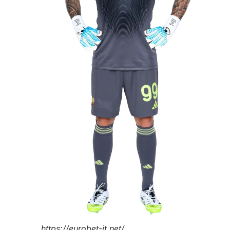
https://eurobet-it.net/