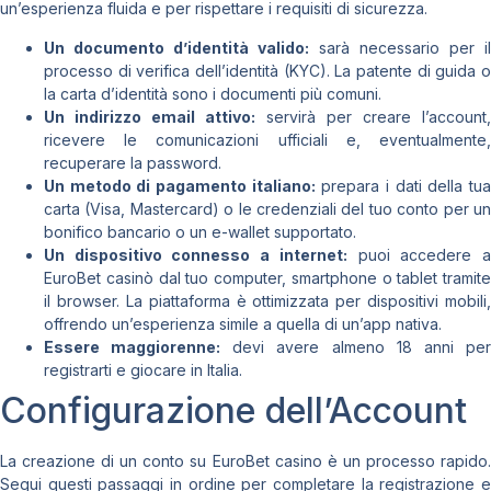
un’esperienza fluida e per rispettare i requisiti di sicurezza.
Un documento d’identità valido:
sarà necessario per il
processo di verifica dell’identità (KYC). La patente di guida o
la carta d’identità sono i documenti più comuni.
Un indirizzo email attivo:
servirà per creare l’account,
ricevere le comunicazioni ufficiali e, eventualmente,
recuperare la password.
Un metodo di pagamento italiano:
prepara i dati della tu
carta (Visa, Mastercard) o le credenziali del tuo conto per un
bonifico bancario o un e-wallet supportato.
Un dispositivo connesso a internet:
puoi accedere 
EuroBet casinò dal tuo computer, smartphone o tablet tramite
il browser. La piattaforma è ottimizzata per dispositivi mobili,
offrendo un’esperienza simile a quella di un’app nativa.
Essere maggiorenne:
devi avere almeno 18 anni pe
registrarti e giocare in Italia.
Configurazione dell’Account
La creazione di un conto su EuroBet casino è un processo rapido.
Segui questi passaggi in ordine per completare la registrazione e