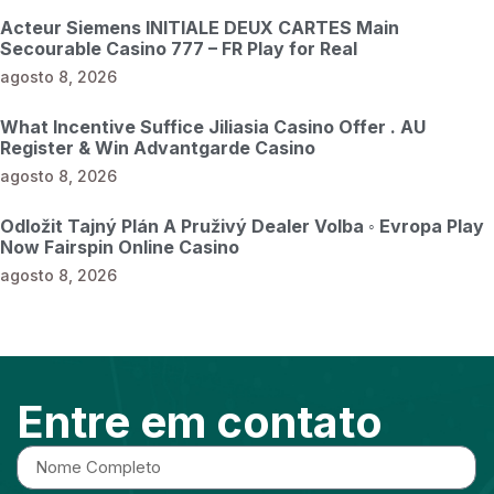
Acteur Siemens INITIALE DEUX CARTES Main
Secourable Casino 777 – FR Play for Real
agosto 8, 2026
What Incentive Suffice Jiliasia Casino Offer . AU
Register & Win Advantgarde Casino
agosto 8, 2026
Odložit Tajný Plán A Pruživý Dealer Volba ◦ Evropa Play
Now Fairspin Online Casino
agosto 8, 2026
Entre em contato