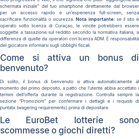
schermata iniziale” del tuo smartphone direttamente dal browser
per un accesso rapido e un’esperienza full-screen, senza
sacrificare funzionalità o sicurezza.
Nota importante:
se il sito 
operato sotto licenza di Curaçao, le vincite potrebbero essere
soggette a tassazione sul reddito secondo la normativa italiana, a
differenza di quelle da operatori con licenza ADM. È responsabilità
del giocatore informarsi sugli obblighi fiscali.
Come si attiva un bonus di
benvenuto?
Di solito, il bonus di benvenuto si attiva automaticamente al
momento del primo deposito, a patto che l’utente abbia accettato i
termini dell’offerta durante la registrazione. Controlla sempre la
sezione “Promozioni” per confermare i dettagli e i requisiti di
puntata (wagering requirements) prima di depositare.
Le EuroBet lotterie sono
scommesse o giochi diretti?