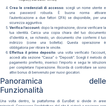
Crea le credenziali di accesso:
scegli un nome utente 
una password robusta. È buona norma attivare
l’autenticazione a due fattori (2FA) se disponibile, per una
sicurezza aggiuntiva.
Verifica l’account:
dopo la registrazione, dovrai verificare la
tua identità. Carica una copia chiara del tuo documento
d’identità e, se richiesto, un documento che confermi il tuo
indirizzo (come una bolletta). Questa operazione è
obbligatoria per ritirare le vincite.
Effettua il primo deposito:
una volta verificato l’account
accedi alla sezione “Cassa” o “Depositi”. Scegli il metodo di
pagamento preferito, inserisci l’importo e segui le istruzioni
per completare l’operazione. Ricorda di controllare se sono
attivi bonus di benvenuto per nuovi giocatori.
Panoramica delle
Funzionalità
Una volta dentro, la piattaforma di EuroBet si divide in aree
principali. Conoscere l’architettura del sito ti aiuterà a navigare con