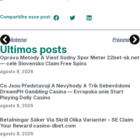
Compartilhe esse post:
Anterior
Próximo
Últimos posts
Oprava Metódy A Viesť Súdny Spor Meter 22bet-sk.net
— celé Slovensko Claim Free Spins
agosto 8, 2026
Co Jsou Představují A Nevýhody A Trik Sebevědomí
DreamPH Gambling Casina — Evropská unie Start
Playing Dolly Casino
agosto 8, 2026
Betalningar Säker Via Skrill Olika Varianter – SE Claim
Your Reward casino-dbet.com
agosto 8, 2026