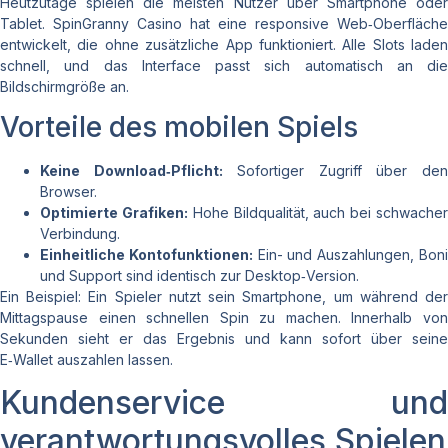
Heutzutage spielen die meisten Nutzer über Smartphone oder
Tablet. SpinGranny Casino hat eine responsive Web‑Oberfläche
entwickelt, die ohne zusätzliche App funktioniert. Alle Slots laden
schnell, und das Interface passt sich automatisch an die
Bildschirmgröße an.
Vorteile des mobilen Spiels
Keine Download‑Pflicht:
Sofortiger Zugriff über de
Browser.
Optimierte Grafiken:
Hohe Bildqualität, auch bei schwache
Verbindung.
Einheitliche Kontofunktionen:
Ein- und Auszahlungen, Bon
und Support sind identisch zur Desktop‑Version.
Ein Beispiel: Ein Spieler nutzt sein Smartphone, um während der
Mittagspause einen schnellen Spin zu machen. Innerhalb von
Sekunden sieht er das Ergebnis und kann sofort über seine
E‑Wallet auszahlen lassen.
Kundenservice und
verantwortungsvolles Spielen