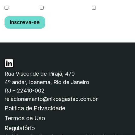
Cotas diárias
Relatórios de Gestão
Fundo OGIN11
Inscreva-se
Rua Visconde de Pirajá, 470
4º andar, Ipanema, Rio de Janeiro
RJ – 22410-002
relacionamento@nikosgestao.com.br
Política de Privacidade
Termos de Uso
Regulatório