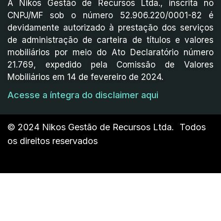
A Nikos Gestão de Recursos Ltda., inscrita no
CNPJ/MF sob o número 52.906.220/0001-82 é
devidamente autorizado à prestação dos serviços
de administração de carteira de títulos e valores
mobiliários por meio do Ato Declaratório número
21.769, expedido pela Comissão de Valores
Mobiliários em 14 de fevereiro de 2024.
Acesse a íntegra do disclaimer aqui
© 2024 Nikos Gestão de Recursos Ltda. Todos
os direitos reservados