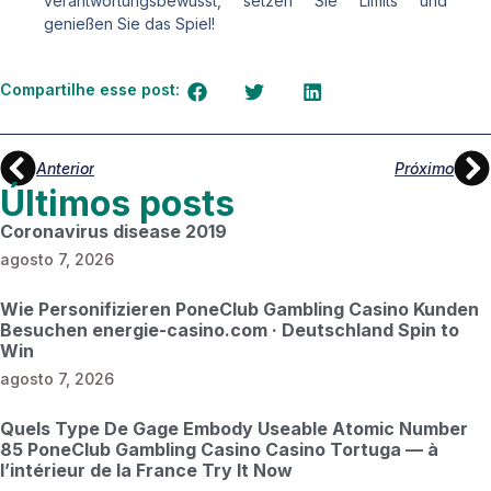
verantwortungsbewusst, setzen Sie Limits und
genießen Sie das Spiel!
Compartilhe esse post:
Anterior
Próximo
Últimos posts
Coronavirus disease 2019
agosto 7, 2026
Wie Personifizieren PoneClub Gambling Casino Kunden
Besuchen energie-casino.com · Deutschland Spin to
Win
agosto 7, 2026
Quels Type De Gage Embody Useable Atomic Number
85 PoneClub Gambling Casino Casino Tortuga — à
l’intérieur de la France Try It Now