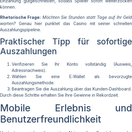
Einzahlung gutgeschrieben, sodass Spieler sofort weiterzocken
können.
Rhetorische Frage:
Möchten Sie Stunden statt Tage auf Ihr Gel
warten?
Genau hier punktet das Casino mit seiner schnellen
Auszahlungspipeline.
Praktischer Tipp für sofortige
Auszahlungen
Verifizieren Sie Ihr Konto vollständig (Ausweis,
Adressnachweis).
Wählen Sie eine E‑Wallet als bevorzugte
Auszahlungsmethode.
Beantragen Sie die Auszahlung über das Kunden‑Dashboard.
Durch diese Schritte erhalten Sie Ihre Gewinne in Rekordzeit.
Mobile Erlebnis und
Benutzerfreundlichkeit