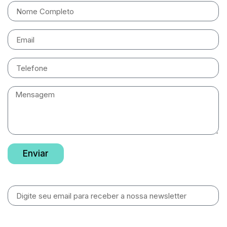
Enviar
Newsletter
O que você gostaria de receber?