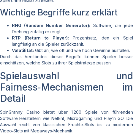
Spiel ohne Risiko zu testen.
Wichtige Begriffe kurz erklärt
RNG (Random Number Generator):
Software, die jede
Drehung zufällig erzeugt.
RTP (Return to Player):
Prozentsatz, den ein Spie
langfristig an die Spieler zurückzahlt.
Volatilität:
Gibt an, wie oft und wie hoch Gewinne ausfallen.
Durch das Verständnis dieser Begriffe können Spieler besser
einschätzen, welche Slots zu ihrer Spielstrategie passen.
Spielauswahl und
Fairness‑Mechanismen im
Detail
SpinGranny Casino bietet über 1.200 Spiele von führenden
Software‑Herstellern wie NetEnt, Microgaming und Play’n GO. Die
Auswahl reicht von klassischen Früchte‑Slots bis zu modernen
Video‑Slots mit Megaways‑Mechanik.