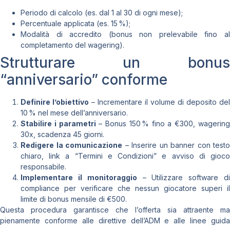
Periodo di calcolo (es. dal 1 al 30 di ogni mese);
Percentuale applicata (es. 15 %);
Modalità di accredito (bonus non prelevabile fino al
completamento del wagering).
Strutturare un bonus
“anniversario” conforme
Definire l’obiettivo
– Incrementare il volume di deposito del
10 % nel mese dell’anniversario.
Stabilire i parametri
– Bonus 150 % fino a €300, wagerin
30x, scadenza 45 giorni.
Redigere la comunicazione
– Inserire un banner con testo
chiaro, link a “Termini e Condizioni” e avviso di gioco
responsabile.
Implementare il monitoraggio
– Utilizzare software d
compliance per verificare che nessun giocatore superi il
limite di bonus mensile di €500.
Questa procedura garantisce che l’offerta sia attraente ma
pienamente conforme alle direttive dell’ADM e alle linee guida