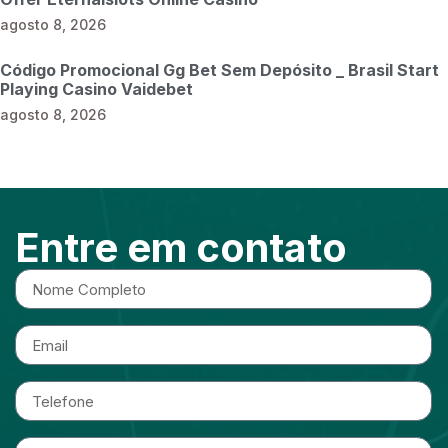
agosto 8, 2026
Código Promocional Gg Bet Sem Depósito _ Brasil Start
Playing Casino Vaidebet
agosto 8, 2026
Entre em contato