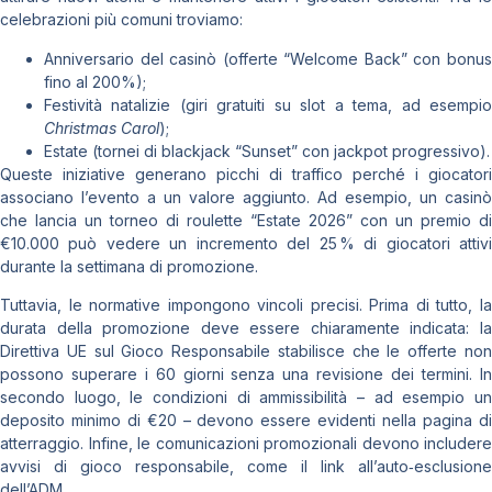
celebrazioni più comuni troviamo:
Anniversario del casinò (offerte “Welcome Back” con bonus
fino al 200%);
Festività natalizie (giri gratuiti su slot a tema, ad esempio
Christmas Carol
);
Estate (tornei di blackjack “Sunset” con jackpot progressivo).
Queste iniziative generano picchi di traffico perché i giocatori
associano l’evento a un valore aggiunto. Ad esempio, un casinò
che lancia un torneo di roulette “Estate 2026” con un premio di
€10.000 può vedere un incremento del 25 % di giocatori attivi
durante la settimana di promozione.
Tuttavia, le normative impongono vincoli precisi. Prima di tutto, la
durata della promozione deve essere chiaramente indicata: la
Direttiva UE sul Gioco Responsabile stabilisce che le offerte non
possono superare i 60 giorni senza una revisione dei termini. In
secondo luogo, le condizioni di ammissibilità – ad esempio un
deposito minimo di €20 – devono essere evidenti nella pagina di
atterraggio. Infine, le comunicazioni promozionali devono includere
avvisi di gioco responsabile, come il link all’auto‑esclusione
dell’ADM.