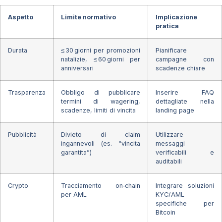
Aspetto
Limite normativo
Implicazione
pratica
Durata
≤ 30 giorni per promozioni
Pianificare
natalizie, ≤ 60 giorni per
campagne con
anniversari
scadenze chiare
Trasparenza
Obbligo di pubblicare
Inserire FAQ
termini di wagering,
dettagliate nella
scadenze, limiti di vincita
landing page
Pubblicità
Divieto di claim
Utilizzare
ingannevoli (es. “vincita
messaggi
garantita”)
verificabili e
auditabili
Crypto
Tracciamento on‑chain
Integrare soluzioni
per AML
KYC/AML
specifiche per
Bitcoin