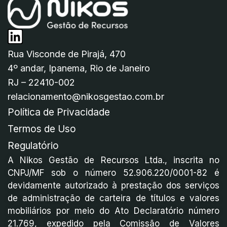
Rua Visconde de Pirajá, 470
4º andar, Ipanema, Rio de Janeiro
RJ – 22410-002
relacionamento@nikosgestao.com.br
Política de Privacidade
Termos de Uso
Regulatório
A Nikos Gestão de Recursos Ltda., inscrita no
CNPJ/MF sob o número 52.906.220/0001-82 é
devidamente autorizado à prestação dos serviços
de administração de carteira de títulos e valores
mobiliários por meio do Ato Declaratório número
21.769, expedido pela Comissão de Valores