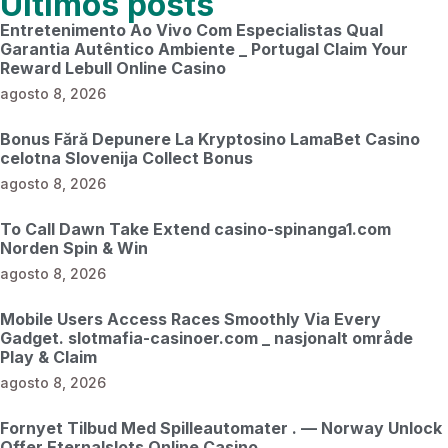
Últimos posts
Entretenimento Ao Vivo Com Especialistas Qual
Garantia Autêntico Ambiente _ Portugal Claim Your
Reward Lebull Online Casino
agosto 8, 2026
Bonus Fără Depunere La Kryptosino LamaBet Casino
celotna Slovenija Collect Bonus
agosto 8, 2026
To Call Dawn Take Extend casino-spinanga1.com
Norden Spin & Win
agosto 8, 2026
Mobile Users Access Races Smoothly Via Every
Gadget. slotmafia-casinoer.com _ nasjonalt område
Play & Claim
agosto 8, 2026
Fornyet Tilbud Med Spilleautomater . — Norway Unlock
Offer Eternalslots Online Casino