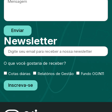
Enviar
Newsletter
O que você gostaria de receber?
Cotas diárias
Relatórios de Gestão
Fundo OGIN11
Inscreva-se