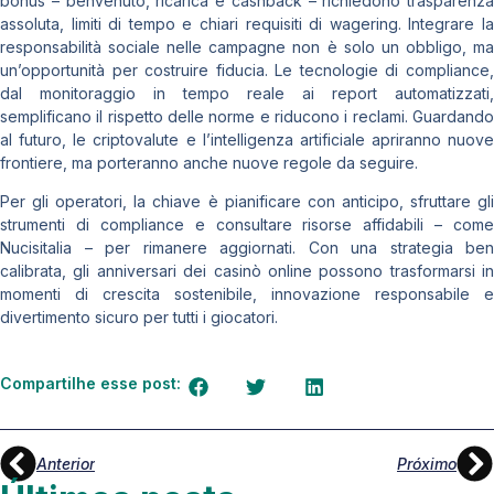
bonus – benvenuto, ricarica e cashback – richiedono trasparenza
assoluta, limiti di tempo e chiari requisiti di wagering. Integrare la
responsabilità sociale nelle campagne non è solo un obbligo, ma
un’opportunità per costruire fiducia. Le tecnologie di compliance,
dal monitoraggio in tempo reale ai report automatizzati,
semplificano il rispetto delle norme e riducono i reclami. Guardando
al futuro, le criptovalute e l’intelligenza artificiale apriranno nuove
frontiere, ma porteranno anche nuove regole da seguire.
Per gli operatori, la chiave è pianificare con anticipo, sfruttare gli
strumenti di compliance e consultare risorse affidabili – come
Nucisitalia – per rimanere aggiornati. Con una strategia ben
calibrata, gli anniversari dei casinò online possono trasformarsi in
momenti di crescita sostenibile, innovazione responsabile e
divertimento sicuro per tutti i giocatori.
Compartilhe esse post:
Anterior
Próximo