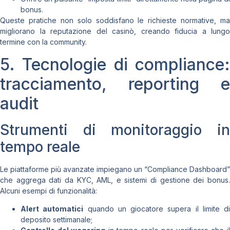
bonus.
Queste pratiche non solo soddisfano le richieste normative, ma
migliorano la reputazione del casinò, creando fiducia a lungo
termine con la community.
5. Tecnologie di compliance:
tracciamento, reporting e
audit
Strumenti di monitoraggio in
tempo reale
Le piattaforme più avanzate impiegano un “Compliance Dashboard”
che aggrega dati da KYC, AML, e sistemi di gestione dei bonus.
Alcuni esempi di funzionalità:
Alert automatici
quando un giocatore supera il limite di
deposito settimanale;