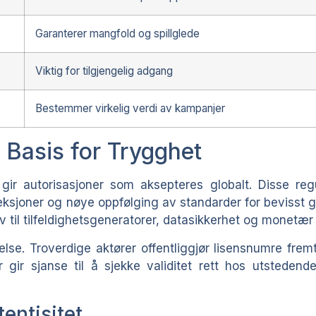
Garanterer mangfold og spillglede
Viktig for tilgjengelig adgang
Bestemmer virkelig verdi av kampanjer
 Basis for Trygghet
ir autorisasjoner som aksepteres globalt. Disse reg
eksjoner og nøye oppfølging av standarder for bevisst 
av til tilfeldighetsgeneratorer, datasikkerhet og monetær
ettelse. Troverdige aktører offentliggjør lisensnumre fre
 gir sjanse til å sjekke validitet rett hos utstedend
tentisitet