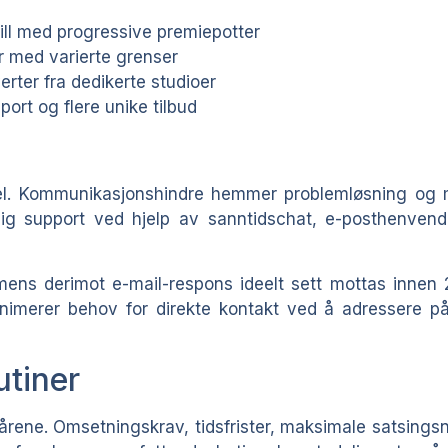
spill med progressive premiepotter
er med varierte grenser
rter fra dedikerte studioer
port og flere unike tilbud
ordel. Kommunikasjonshindre hemmer problemløsning og
åklig support ved hjelp av sanntidschat, e-posthenven
mens derimot e-mail-respons ideelt sett mottas innen 
nimerer behov for direkte kontakt ved å adressere på
utiner
lkårene. Omsetningskrav, tidsfrister, maksimale satsings