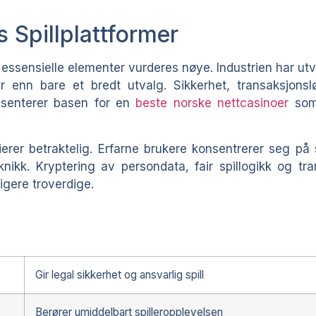
ts Spillplattformer
 essensielle elementer vurderes nøye. Industrien har utv
 enn bare et bredt utvalg. Sikkerhet, transaksjonslø
resenterer basen for en
beste norske nettcasinoer
som
rer betraktelig. Erfarne brukere konsentrerer seg på s
ikk. Kryptering av persondata, fair spillogikk og tr
ligere troverdige.
Gir legal sikkerhet og ansvarlig spill
Berører umiddelbart spilleropplevelsen