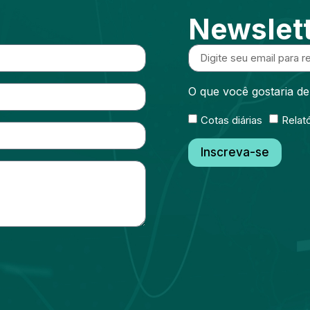
Newslet
O que você gostaria d
Cotas diárias
Relat
Inscreva-se