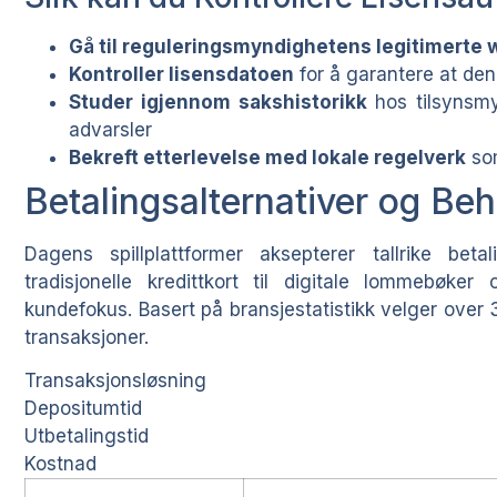
Gå til reguleringsmyndighetens legitimerte
Kontroller lisensdatoen
for å garantere at den e
Studer igjennom sakshistorikk
hos tilsynsmy
advarsler
Bekreft etterlevelse med lokale regelverk
som
Betalingsalternativer og Beh
Dagens spillplattformer aksepterer tallrike betal
tradisjonelle kredittkort til digitale lommebøker 
kundefokus. Basert på bransjestatistikk velger over 
transaksjoner.
Transaksjonsløsning
Depositumtid
Utbetalingstid
Kostnad