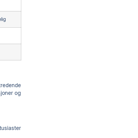
lig
mtredende
sjoner og
tusiaster