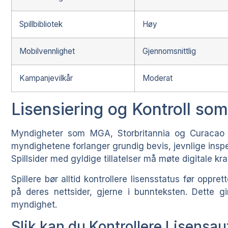
Spillbibliotek
Høy
Mobilvennlighet
Gjennomsnittlig
Kampanjevilkår
Moderat
Lisensiering og Kontroll som
Myndigheter som MGA, Storbritannia og Curacao g
myndighetene forlanger grundig bevis, jevnlige insp
Spillsider med gyldige tillatelser må møte digitale kr
Spillere bør alltid kontrollere lisensstatus før oppr
på deres nettsider, gjerne i bunnteksten. Dette gir
myndighet.
Slik kan du Kontrollere Lisensau