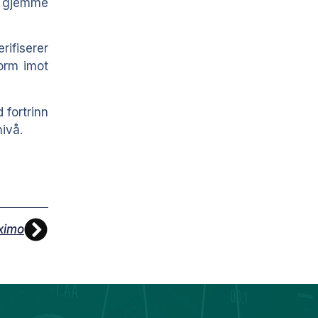
å gjemme
rifiserer
orm imot
 fortrinn
ivå.
ximo