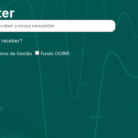
ter
e receber?
órios de Gestão
Fundo OGIN11