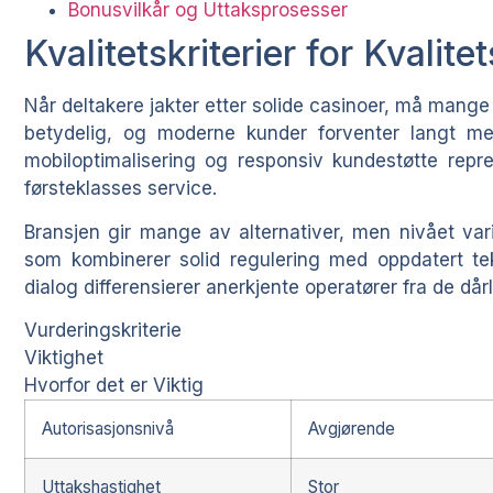
Bonusvilkår og Uttaksprosesser
Kvalitetskriterier for Kvalite
Når deltakere jakter etter solide casinoer, må mange
betydelig, og moderne kunder forventer langt mer
mobiloptimalisering og responsiv kundestøtte rep
førsteklasses service.
Bransjen gir mange av alternativer, men nivået varie
som kombinerer solid regulering med oppdatert tekn
dialog differensierer anerkjente operatører fra de dår
Vurderingskriterie
Viktighet
Hvorfor det er Viktig
Autorisasjonsnivå
Avgjørende
Uttakshastighet
Stor