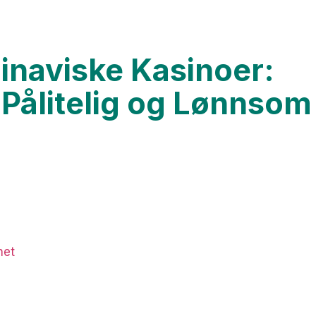
S
CONTATO
naviske Kasinoer:
l Pålitelig og Lønnsom
het