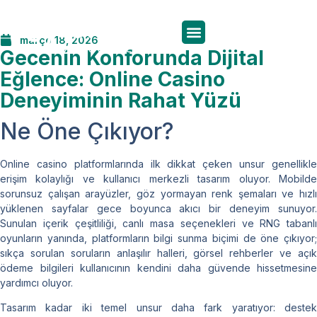
março 18, 2026
Gecenin Konforunda Dijital
Eğlence: Online Casino
Deneyiminin Rahat Yüzü
Ne Öne Çıkıyor?
Online casino platformlarında ilk dikkat çeken unsur genellikle
erişim kolaylığı ve kullanıcı merkezli tasarım oluyor. Mobilde
sorunsuz çalışan arayüzler, göz yormayan renk şemaları ve hızlı
yüklenen sayfalar gece boyunca akıcı bir deneyim sunuyor.
Sunulan içerik çeşitliliği, canlı masa seçenekleri ve RNG tabanlı
oyunların yanında, platformların bilgi sunma biçimi de öne çıkıyor;
sıkça sorulan soruların anlaşılır halleri, görsel rehberler ve açık
ödeme bilgileri kullanıcının kendini daha güvende hissetmesine
yardımcı oluyor.
Tasarım kadar iki temel unsur daha fark yaratıyor: destek