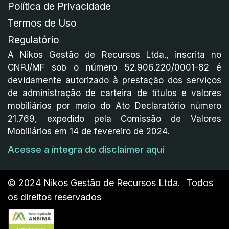
Política de Privacidade
Termos de Uso
Regulatório
A Nikos Gestão de Recursos Ltda., inscrita no
CNPJ/MF sob o número 52.906.220/0001-82 é
devidamente autorizado à prestação dos serviços
de administração de carteira de títulos e valores
mobiliários por meio do Ato Declaratório número
21.769, expedido pela Comissão de Valores
Mobiliários em 14 de fevereiro de 2024.
Acesse a íntegra do disclaimer aqui
© 2024 Nikos Gestão de Recursos Ltda. Todos
os direitos reservados