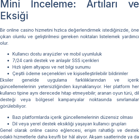
Mini İnceleme: Artıları ve
Eksiği
Bir online casino hizmetini hızlıca değerlendirmek istediğinizde, öne
çıkan olumlu ve geliştirilmesi gereken noktaları listelemek yardımcı
olur.
Kullanıcı dostu arayüzler ve mobil uyumluluk
7/24 canlı destek ve anlaşılır SSS içerikleri
Hızlı işlem altyapısı ve net bilgi sunumu
Çeşitli ödeme seçenekleri ve kişiselleştirilebilir bildirimler
Eksiler genelde uygulama farklılıklarından ve içerik
güncellemelerinin yetersizliğinden kaynaklanıyor. Her platform her
kullanıcı tipine aynı derecede hitap etmeyebilir; aranan oyun türü, dil
desteği veya bölgesel kampanyalar noktasında sınırlamalar
görülebiliyor.
Bazı platformlarda içerik güncellemelerinin düzensiz olması
Dil veya yerel destek eksikliği yaşayan kullanıcı grupları
Genel olarak online casino eğlencesi, erişim rahatlığı ve destek
odaklı hizmetlerle daha keyifli bir hâl alıyor. Akşam saatlerinde ya da