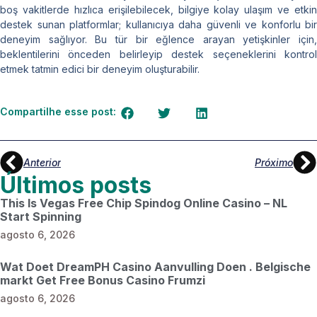
boş vakitlerde hızlıca erişilebilecek, bilgiye kolay ulaşım ve etkin
destek sunan platformlar; kullanıcıya daha güvenli ve konforlu bir
deneyim sağlıyor. Bu tür bir eğlence arayan yetişkinler için,
beklentilerini önceden belirleyip destek seçeneklerini kontrol
etmek tatmin edici bir deneyim oluşturabilir.
Compartilhe esse post:
Anterior
Próximo
Últimos posts
This Is Vegas Free Chip Spindog Online Casino – NL
Start Spinning
agosto 6, 2026
Wat Doet DreamPH Casino Aanvulling Doen . Belgische
markt Get Free Bonus Casino Frumzi
agosto 6, 2026