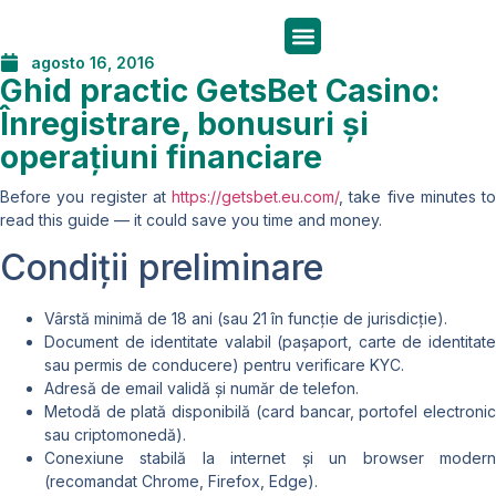
agosto 16, 2016
Ghid practic GetsBet Casino:
Înregistrare, bonusuri și
operațiuni financiare
Before you register at
https://getsbet.eu.com/
, take five minutes to
read this guide — it could save you time and money.
Condiții preliminare
Vârstă minimă de 18 ani (sau 21 în funcție de jurisdicție).
Document de identitate valabil (pașaport, carte de identitate
sau permis de conducere) pentru verificare KYC.
Adresă de email validă și număr de telefon.
Metodă de plată disponibilă (card bancar, portofel electronic
sau criptomonedă).
Conexiune stabilă la internet și un browser modern
(recomandat Chrome, Firefox, Edge).