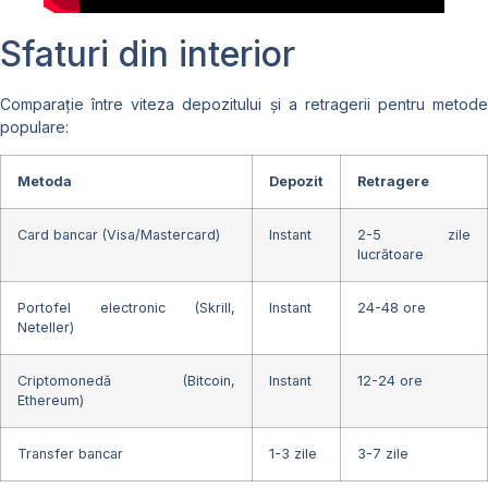
Sfaturi din interior
Comparație între viteza depozitului și a retragerii pentru metode
populare:
Metoda
Depozit
Retragere
Card bancar (Visa/Mastercard)
Instant
2-5 zile
lucrătoare
Portofel electronic (Skrill,
Instant
24-48 ore
Neteller)
Criptomonedă (Bitcoin,
Instant
12-24 ore
Ethereum)
Transfer bancar
1-3 zile
3-7 zile