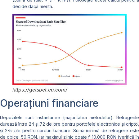
decide dacă merită.
https://getsbet.eu.com/
Operațiuni financiare
Depozitele sunt instantanee (majoritatea metodelor). Retragerile
durează între 24 și 72 de ore pentru portofele electronice și cripto,
și 2-5 zile pentru carduri bancare. Suma minimă de retragere este
de obicei 50 RON, iar maximul zilnic poate fi 10.000 RON (verifică în