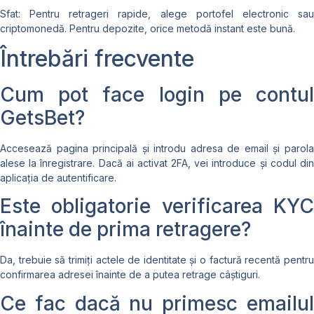
Sfat: Pentru retrageri rapide, alege portofel electronic sau
criptomonedă. Pentru depozite, orice metodă instant este bună.
Întrebări frecvente
Cum pot face login pe contul
GetsBet?
Accesează pagina principală și introdu adresa de email și parola
alese la înregistrare. Dacă ai activat 2FA, vei introduce și codul din
aplicația de autentificare.
Este obligatorie verificarea KYC
înainte de prima retragere?
Da, trebuie să trimiți actele de identitate și o factură recentă pentru
confirmarea adresei înainte de a putea retrage câștiguri.
Ce fac dacă nu primesc emailul