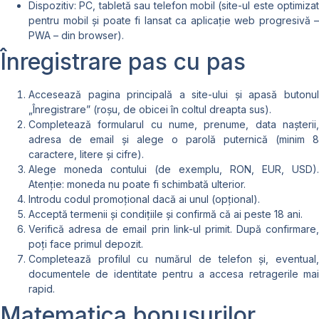
Dispozitiv: PC, tabletă sau telefon mobil (site-ul este optimizat
pentru mobil și poate fi lansat ca aplicație web progresivă –
PWA – din browser).
Înregistrare pas cu pas
Accesează pagina principală a site-ului și apasă butonul
„Înregistrare” (roșu, de obicei în coltul dreapta sus).
Completează formularul cu nume, prenume, data nașterii,
adresa de email și alege o parolă puternică (minim 8
caractere, litere și cifre).
Alege moneda contului (de exemplu, RON, EUR, USD).
Atenție: moneda nu poate fi schimbată ulterior.
Introdu codul promoțional dacă ai unul (opțional).
Acceptă termenii și condițiile și confirmă că ai peste 18 ani.
Verifică adresa de email prin link-ul primit. După confirmare,
poți face primul depozit.
Completează profilul cu numărul de telefon și, eventual,
documentele de identitate pentru a accesa retragerile mai
rapid.
Matematica bonusurilor