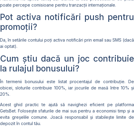
poate percepe comisioane pentru tranzacții internaționale.
Pot activa notificări push pentru
promoții?
Da, în setările contului poți activa notificări prin email sau SMS (dacă
ai optat).
Cum știu dacă un joc contribuie
la rulajul bonusului?
În termenii bonusului este listat procentajul de contribuție. De
obicei, sloturile contribuie 100%, iar jocurile de masă între 10% și
20%.
Acest ghid practic te ajută să navighezi eficient pe platforma
GetsBet. Folosește sfaturile de mai sus pentru a economisi timp și a
evita greșelile comune. Joacă responsabil și stabilește limite de
depozit în contul tău.