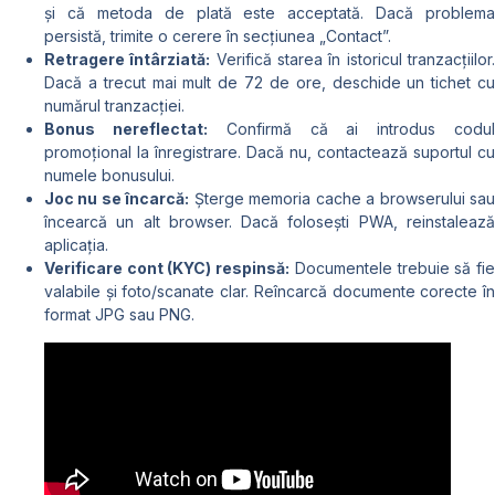
și că metoda de plată este acceptată. Dacă problema
persistă, trimite o cerere în secțiunea „Contact”.
Retragere întârziată:
Verifică starea în istoricul tranzacțiilor
Dacă a trecut mai mult de 72 de ore, deschide un tichet cu
numărul tranzacției.
Bonus nereflectat:
Confirmă că ai introdus codu
promoțional la înregistrare. Dacă nu, contactează suportul cu
numele bonusului.
Joc nu se încarcă:
Șterge memoria cache a browserului sa
încearcă un alt browser. Dacă folosești PWA, reinstalează
aplicația.
Verificare cont (KYC) respinsă:
Documentele trebuie să fi
valabile și foto/scanate clar. Reîncarcă documente corecte în
format JPG sau PNG.