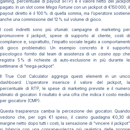
gaming, percentuale di payout (RTP) e il valore netto del jackpot
pagato. In un slot come
Mega Fortune
con un jackpot di €150 000, i
payout diretto è il 100 % di quella somma, ma l’operatore sostiene
anche una commissione del 12 % sul volume di gioco.
I costi indiretti sono più sfumati: campagne di marketing per
promuovere il jackpot, spese di supporto al cliente, costi di
compliance e, soprattutto, l’impatto sociale legato a comportamenti
di gioco problematici. Un esempio concreto è il supporto
psicologico fornito dal team di assistenza di un
casino app
ch
registra 5 % di richieste di auto‑esclusione in più durante le
settimane di “mega‑jackpot”.
Il True Cost Calculator aggrega questi elementi in un unico
dashboard. L’operatore inserisce il valore del jackpot, la
percentuale di RTP, le spese di marketing previste e il numero
stimato di giocatori. Il risultato è una cifra che indica il costo medio
per giocatore (CMP).
Questa trasparenza cambia la percezione dei giocatori. Quando
vedono che, per ogni €1 speso, il casino guadagna €0,30 di
margine netto dopo tutti i costi, la sensazione di “vincere il jackpot”
si bilancia con una consapevolezza più realistica delle proprie