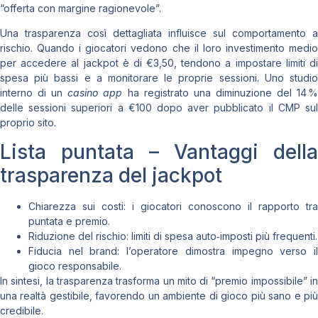
“offerta con margine ragionevole”.
Una trasparenza così dettagliata influisce sul comportamento a
rischio. Quando i giocatori vedono che il loro investimento medio
per accedere al jackpot è di €3,50, tendono a impostare limiti di
spesa più bassi e a monitorare le proprie sessioni. Uno studio
interno di un
casino app
ha registrato una diminuzione del 14 
delle sessioni superiori a €100 dopo aver pubblicato il CMP sul
proprio sito.
Lista puntata – Vantaggi della
trasparenza del jackpot
Chiarezza sui costi: i giocatori conoscono il rapporto tra
puntata e premio.
Riduzione del rischio: limiti di spesa auto‑imposti più frequenti.
Fiducia nel brand: l’operatore dimostra impegno verso il
gioco responsabile.
In sintesi, la trasparenza trasforma un mito di “premio impossibile” in
una realtà gestibile, favorendo un ambiente di gioco più sano e più
credibile.