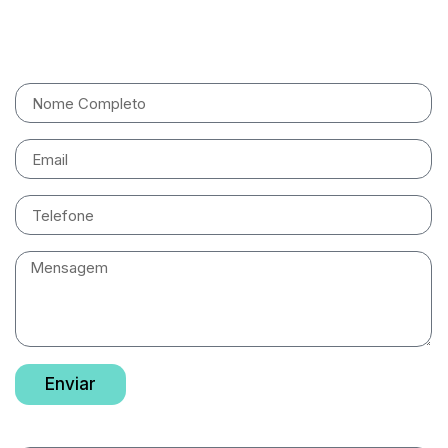
Entre em contato
Enviar
Newsletter