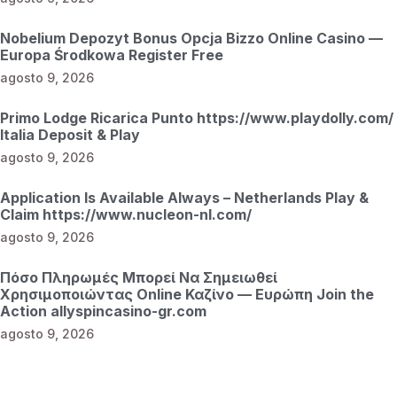
Nobelium Depozyt Bonus Opcja Bizzo Online Casino —
Europa Środkowa Register Free
agosto 9, 2026
Primo Lodge Ricarica Punto https://www.playdolly.com/
Italia Deposit & Play
agosto 9, 2026
Application Is Available Always – Netherlands Play &
Claim https://www.nucleon-nl.com/
agosto 9, 2026
Πόσο Πληρωμές Μπορεί Να Σημειωθεί
Χρησιμοποιώντας Online Καζίνο — Ευρώπη Join the
Action allyspincasino-gr.com
agosto 9, 2026