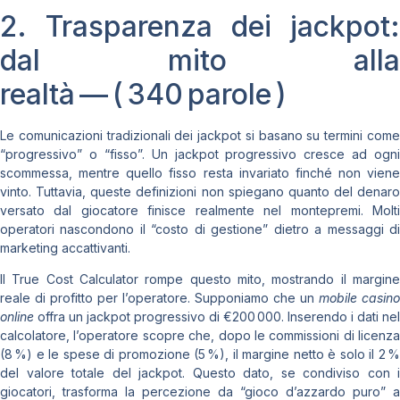
2. Trasparenza dei jackpot:
dal mito alla
realtà — ( 340 parole )
Le comunicazioni tradizionali dei jackpot si basano su termini come
“progressivo” o “fisso”. Un jackpot progressivo cresce ad ogni
scommessa, mentre quello fisso resta invariato finché non viene
vinto. Tuttavia, queste definizioni non spiegano quanto del denaro
versato dal giocatore finisce realmente nel montepremi. Molti
operatori nascondono il “costo di gestione” dietro a messaggi di
marketing accattivanti.
Il True Cost Calculator rompe questo mito, mostrando il margine
reale di profitto per l’operatore. Supponiamo che un
mobile casino
online
offra un jackpot progressivo di €200 000. Inserendo i dati nel
calcolatore, l’operatore scopre che, dopo le commissioni di licenza
(8 %) e le spese di promozione (5 %), il margine netto è solo il 2 %
del valore totale del jackpot. Questo dato, se condiviso con i
giocatori, trasforma la percezione da “gioco d’azzardo puro” a