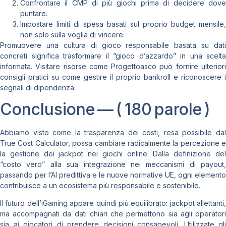
Confrontare il CMP di più giochi prima di decidere dove
puntare.
Impostare limiti di spesa basati sul proprio budget mensile,
non solo sulla voglia di vincere.
Promuovere una cultura di gioco responsabile basata su dati
concreti significa trasformare il “gioco d’azzardo” in una scelta
informata. Visitare risorse come Progettoasco può fornire ulteriori
consigli pratici su come gestire il proprio bankroll e riconoscere i
segnali di dipendenza.
Conclusione — ( 180 parole )
Abbiamo visto come la trasparenza dei costi, resa possibile dal
True Cost Calculator, possa cambiare radicalmente la percezione e
la gestione dei jackpot nei giochi online. Dalla definizione del
“costo vero” alla sua integrazione nei meccanismi di payout,
passando per l’AI predittiva e le nuove normative UE, ogni elemento
contribuisce a un ecosistema più responsabile e sostenibile.
Il futuro dell’iGaming appare quindi più equilibrato: jackpot allettanti,
ma accompagnati da dati chiari che permettono sia agli operatori
sia ai giocatori di prendere decisioni consapevoli. Utilizzate gli