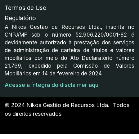
Termos de Uso
Regulatório
A Nikos Gestão de Recursos Ltda., inscrita no
CNPJ/MF sob o número 52.906.220/0001-82 é
devidamente autorizado à prestação dos serviços
de administração de carteira de títulos e valores
mobiliários por meio do Ato Declaratório número
21.769, expedido pela Comissão de Valores
Mobiliários em 14 de fevereiro de 2024.
Acesse a íntegra do disclaimer aqui
© 2024 Nikos Gestão de Recursos Ltda. Todos
os direitos reservados