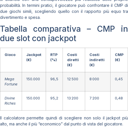
probabilità. In termini pratici, il giocatore può confrontare il CMP di
due giochi simili, scegliendo quello con il rapporto più equo tra
divertimento e spesa.
Tabella comparativa – CMP in
due slot con jackpot
Gioco
Jackpot
RTP
Costi
Costi
CMP
(€)
(%)
diretti
indiretti
(€)
(€)
(€)
Mega
150.000
96,5
12 500
8 000
0,45
Fortune
Divine
150.000
95,2
13 200
7 200
0,48
Riches
Il calcolatore permette quindi di scegliere non solo il jackpot più
alto, ma anche il più “economico” dal punto di vista del giocatore.