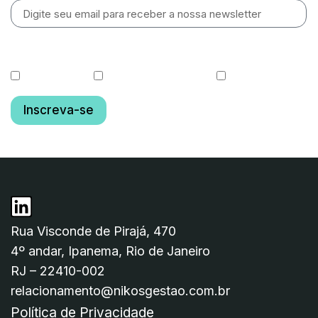
O que você gostaria de receber?
Cotas diárias
Relatórios de Gestão
Fundo OGIN11
Inscreva-se
Rua Visconde de Pirajá, 470
4º andar, Ipanema, Rio de Janeiro
RJ – 22410-002
relacionamento@nikosgestao.com.br
Política de Privacidade