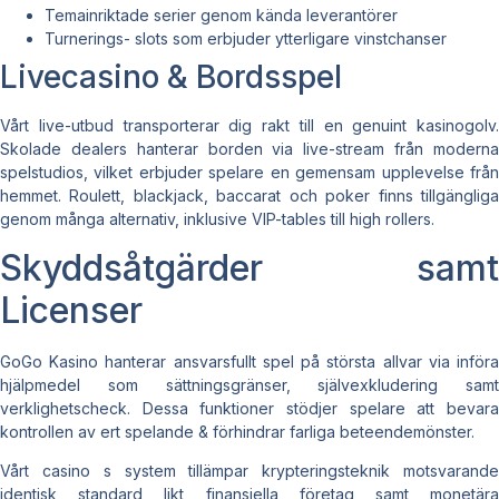
Temainriktade serier genom kända leverantörer
Turnerings- slots som erbjuder ytterligare vinstchanser
Livecasino & Bordsspel
Vårt live-utbud transporterar dig rakt till en genuint kasinogolv.
Skolade dealers hanterar borden via live-stream från moderna
spelstudios, vilket erbjuder spelare en gemensam upplevelse från
hemmet. Roulett, blackjack, baccarat och poker finns tillgängliga
genom många alternativ, inklusive VIP-tables till high rollers.
Skyddsåtgärder samt
Licenser
GoGo Kasino hanterar ansvarsfullt spel på största allvar via införa
hjälpmedel som sättningsgränser, självexkludering samt
verklighetscheck. Dessa funktioner stödjer spelare att bevara
kontrollen av ert spelande & förhindrar farliga beteendemönster.
Vårt casino s system tillämpar krypteringsteknik motsvarande
identisk standard likt finansiella företag samt monetära