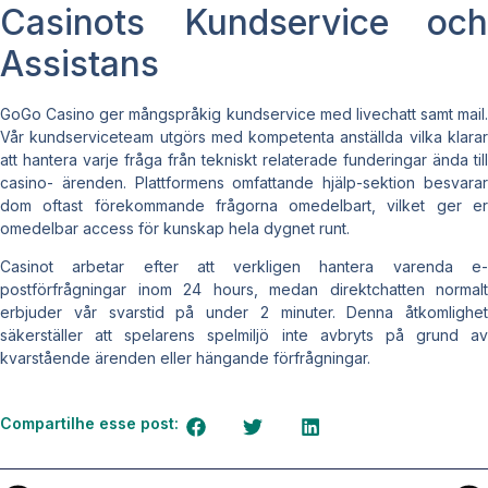
Casinots Kundservice och
Assistans
GoGo Casino ger mångspråkig kundservice med livechatt samt mail.
Vår kundserviceteam utgörs med kompetenta anställda vilka klarar
att hantera varje fråga från tekniskt relaterade funderingar ända till
casino- ärenden. Plattformens omfattande hjälp-sektion besvarar
dom oftast förekommande frågorna omedelbart, vilket ger er
omedelbar access för kunskap hela dygnet runt.
Casinot arbetar efter att verkligen hantera varenda e-
postförfrågningar inom 24 hours, medan direktchatten normalt
erbjuder vår svarstid på under 2 minuter. Denna åtkomlighet
säkerställer att spelarens spelmiljö inte avbryts på grund av
kvarstående ärenden eller hängande förfrågningar.
Compartilhe esse post: