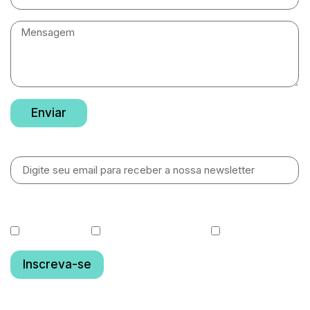
Enviar
Newsletter
O que você gostaria de receber?
Cotas diárias
Relatórios de Gestão
Fundo OGIN11
Inscreva-se