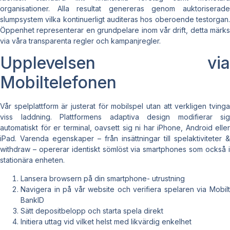
organisationer. Alla resultat genereras genom auktoriserade
slumpsystem vilka kontinuerligt auditeras hos oberoende testorgan.
Öppenhet representerar en grundpelare inom vår drift, detta märks
via våra transparenta regler och kampanjregler.
Upplevelsen via
Mobiltelefonen
Vår spelplattform är justerat för mobilspel utan att verkligen tvinga
viss laddning. Plattformens adaptiva design modifierar sig
automatiskt för er terminal, oavsett sig ni har iPhone, Android eller
iPad. Varenda egenskaper – från insättningar till spelaktiviteter &
withdraw – opererar identiskt sömlöst via smartphones som också i
stationära enheten.
Lansera browsern på din smartphone- utrustning
Navigera in på vår website och verifiera spelaren via Mobilt
BankID
Sätt depositbelopp och starta spela direkt
Initiera uttag vid vilket helst med likvärdig enkelhet